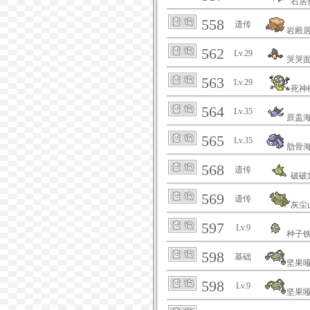
石居
558
遗传
岩殿
562
Lv.29
哭哭
563
Lv.29
死神
564
Lv.35
原盖
565
Lv.35
肋骨
568
遗传
破破
569
遗传
灰尘
597
Lv.9
种子
598
基础
坚果
598
Lv.9
坚果