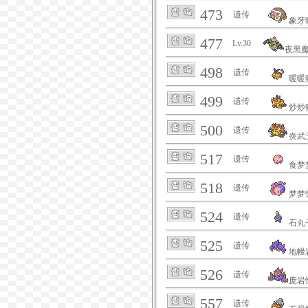
473
遗传
象牙
477
Lv.30
夜黑
498
遗传
暖暖
499
遗传
炒炒
500
遗传
炎武
517
遗传
食梦
518
遗传
梦梦
524
遗传
石丸
525
遗传
地幔
526
遗传
庞岩
557
遗传