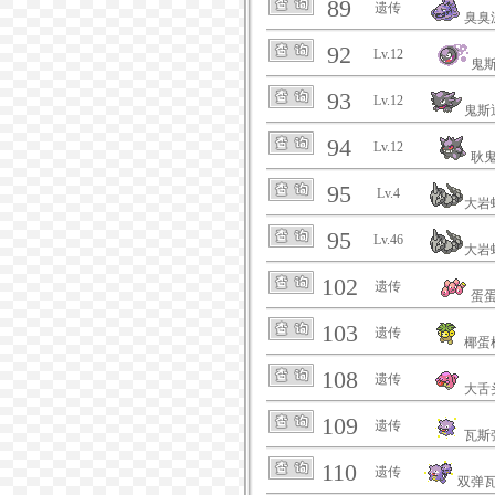
89
遗传
臭臭
92
Lv.12
鬼
93
Lv.12
鬼斯
94
Lv.12
耿
95
Lv.4
大岩
95
Lv.46
大岩
102
遗传
蛋
103
遗传
椰蛋
108
遗传
大舌
109
遗传
瓦斯
110
遗传
双弹