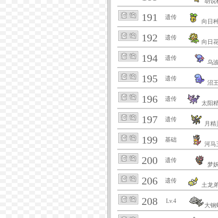
胡说
191
遗传
向日
192
遗传
向日
194
遗传
乌
195
遗传
沼
196
遗传
太阳
197
遗传
月精
199
基础
河马
200
遗传
梦
206
遗传
土龙
208
Lv.4
大钢