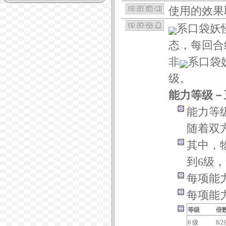
使用的效果
系口袋妖
态，每回合
非
系口袋
级。
能力等级－
能力等
随着双
其中，
到6级，
每项能
每项能
等级
倍
6 级
8/2