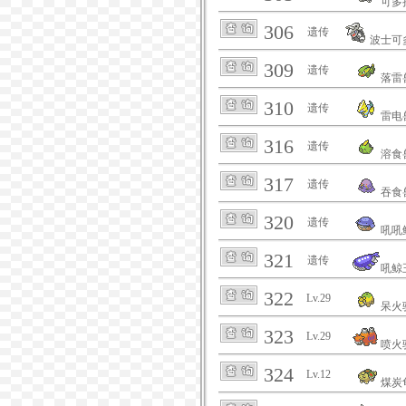
可多
306
遗传
波士可
309
遗传
落雷
310
遗传
雷电
316
遗传
溶食
317
遗传
吞食
320
遗传
吼吼
321
遗传
吼鲸
322
Lv.29
呆火
323
Lv.29
喷火
324
Lv.12
煤炭