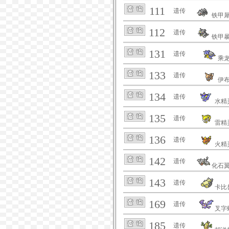
111
遗传
铁甲
112
遗传
铁甲
131
遗传
乘
133
遗传
伊
134
遗传
水精
135
遗传
雷精
136
遗传
火精
142
遗传
化石
143
遗传
卡比
169
遗传
叉字
185
遗传