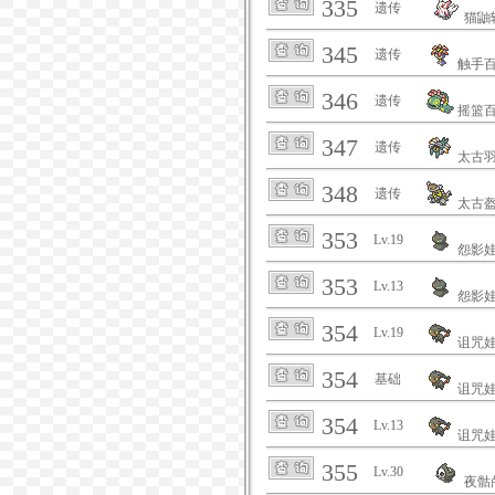
335
遗传
猫鼬
345
遗传
触手
346
遗传
摇篮
347
遗传
太古
348
遗传
太古
353
Lv.19
怨影
353
Lv.13
怨影
354
Lv.19
诅咒
354
基础
诅咒
354
Lv.13
诅咒
355
Lv.30
夜骷