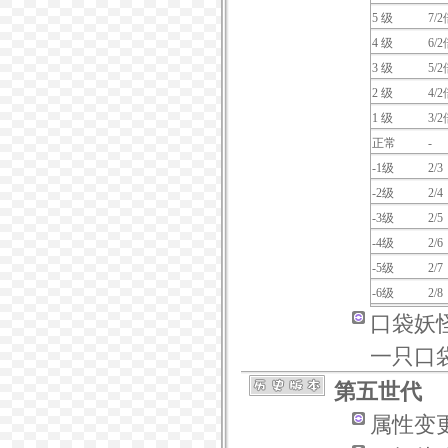
5 级
7/2
4 级
6/2
3 级
5/2
2 级
4/2
1 级
3/2
正常
-
-1级
2/3
-2级
2/4
-3级
2/5
-4级
2/6
-5级
2/7
-6级
2/8
口袋妖
一只口
第五世代
属性变