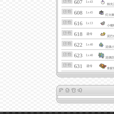
607
Lv.43
烛光
608
Lv.45
灯火
616
Lv.13
小嘴
618
遗传
泥巴
622
Lv.40
泥偶
623
Lv.40
泥偶
631
遗传
食蚁