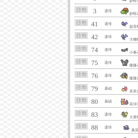
妙蛙
3
遗传
妙蛙
41
遗传
超音
42
遗传
大嘴
74
遗传
小拳
75
遗传
隆隆
76
遗传
隆隆
79
基础
呆呆
80
基础
呆河
83
遗传
大葱
88
遗传
臭