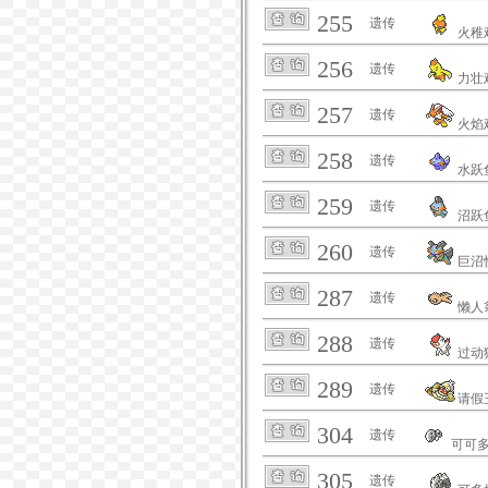
255
遗传
火稚
256
遗传
力壮
257
遗传
火焰
258
遗传
水跃
259
遗传
沼跃
260
遗传
巨沼
287
遗传
懒人
288
遗传
过动
289
遗传
请假
304
遗传
可可
305
遗传