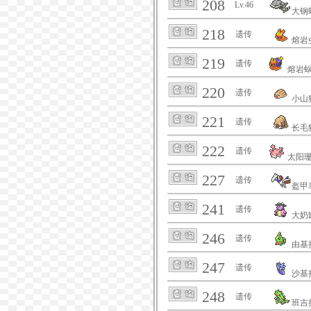
208
Lv.46
大钢
218
遗传
熔岩
219
遗传
熔岩
220
遗传
小山
221
遗传
长毛
222
遗传
太阳
227
遗传
盔甲
241
遗传
大奶
246
遗传
由基
247
遗传
沙基
248
遗传
班吉