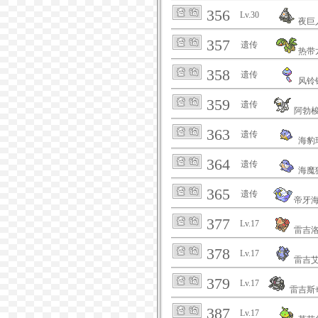
356
Lv.30
夜巨
357
遗传
热带
358
遗传
风铃
359
遗传
阿勃
363
遗传
海豹
364
遗传
海魔
365
遗传
帝牙
377
Lv.17
雷吉
378
Lv.17
雷吉
379
Lv.17
雷吉斯
387
Lv.17