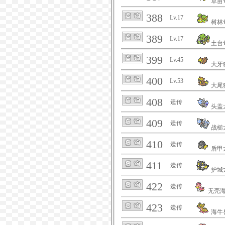
草苗
388
Lv.17
树林
389
Lv.17
土台
399
Lv.45
大牙
400
Lv.53
大尾
408
遗传
头盖
409
遗传
战槌
410
遗传
盾甲
411
遗传
护城
422
遗传
无壳
423
遗传
海牛