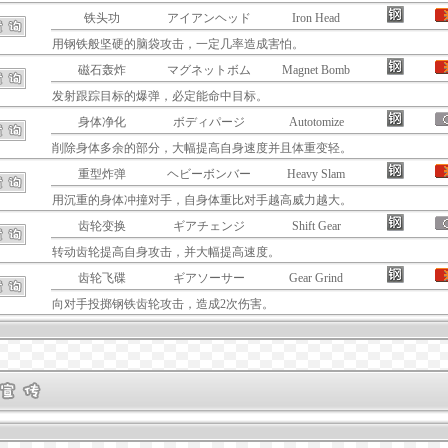
铁头功
アイアンヘッド
Iron Head
用钢铁般坚硬的脑袋攻击，一定几率造成害怕。
磁石轰炸
マグネットボム
Magnet Bomb
发射跟踪目标的爆弹，必定能命中目标。
身体净化
ボディパージ
Autotomize
削除身体多余的部分，大幅提高自身速度并且体重变轻。
重型炸弹
ヘビーボンバー
Heavy Slam
用沉重的身体冲撞对手，自身体重比对手越高威力越大。
齿轮变换
ギアチェンジ
Shift Gear
转动齿轮提高自身攻击，并大幅提高速度。
齿轮飞碟
ギアソーサー
Gear Grind
向对手投掷钢铁齿轮攻击，造成2次伤害。