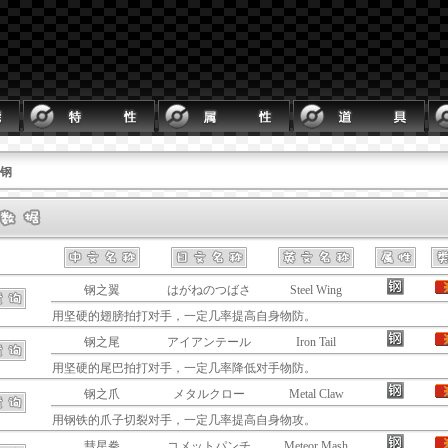
 钢
钢之翼
はがねのつばさ
Steel Wing
用坚硬的翅膀拍打对手，一定几率提高自身物防。
钢之尾
アイアンテール
Iron Tail
用坚硬的尾巴拍打对手，一定几率降低对手物防。
钢之爪
メタルクロー
Metal Claw
用钢铁的爪子切裂对手，一定几率提高自身物攻。
彗星拳
コメットパンチ
Meteor Mash