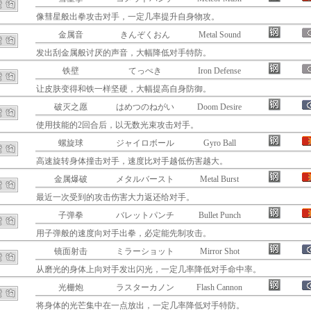
像彗星般出拳攻击对手，一定几率提升自身物攻。
金属音
きんぞくおん
Metal Sound
发出刮金属般讨厌的声音，大幅降低对手特防。
铁壁
てっぺき
Iron Defense
让皮肤变得和铁一样坚硬，大幅提高自身防御。
破灭之愿
はめつのねがい
Doom Desire
使用技能的2回合后，以无数光束攻击对手。
螺旋球
ジャイロボール
Gyro Ball
高速旋转身体撞击对手，速度比对手越低伤害越大。
金属爆破
メタルバースト
Metal Burst
最近一次受到的攻击伤害大力返还给对手。
子弹拳
バレットパンチ
Bullet Punch
用子弹般的速度向对手出拳，必定能先制攻击。
镜面射击
ミラーショット
Mirror Shot
从磨光的身体上向对手发出闪光，一定几率降低对手命中率。
光栅炮
ラスターカノン
Flash Cannon
将身体的光芒集中在一点放出，一定几率降低对手特防。