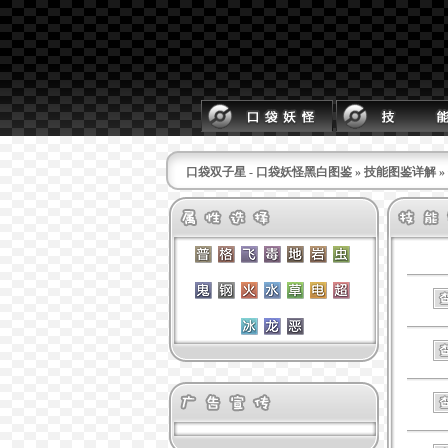
口袋双子星 - 口袋妖怪黑白图鉴
»
技能图鉴详解
»