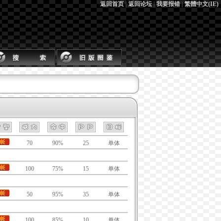
返回首页
|
返回论坛
|
我要报错
|
繁體中文(IE)
70
90%
25
单体
100
75%
15
单体
50
95%
35
单体
100
85%
10
单体