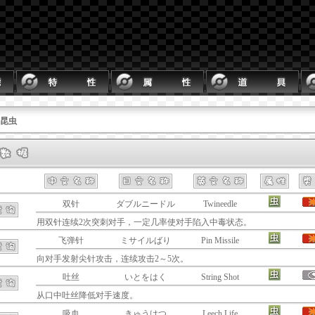
 昆虫
双针
ダブルニードル
Twineedle
用双针连续2次突刺对手，一定几率使对手陷入中毒状态。
飞弹针
ミサイルばり
Pin Missile
向对手发射尖针攻击，连续攻击2～5次。
吐丝
いとをはく
String Shot
从口中吐丝降低对手速度。
吸血
きゅうけつ
Leech Life