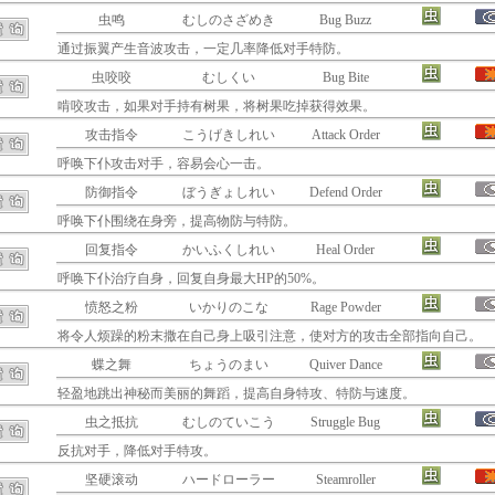
虫鸣
むしのさざめき
Bug Buzz
通过振翼产生音波攻击，一定几率降低对手特防。
虫咬咬
むしくい
Bug Bite
啃咬攻击，如果对手持有树果，将树果吃掉获得效果。
攻击指令
こうげきしれい
Attack Order
呼唤下仆攻击对手，容易会心一击。
防御指令
ぼうぎょしれい
Defend Order
呼唤下仆围绕在身旁，提高物防与特防。
回复指令
かいふくしれい
Heal Order
呼唤下仆治疗自身，回复自身最大HP的50%。
愤怒之粉
いかりのこな
Rage Powder
将令人烦躁的粉末撒在自己身上吸引注意，使对方的攻击全部指向自己。
蝶之舞
ちょうのまい
Quiver Dance
轻盈地跳出神秘而美丽的舞蹈，提高自身特攻、特防与速度。
虫之抵抗
むしのていこう
Struggle Bug
反抗对手，降低对手特攻。
坚硬滚动
ハードローラー
Steamroller