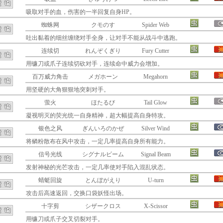
吸取对手的血，伤害的一半回复自身HP。
蜘蛛网
クモのす
Spider Web
吐出黏着的细丝缠绕对手全身，让对手不能从战斗中逃跑。
连续切
れんぞくぎり
Fury Cutter
用镰刀或爪子连续切砍对手，连续命中威力会增加。
百万威力角击
メガホーン
Megahorn
用坚硬的大角狠狠地突刺对手。
萤火
ほたるび
Tail Glow
凝视明灭的荧光统一自身精神，超大幅提高自身特攻。
银色之风
ぎんいろのかぜ
Silver Wind
将鳞粉散布在风中攻击，一定几率提高自身所有能力。
信号光线
シグナルビーム
Signal Beam
发射神秘的光芒攻击，一定几率使对手陷入混乱状态。
蜻蜓回旋
とんぼがえり
U-turn
攻击后高速返回，交换口袋妖怪出场。
十字剪
シザークロス
X-Scissor
用镰刀或爪子交叉切裂对手。