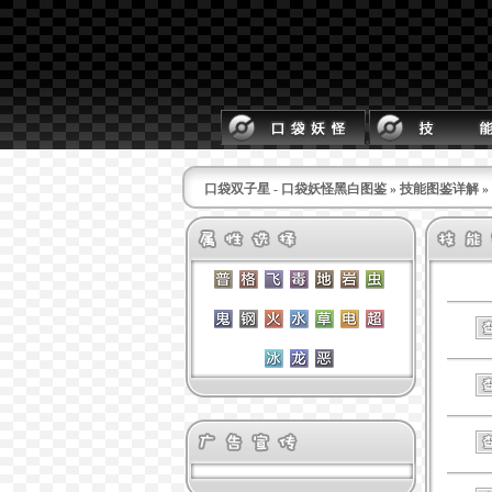
口袋双子星 - 口袋妖怪黑白图鉴
»
技能图鉴详解
»