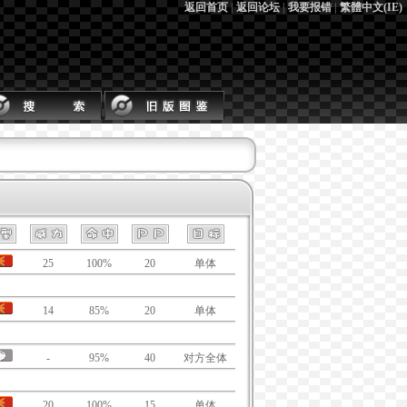
返回首页
|
返回论坛
|
我要报错
|
繁體中文(IE)
25
100%
20
单体
14
85%
20
单体
-
95%
40
对方全体
20
100%
15
单体