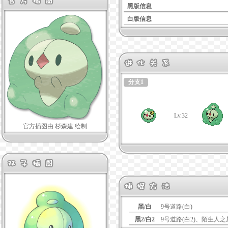
黑版信息
白版信息
分支1
Lv.32
官方插图由 杉森建 绘制
黑/白
9号道路(白)
黑2/白2
9号道路(白2)、陌生人之屋