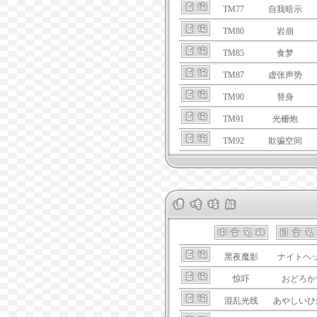
TM77
自我暗示
TM80
岩崩
TM85
食梦
TM87
虚张声势
TM90
替身
TM91
光栅炮
TM92
欺骗空间
黑夜魔影
ナイトヘ
惊吓
おどろか
混乱光线
あやしいひ