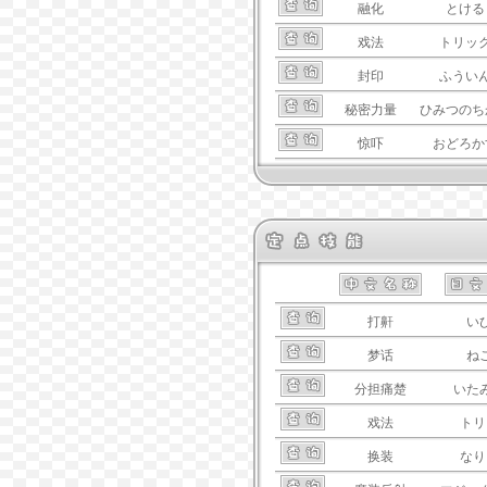
融化
とける
戏法
トリッ
封印
ふうい
秘密力量
ひみつのち
惊吓
おどろか
打鼾
い
梦话
ね
分担痛楚
いた
戏法
トリ
换装
なり