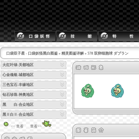
口袋双子星 - 口袋妖怪黑白图鉴
»
精灵图鉴详解
» 578 双卵细胞球 ダブラン
火红叶绿-关都地区
心金魂银-城都地区
三色宝石-丰缘地区
钻石珍珠-神奥地区
黑 白-合众地区
黑Ⅱ白Ⅱ-合众地区
<< 查看
查看>>