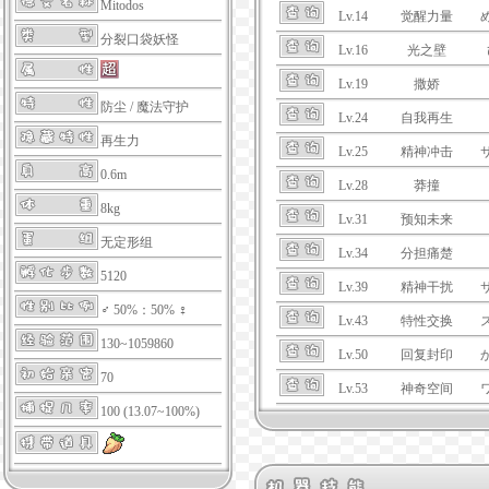
Mitodos
Lv.14
觉醒力量
分裂口袋妖怪
Lv.16
光之壁
Lv.19
撒娇
防尘
/
魔法守护
Lv.24
自我再生
再生力
Lv.25
精神冲击
0.6m
Lv.28
莽撞
8kg
Lv.31
预知未来
无定形组
Lv.34
分担痛楚
5120
Lv.39
精神干扰
♂ 50%：50% ♀
Lv.43
特性交换
130~1059860
Lv.50
回复封印
70
Lv.53
神奇空间
100 (13.07~100%)