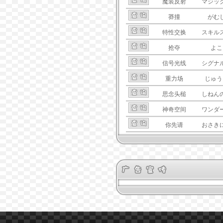
魔装反射
マジッ
莽撞
がむ
特性交换
スキル
抢夺
よこ
信号光线
シグナ
重力场
じゅう
思念头槌
しねん
神奇空间
ワンダ
你先请
おさき