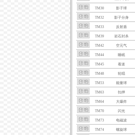
TM30
影子球
TM32
影子分身
TM33
反射盾
TM39
岩石封杀
TM42
空元气
TM44
睡眠
TM45
着迷
TM48
轮唱
TM53
能量球
TM63
扣押
TM64
大爆炸
TM70
闪光
TM73
电磁波
TM74
螺旋球