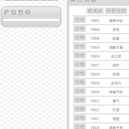
TM03
精神冲击
TM04
冥想
TM06
剧毒
TM10
觉醒力量
TM16
光之壁
TM17
保护
TM18
祈雨
TM19
念动力
TM20
神秘守护
TM21
撒气
TM25
打雷
TM27
报恩
TM29
精神干扰