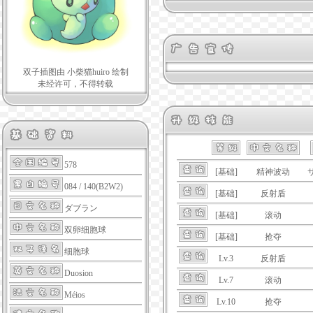
双子插图由 小柴猫huiro 绘制
未经许可，不得转载
578
[基础]
精神波动
084 / 140(B2W2)
[基础]
反射盾
ダブラン
[基础]
滚动
双卵细胞球
[基础]
抢夺
细胞球
Lv.3
反射盾
Duosion
Lv.7
滚动
Méios
Lv.10
抢夺