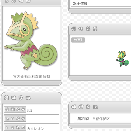
双子信息
分支1
官方插图由 杉森建 绘制
352
黑2/白2
自然保护区
---
カクレオン