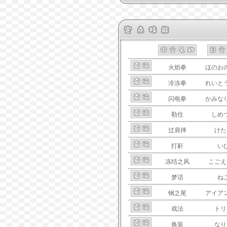
火焰拳
ほのお
冷冻拳
れいと
闪电拳
かみな
勒住
しめ
过肩摔
けた
打鼾
い
冻结之风
こごえ
梦话
ね
钢之尾
アイア
戏法
トリ
换装
なり