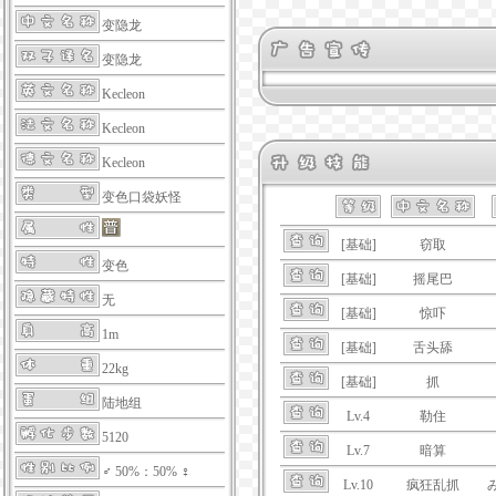
变隐龙
变隐龙
Kecleon
Kecleon
Kecleon
变色口袋妖怪
[基础]
窃取
变色
[基础]
摇尾巴
无
[基础]
惊吓
1m
[基础]
舌头舔
22kg
[基础]
抓
陆地组
Lv.4
勒住
5120
Lv.7
暗算
♂ 50%：50% ♀
Lv.10
疯狂乱抓