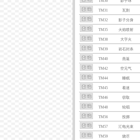
TM30
影子球
TM31
瓦割
TM32
影子分身
TM35
火焰喷射
TM38
大字火
TM39
岩石封杀
TM40
燕返
TM42
空元气
TM44
睡眠
TM45
着迷
TM46
窃取
TM48
轮唱
TM56
投掷
TM57
汇电光束
TM59
烧尽