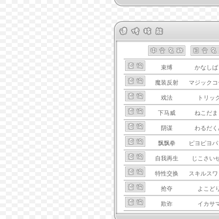
束缚
かなしば
魔装反射
マジックコ
戏法
トリッ
下马威
ねこだま
阴谋
わるだく
飘飘拳
ピヨピヨパ
自我再生
じこさい
特性交换
スキルスワ
抢夺
よこど
欺诈
イカサ