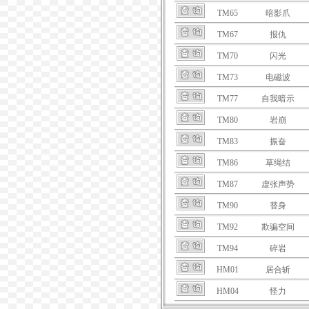
TM65
暗影爪
TM67
报仇
TM70
闪光
TM73
电磁波
TM77
自我暗示
TM80
岩崩
TM83
振奋
TM86
草绳结
TM87
虚张声势
TM90
替身
TM92
欺骗空间
TM94
碎岩
HM01
居合斩
HM04
怪力