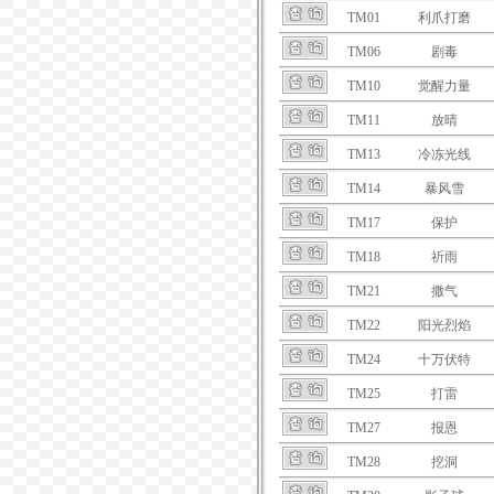
TM01
利爪打磨
TM06
剧毒
TM10
觉醒力量
TM11
放晴
TM13
冷冻光线
TM14
暴风雪
TM17
保护
TM18
祈雨
TM21
撒气
TM22
阳光烈焰
TM24
十万伏特
TM25
打雷
TM27
报恩
TM28
挖洞