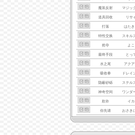
魔装反射
マジッ
道具回收
リサ
打落
はたき
特性交换
スキル
抢夺
よこ
最终手段
とっ
水之尾
アクア
吸收拳
ドレイ
隐蔽砂砾
ステル
神奇空间
ワンダ
欺诈
イカ
你先请
おさき