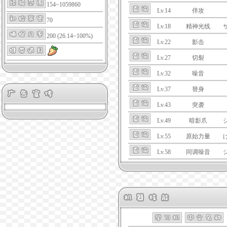
154~1059860
Lv.14
佯攻
70
Lv.18
精神光线
200 (26.14~100%)
Lv.22
影击
Lv.27
切裂
Lv.32
噪音
Lv.37
替身
Lv.43
突袭
Lv.49
暗影爪
Lv.55
原始力量
Lv.58
同调噪音