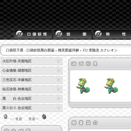
口袋双子星 - 口袋妖怪黑白图鉴
»
精灵图鉴详解
» 352 变隐龙 カクレオン
火红叶绿-关都地区
心金魂银-城都地区
三色宝石-丰缘地区
钻石珍珠-神奥地区
黑 白-合众地区
黑Ⅱ白Ⅱ-合众地区
<< 查看
查看>>