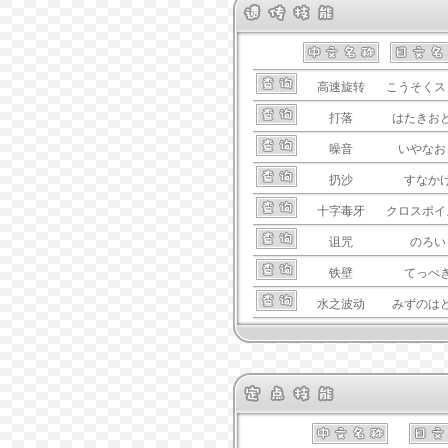
高速旋转
こうそくス
打落
はたきお
噪音
いやなお
扔沙
すなか
十字毒牙
クロスポイ
诅咒
のろい
铁壁
てっぺ
水之波动
みずのは