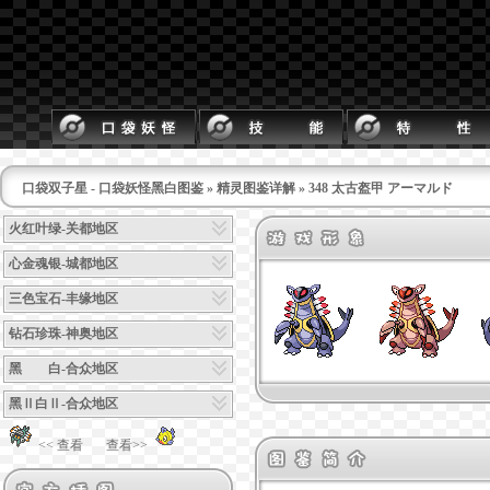
口袋双子星 - 口袋妖怪黑白图鉴
»
精灵图鉴详解
» 348 太古盔甲 アーマルド
火红叶绿-关都地区
心金魂银-城都地区
三色宝石-丰缘地区
钻石珍珠-神奥地区
黑 白-合众地区
黑Ⅱ白Ⅱ-合众地区
<< 查看
查看>>