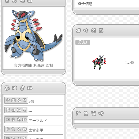
双子信息
分支1
Lv.40
官方插图由 杉森建 绘制
348
---
アーマルド
太古盔甲