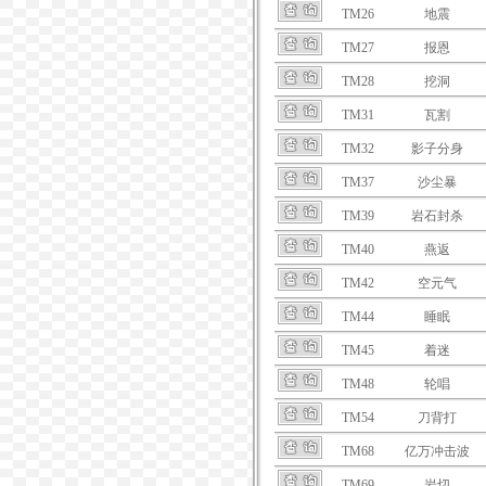
TM26
地震
TM27
报恩
TM28
挖洞
TM31
瓦割
TM32
影子分身
TM37
沙尘暴
TM39
岩石封杀
TM40
燕返
TM42
空元气
TM44
睡眠
TM45
着迷
TM48
轮唱
TM54
刀背打
TM68
亿万冲击波
TM69
岩切