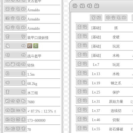
太古盔甲
Armaldo
Armaldo
[基础]
抓
Armaldo
[基础]
变硬
装甲口袋妖怪
[基础]
玩泥
[基础]
水枪
战斗盔甲
Lv.7
玩泥
轻快
Lv.13
水枪
1.5m
Lv.19
钢之爪
68.2kg
Lv.25
保护
水三组
Lv.31
原始力量
7680
Lv.37
连续切
♂ 87.5%：12.5% ♀
Lv.46
切裂
173~600000
Lv.55
岩石爆破
70