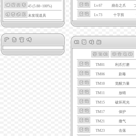
Lv.67
崩击之爪
45 (5.88~100%)
Lv.73
十字剪
未发现道具
TM01
利爪打磨
TM06
剧毒
TM10
觉醒力量
TM11
放晴
TM15
破坏死光
TM17
保护
TM21
撒气
TM23
击落