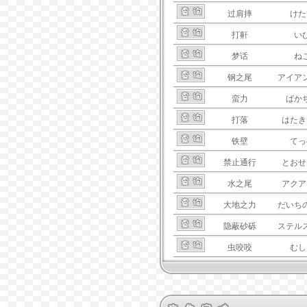
过肩摔
けた
打鼾
い
梦话
ね
钢之尾
アイア
蛮力
ばか
打落
はたき
铁壁
てっ
禁止通行
とおせ
水之尾
アクア
大地之力
だいち
隐蔽砂砾
ステル
虫咬咬
むし