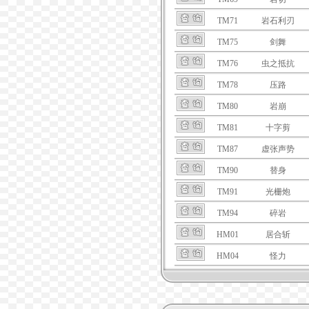
TM71
岩石利刃
TM75
剑舞
TM76
虫之抵抗
TM78
压路
TM80
岩崩
TM81
十字剪
TM87
虚张声势
TM90
替身
TM91
光栅炮
TM94
碎岩
HM01
居合斩
HM04
怪力