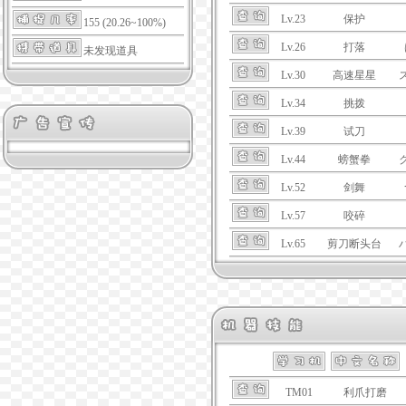
Lv.23
保护
155 (20.26~100%)
Lv.26
打落
未发现道具
Lv.30
高速星星
Lv.34
挑拨
Lv.39
试刀
Lv.44
螃蟹拳
Lv.52
剑舞
Lv.57
咬碎
Lv.65
剪刀断头台
TM01
利爪打磨