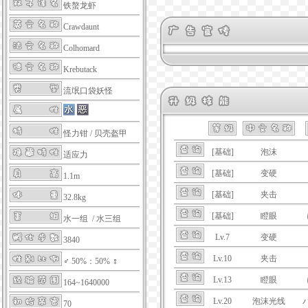
铁螯龙虾
Crawdaunt
Colhomard
Krebutack
流氓口袋妖怪
怪力钳
/
贝壳盔甲
[基础]
泡沫
适应力
[基础]
变硬
1.1m
[基础]
夹击
32.8kg
[基础]
瞪眼
水一组 / 水三组
Lv.7
变硬
3840
Lv.10
夹击
♂ 50%：50% ♀
Lv.13
瞪眼
164~1640000
Lv.20
泡沫光线
70