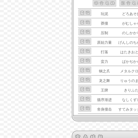
玩泥
どろあそ
莽撞
がむしゃ
压制
のしかか
原始力量
げんしのち
打落
はたきお
蛮力
ばかぢか
钢之爪
メタルク
龙之舞
りゅうの
王牌
きりふ
循序渐进
なしくず
舍身撞击
すてみタッ