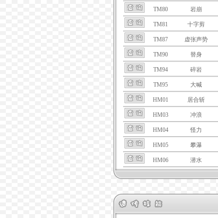
TM80
岩崩
TM81
十字剪
TM87
虚张声势
TM90
替身
TM94
碎岩
TM95
大喊
HM01
居合斩
HM03
冲浪
HM04
怪力
HM05
攀瀑
HM06
潜水