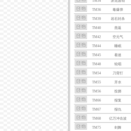
TM34
淤泥波动
TM36
毒爆弹
TM39
岩石封杀
TM40
燕返
TM42
空元气
TM44
睡眠
TM45
着迷
TM48
轮唱
TM54
刀背打
TM55
开水
TM56
投掷
TM66
报复
TM67
报仇
TM68
亿万冲击波
TM75
剑舞