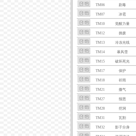
TM06
剧毒
TM07
冰雹
TM10
觉醒力量
TM12
挑拨
TM13
冷冻光线
TM14
暴风雪
TM15
破坏死光
TM17
保护
TM18
祈雨
TM21
撒气
TM27
报恩
TM28
挖洞
TM31
瓦割
TM32
影子分身