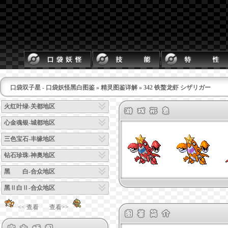
口袋双子星 - 口袋妖怪黑白图鉴
»
精灵图鉴详解
» 342 铁螯龙虾 シザリガー
火红叶绿-关都地区
心金魂银-城都地区
三色宝石-丰缘地区
钻石珍珠-神奥地区
黑 白-合众地区
黑Ⅱ白Ⅱ-合众地区
<< 查看
查看>>