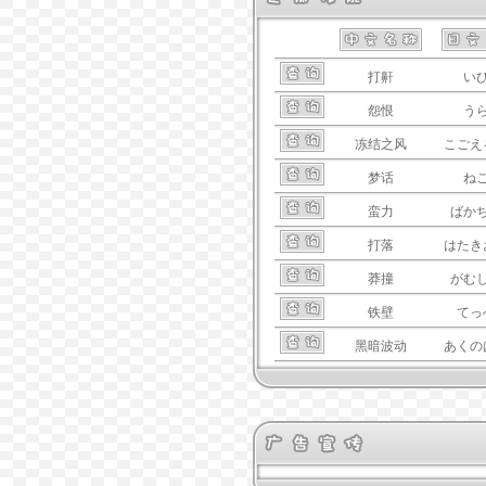
打鼾
い
怨恨
う
冻结之风
こごえ
梦话
ね
蛮力
ばか
打落
はたき
莽撞
がむ
铁壁
てっ
黑暗波动
あくの