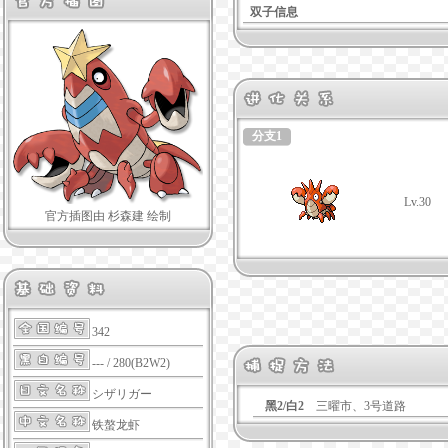
双子信息
分支1
Lv.30
官方插图由 杉森建 绘制
342
--- / 280(B2W2)
シザリガー
黑2/白2
三曜市、3号道路
铁螯龙虾