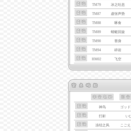
TM79
冰之吐息
TM87
虚张声势
TM88
啄食
TM89
蜻蜓回旋
TM90
替身
TM94
碎岩
HM02
飞空
神鸟
ゴッド
打鼾
い
冻结之风
こごえ