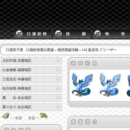
口袋双子星 - 口袋妖怪黑白图鉴
»
精灵图鉴详解
» 144 急冻鸟 フリーザー
火红叶绿-关都地区
心金魂银-城都地区
三色宝石-丰缘地区
钻石珍珠-神奥地区
黑 白-合众地区
黑Ⅱ白Ⅱ-合众地区
<< 查看
查看>>