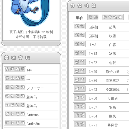
黑/白
[基础]
起风
双子插图由 小柴猫huiro 绘制
[基础]
吹雪
未经许可，不得转载
Lv.8
白雾
Lv.15
冰砾
Lv.22
心眼
144
Lv.29
原始力量
---
Lv.36
高速移动
フリーザー
Lv.43
冷冻光线
急冻鸟
Lv.50
反射盾
急冻鸟
Lv.57
羽栖
Articuno
Lv.64
顺风
Artikodin
Lv.71
暴风雪