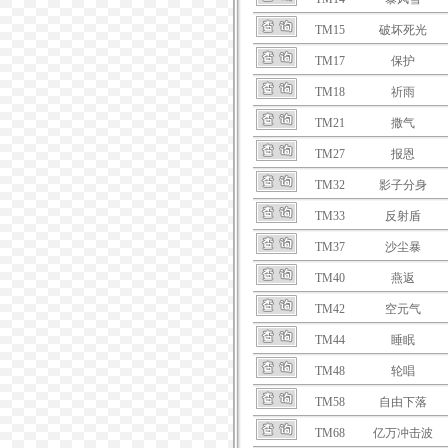
TM15
破坏死光
TM17
保护
TM18
祈雨
TM21
撒气
TM27
报恩
TM32
影子分身
TM33
反射盾
TM37
沙尘暴
TM40
燕返
TM42
空元气
TM44
睡眠
TM48
轮唱
TM58
自由下落
TM68
亿万冲击波