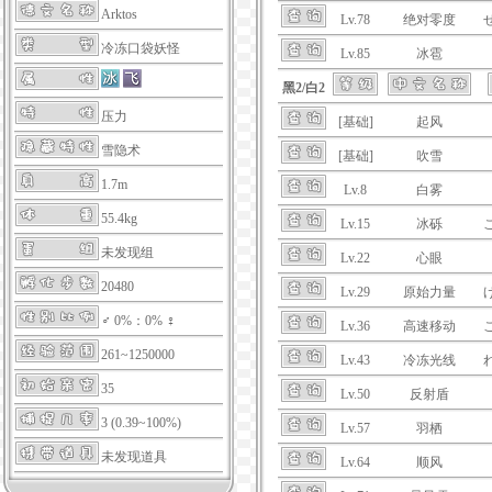
Arktos
Lv.78
绝对零度
冷冻口袋妖怪
Lv.85
冰雹
黑2/白2
压力
[基础]
起风
雪隐术
[基础]
吹雪
1.7m
Lv.8
白雾
55.4kg
Lv.15
冰砾
未发现组
Lv.22
心眼
20480
Lv.29
原始力量
♂ 0%：0% ♀
Lv.36
高速移动
261~1250000
Lv.43
冷冻光线
35
Lv.50
反射盾
3 (0.39~100%)
Lv.57
羽栖
未发现道具
Lv.64
顺风