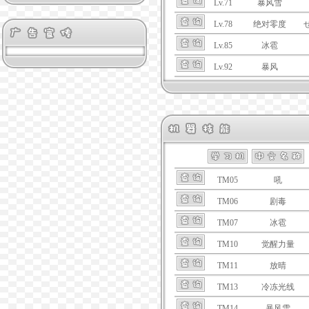
Lv.71
暴风雪
Lv.78
绝对零度
Lv.85
冰雹
Lv.92
暴风
TM05
吼
TM06
剧毒
TM07
冰雹
TM10
觉醒力量
TM11
放晴
TM13
冷冻光线
TM14
暴风雪