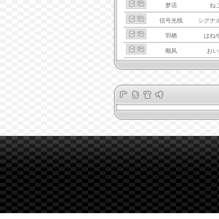
梦话
ね
信号光线
シグナ
羽栖
はね
顺风
おい