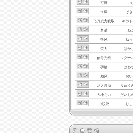
打鼾
い
逆鳞
げき
亿万威力吸取
ギガド
梦话
ね
热风
ねっ
蛮力
ばか
信号光线
シグナ
羽栖
はね
顺风
おい
龙之波动
りゅう
大地之力
だいち
虫咬咬
むし