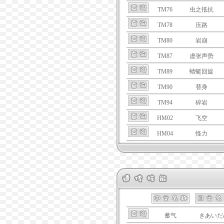
TM76
虫之抵抗
TM78
压路
TM80
岩崩
TM87
虚张声势
TM89
蜻蜓回旋
TM90
替身
TM94
碎岩
HM02
飞空
HM04
怪力
蓄气
きあいだ