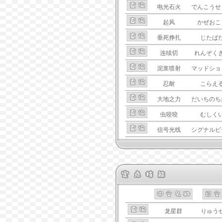
电光石火
でんこうせ
起风
かぜおこ
垂死挣扎
じたば
连续切
れんぞく
泥浆喷射
マッドショ
忍耐
こらえ
大地之力
だいちのち
虫咬咬
むしく
信号光线
シグナルビ
龙星群
りゅう