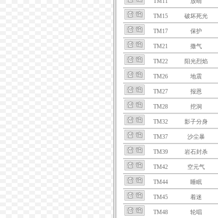
TM11
放晴
TM15
破坏死光
TM17
保护
TM21
撒气
TM22
阳光烈焰
TM26
地震
TM27
报恩
TM28
挖洞
TM32
影子分身
TM37
沙尘暴
TM39
岩石封杀
TM42
空元气
TM44
睡眠
TM45
着迷
TM48
轮唱