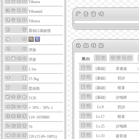
Vibrava
Vibraninf
Vibrava
震动口袋妖怪
浮游
黑/白
浮游
[基础]
音速波
1.1m
[基础]
扔沙
15.3kg
[基础]
暗算
昆虫组
[基础]
沙地狱
5120
Lv.9
扔沙
♂ 50%：50% ♀
Lv.17
暗算
119~1059860
Lv.25
沙地狱
70
Lv.33
超音波
120 (15.69~100%)