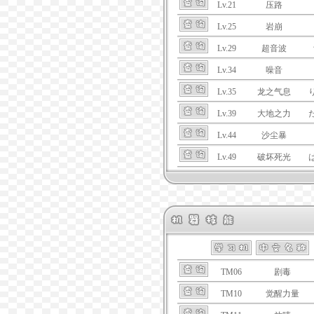
Lv.21
压路
Lv.25
岩崩
Lv.29
超音波
Lv.34
噪音
Lv.35
龙之气息
Lv.39
大地之力
Lv.44
沙尘暴
Lv.49
破坏死光
TM06
剧毒
TM10
觉醒力量