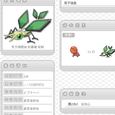
双子信息
分支1
官方插图由 杉森建 绘制
Lv.35
329
--- / 122(B2W2)
ビブラーバ
超音波幼虫
黑2/白2
反转山
超音波幼虫