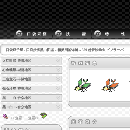
口袋双子星 - 口袋妖怪黑白图鉴
»
精灵图鉴详解
» 329 超音波幼虫 ビブラーバ
火红叶绿-关都地区
心金魂银-城都地区
三色宝石-丰缘地区
钻石珍珠-神奥地区
黑 白-合众地区
黑Ⅱ白Ⅱ-合众地区
<< 查看
查看>>