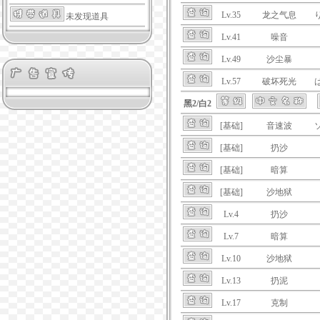
Lv.35
龙之气息
未发现道具
Lv.41
噪音
Lv.49
沙尘暴
Lv.57
破坏死光
黑2/白2
[基础]
音速波
[基础]
扔沙
[基础]
暗算
[基础]
沙地狱
Lv.4
扔沙
Lv.7
暗算
Lv.10
沙地狱
Lv.13
扔泥
Lv.17
克制