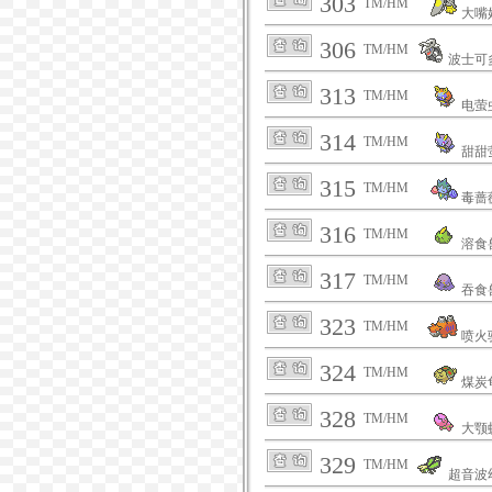
303
TM/HM
大嘴
306
TM/HM
波士可
313
TM/HM
电萤
314
TM/HM
甜甜
315
TM/HM
毒蔷
316
TM/HM
溶食
317
TM/HM
吞食
323
TM/HM
喷火
324
TM/HM
煤炭
328
TM/HM
大颚
329
TM/HM
超音波