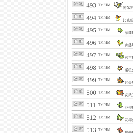
493
TM/HM
阿尔
494
TM/HM
比克
495
TM/HM
藤藤
496
TM/HM
青藤
497
TM/HM
君主
498
TM/HM
暖暖
499
TM/HM
炒炒
500
TM/HM
炎武
511
TM/HM
花椰
512
TM/HM
花椰
513
TM/HM
爆香