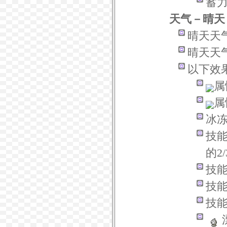
蓄
天气－晴天
晴天天
晴天天
以下效
属
属
冰
技
的2
技
技
技