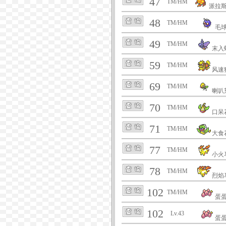
47
TM/HM
派拉
48
TM/HM
毛
49
TM/HM
末入
59
TM/HM
风速
69
TM/HM
喇叭
70
TM/HM
口呆
71
TM/HM
大食
77
TM/HM
小火
78
TM/HM
烈焰
102
TM/HM
蛋
102
Lv.43
蛋