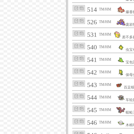
514
TM/HM
爆香
526
TM/HM
庞岩
531
TM/HM
差不多
540
TM/HM
虫宝
541
TM/HM
宝包
542
TM/HM
保母
543
TM/HM
百足
544
TM/HM
车轮
545
TM/HM
蜈蚣
546
TM/HM
木棉