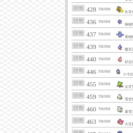
428
TM/HM
长耳
436
TM/HM
铜镜
437
TM/HM
青铜
439
TM/HM
魔尼
440
TM/HM
好运
446
TM/HM
小卡
455
TM/HM
尖牙
459
TM/HM
雪笠
460
TM/HM
暴雪
463
TM/HM
大舌