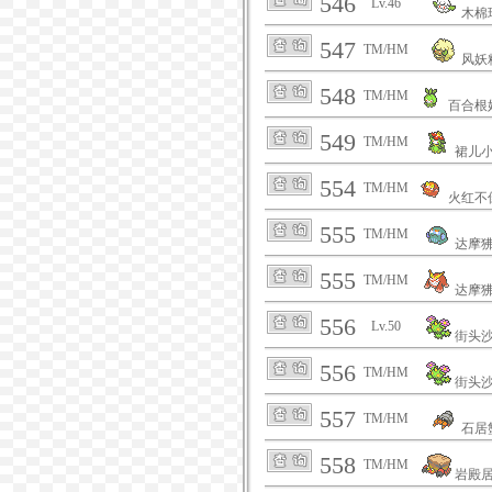
546
Lv.46
木棉
547
TM/HM
风妖
548
TM/HM
百合根
549
TM/HM
裙儿
554
TM/HM
火红不
555
TM/HM
达摩
555
TM/HM
达摩
556
Lv.50
街头
556
TM/HM
街头
557
TM/HM
石居
558
TM/HM
岩殿