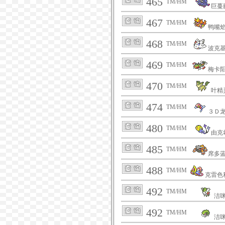
465
TM/HM
巨蔓
467
TM/HM
鸭嘴
468
TM/HM
波克
469
TM/HM
梅卡
470
TM/HM
叶精
474
TM/HM
３Ｄ
480
TM/HM
由克
485
TM/HM
席多
488
TM/HM
克雷色
492
TM/HM
洁
492
TM/HM
洁