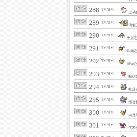
288
TM/HM
过动
289
TM/HM
请假
290
TM/HM
土居
291
TM/HM
铁面
292
TM/HM
脱壳
293
TM/HM
咕妞
294
TM/HM
吼爆
295
TM/HM
爆音
300
TM/HM
向尾
301
TM/HM
优雅