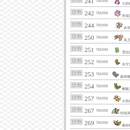
241
TM/HM
大奶
242
TM/HM
幸福
244
TM/HM
炎
250
TM/HM
凤
251
TM/HM
雪拉
252
TM/HM
木守
253
TM/HM
森林
254
TM/HM
蜥蜴
257
TM/HM
火焰
267
TM/HM
狩猎
269
TM/HM
毒粉