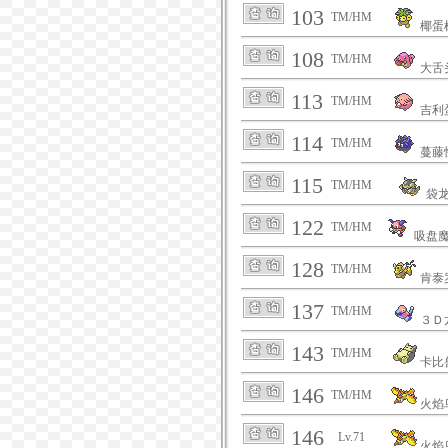
103
TM/HM
椰蛋
108
TM/HM
大舌
113
TM/HM
吉利
114
TM/HM
蔓藤
115
TM/HM
袋
122
TM/HM
吸盘
128
TM/HM
肯泰
137
TM/HM
３Ｄ
143
TM/HM
卡比
146
TM/HM
火焰
146
Lv.71
火焰