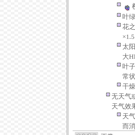
叶
花
×1.
太
大H
叶
常
干
无天气
天气效
天
而