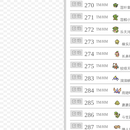
270
TM/HM
莲叶
271
TM/HM
莲帽
272
TM/HM
乐天
273
TM/HM
橡实
274
TM/HM
长鼻
275
TM/HM
狡猾
283
TM/HM
溜溜
284
TM/HM
雨翅
285
TM/HM
蘑蘑
286
TM/HM
斗笠
287
TM/HM
懒人