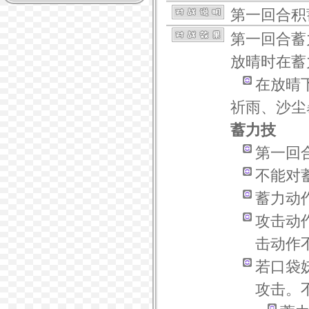
第一回合积
第一回合蓄
放晴
时在蓄
在
放晴
祈雨
、
沙尘
蓄力技
第一回
不能对
蓄力动
攻击动
击动作
若口袋
攻击。