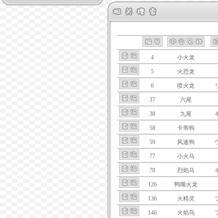
4
小火龙
5
火恐龙
6
喷火龙
37
六尾
38
九尾
58
卡蒂狗
59
风速狗
77
小火马
78
烈焰马
126
鸭嘴火龙
136
火精灵
146
火焰鸟