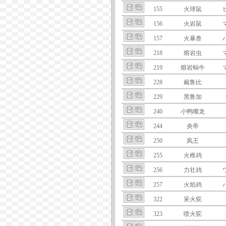
155
火球鼠
156
火岩鼠
157
火暴兽
218
熔岩虫
219
熔岩蜗牛
228
戴鲁比
229
黑鲁加
240
小鸭嘴龙
244
炎帝
250
凤王
255
火稚鸡
256
力壮鸡
257
火焰鸡
322
呆火驼
323
喷火驼