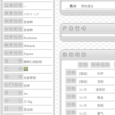
黑/白
梦的遗址
---
コロトック
音箱蟀
音箱蟀
Kricketune
Mélokrik
Zirpeise
蟋蟀口袋妖怪
[基础]
叫声
虫族警报
[基础]
克制
技师
Lv.10
连续切
1m
Lv.14
吸血
25.5kg
Lv.18
歌唱
昆虫组
Lv.22
蓄气