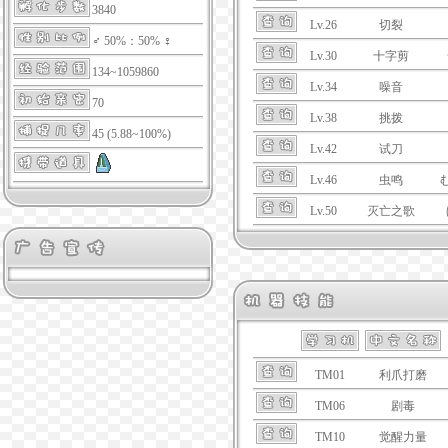
3840
Lv.26
切裂
♂ 50%：50% ♀
Lv.30
十字剪
134~1059860
Lv.34
噪音
70
Lv.38
挑拨
45 (5.88~100%)
Lv.42
试刀
Lv.46
虫鸣
Lv.50
灭亡之歌
TM01
利爪打磨
TM06
剧毒
TM10
觉醒力量