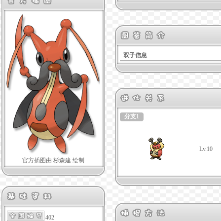
双子信息
分支1
Lv.10
官方插图由 杉森建 绘制
402