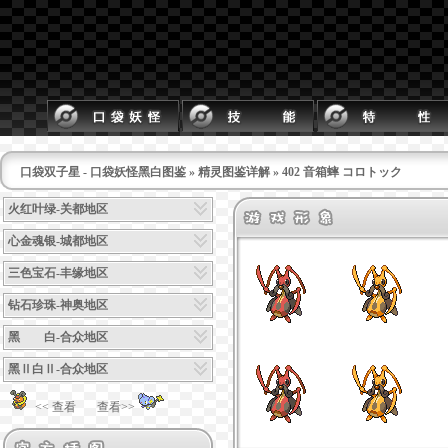
口袋双子星 - 口袋妖怪黑白图鉴
»
精灵图鉴详解
» 402 音箱蟀 コロトック
火红叶绿-关都地区
心金魂银-城都地区
三色宝石-丰缘地区
钻石珍珠-神奥地区
黑 白-合众地区
黑Ⅱ白Ⅱ-合众地区
<< 查看
查看>>