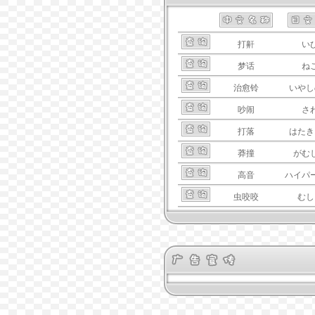
打鼾
い
梦话
ね
治愈铃
いやし
吵闹
さ
打落
はたき
莽撞
がむ
高音
ハイパ
虫咬咬
むし