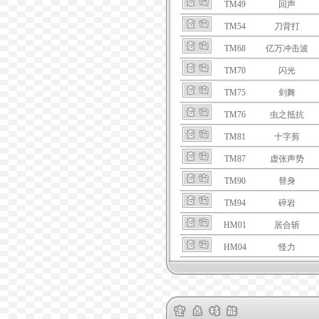
TM49
回声
TM54
刀背打
TM68
亿万冲击波
TM70
闪光
TM75
剑舞
TM76
虫之抵抗
TM81
十字剪
TM87
虚张声势
TM90
替身
TM94
碎岩
HM01
居合斩
HM04
怪力