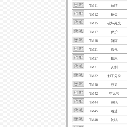
TM11
放晴
TM12
挑拨
TM15
破坏死光
TM17
保护
TM18
祈雨
TM21
撒气
TM27
报恩
TM31
瓦割
TM32
影子分身
TM40
燕返
TM42
空元气
TM44
睡眠
TM45
着迷
TM48
轮唱