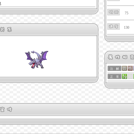
息
75
130
注 解
正 常