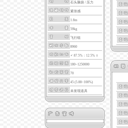
石头脑袋
/
压力
紧张感
1.8m
59kg
飞行组
8960
♂ 87.5%：12.5% ♀
180~1250000
70
45 (5.88~100%)
未发现道具