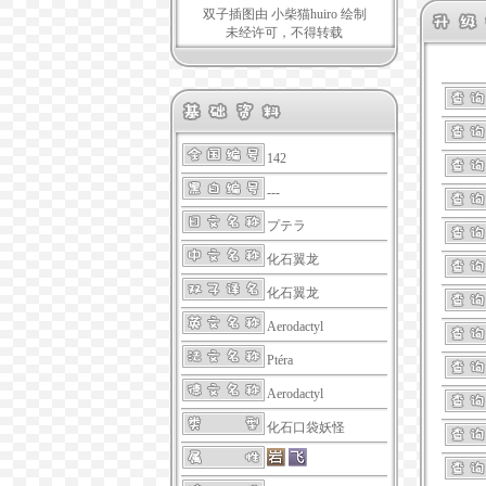
双子插图由 小柴猫huiro 绘制
未经许可，不得转载
142
---
プテラ
化石翼龙
化石翼龙
Aerodactyl
Ptéra
Aerodactyl
化石口袋妖怪