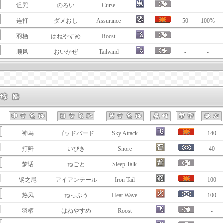
诅咒
のろい
Curse
-
-
连打
ダメおし
Assurance
50
100%
羽栖
はねやすめ
Roost
-
-
顺风
おいかぜ
Tailwind
-
-
神鸟
ゴッドバード
Sky Attack
140
打鼾
いびき
Snore
40
梦话
ねごと
Sleep Talk
-
钢之尾
アイアンテール
Iron Tail
100
热风
ねっぷう
Heat Wave
100
羽栖
はねやすめ
Roost
-