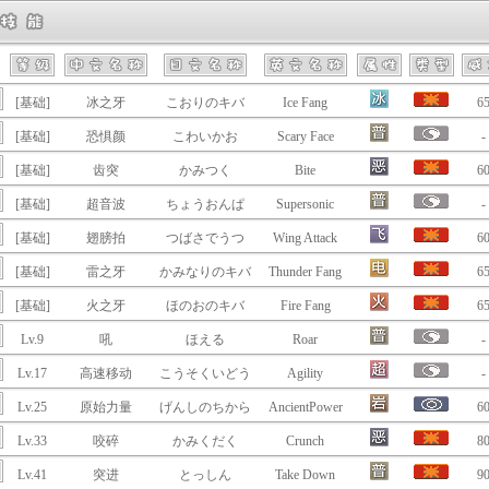
[基础]
冰之牙
こおりのキバ
Ice Fang
6
[基础]
恐惧颜
こわいかお
Scary Face
-
[基础]
齿突
かみつく
Bite
6
[基础]
超音波
ちょうおんぱ
Supersonic
-
[基础]
翅膀拍
つばさでうつ
Wing Attack
6
[基础]
雷之牙
かみなりのキバ
Thunder Fang
6
[基础]
火之牙
ほのおのキバ
Fire Fang
6
Lv.9
吼
ほえる
Roar
-
Lv.17
高速移动
こうそくいどう
Agility
-
Lv.25
原始力量
げんしのちから
AncientPower
6
Lv.33
咬碎
かみくだく
Crunch
8
Lv.41
突进
とっしん
Take Down
9