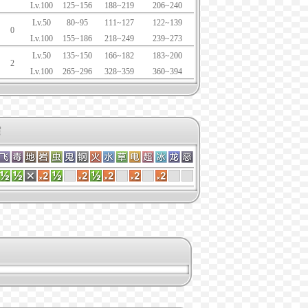
Lv.100
125~156
188~219
206~240
Lv.50
80~95
111~127
122~139
0
Lv.100
155~186
218~249
239~273
Lv.50
135~150
166~182
183~200
2
Lv.100
265~296
328~359
360~394