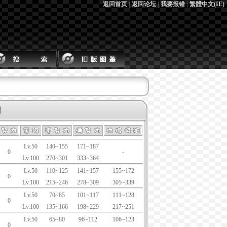
返回首页
|
返回论坛
|
我要报错
|
繁體中文(IE)
Lv.50
140~155
171~187
0
-
Lv.100
270~301
333~364
Lv.50
110~125
141~157
155~172
0
Lv.100
215~246
278~309
305~339
Lv.50
70~85
101~117
111~128
0
Lv.100
135~166
198~229
217~251
Lv.50
65~80
96~112
106~123
0