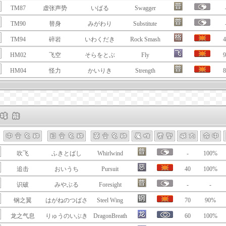
TM87
虚张声势
いばる
Swagger
TM90
替身
みがわり
Substitute
TM94
碎岩
いわくだき
Rock Smash
4
HM02
飞空
そらをとぶ
Fly
9
HM04
怪力
かいりき
Strength
8
吹飞
ふきとばし
Whirlwind
-
100%
追击
おいうち
Pursuit
40
100%
识破
みやぶる
Foresight
-
-
钢之翼
はがねのつばさ
Steel Wing
70
90%
龙之气息
りゅうのいぶき
DragonBreath
60
100%