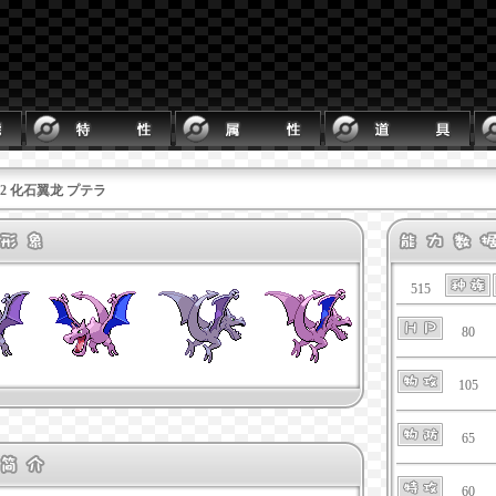
142 化石翼龙 プテラ
515
80
105
65
60