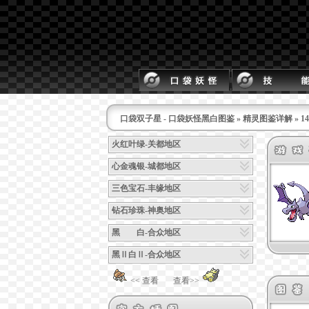
口袋双子星 - 口袋妖怪黑白图鉴
»
精灵图鉴详解
» 
火红叶绿-关都地区
心金魂银-城都地区
三色宝石-丰缘地区
钻石珍珠-神奥地区
黑 白-合众地区
黑Ⅱ白Ⅱ-合众地区
<< 查看
查看>>