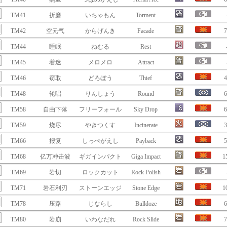
TM41
折磨
いちゃもん
Torment
TM42
空元气
からげんき
Facade
7
TM44
睡眠
ねむる
Rest
TM45
着迷
メロメロ
Attract
TM46
窃取
どろぼう
Thief
4
TM48
轮唱
りんしょう
Round
6
TM58
自由下落
フリーフォール
Sky Drop
6
TM59
烧尽
やきつくす
Incinerate
3
TM66
报复
しっぺがえし
Payback
5
TM68
亿万冲击波
ギガインパクト
Giga Impact
1
TM69
岩切
ロックカット
Rock Polish
TM71
岩石利刃
ストーンエッジ
Stone Edge
1
TM78
压路
じならし
Bulldoze
6
TM80
岩崩
いわなだれ
Rock Slide
7