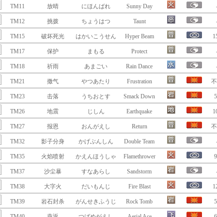
TM11
放晴
にほんばれ
Sunny Day
TM12
挑拨
ちょうはつ
Taunt
TM15
破坏死光
はかいこうせん
Hyper Beam
1
TM17
保护
まもる
Protect
TM18
祈雨
あまごい
Rain Dance
TM21
撒气
やつあたり
Frustration
不
TM23
击落
うちおとす
Smack Down
5
TM26
地震
じしん
Earthquake
1
TM27
报恩
おんがえし
Return
不
TM32
影子分身
かげぶんしん
Double Team
TM35
火焰喷射
かえんほうしゃ
Flamethrower
9
TM37
沙尘暴
すなあらし
Sandstorm
TM38
大字火
だいもんじ
Fire Blast
1
TM39
岩石封杀
がんせきふうじ
Rock Tomb
5
TM40
燕返
つばめがえし
Aerial Ace
6