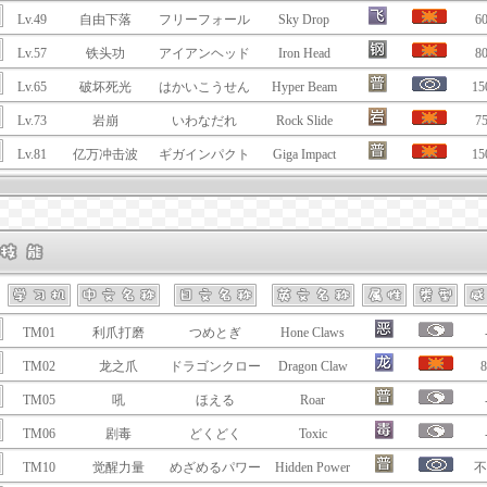
Lv.49
自由下落
フリーフォール
Sky Drop
6
Lv.57
铁头功
アイアンヘッド
Iron Head
8
Lv.65
破坏死光
はかいこうせん
Hyper Beam
15
Lv.73
岩崩
いわなだれ
Rock Slide
7
Lv.81
亿万冲击波
ギガインパクト
Giga Impact
15
TM01
利爪打磨
つめとぎ
Hone Claws
TM02
龙之爪
ドラゴンクロー
Dragon Claw
8
TM05
吼
ほえる
Roar
TM06
剧毒
どくどく
Toxic
TM10
觉醒力量
めざめるパワー
Hidden Power
不