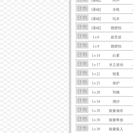
[基础]
叫声
[基础]
水枪
[基础]
玩水
[基础]
翅膀拍
Lv.6
超音波
Lv.9
翅膀拍
Lv.14
白雾
Lv.17
水之波动
Lv.22
报复
Lv.25
保护
Lv.28
羽栖
Lv.34
潮汐
Lv.39
能量储存
Lv.39
能量释放
Lv.39
能量吸入