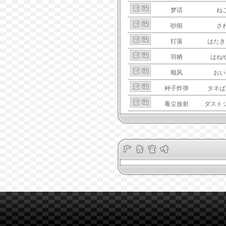
梦话
ね
吵闹
さ
打落
はたき
羽栖
はね
顺风
おい
种子炸弹
タネば
毒尘放射
ダスト