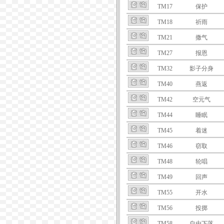
TM17
保护
TM18
祈雨
TM21
撒气
TM27
报恩
TM32
影子分身
TM40
燕返
TM42
空元气
TM44
睡眠
TM45
着迷
TM46
窃取
TM48
轮唱
TM49
回声
TM55
开水
TM56
投掷
TM58
自由下落