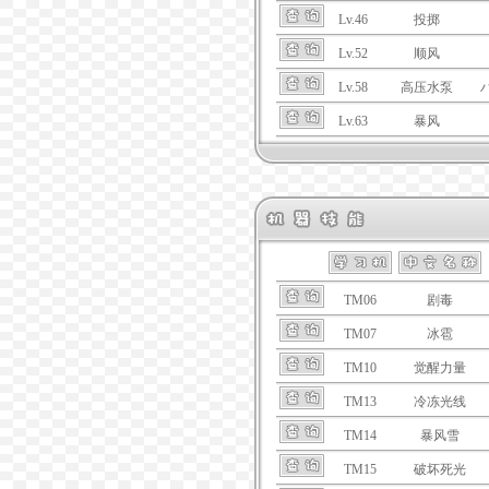
Lv.46
投掷
Lv.52
顺风
Lv.58
高压水泵
Lv.63
暴风
TM06
剧毒
TM07
冰雹
TM10
觉醒力量
TM13
冷冻光线
TM14
暴风雪
TM15
破坏死光