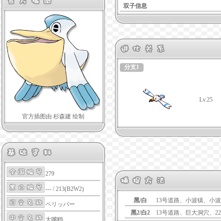
双子信息
分支1
Lv.25
官方插图由 杉森建 绘制
279
--- / 213(B2W2)
黑/白
13号道路、小波镇、小
ペリッパー
黑2/白2
13号道路、巨大洞穴、2
大嘴鸥