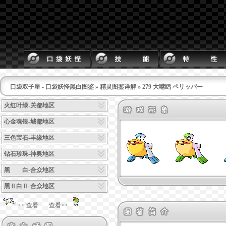
口袋双子星 - 口袋妖怪黑白图鉴
»
精灵图鉴详解
» 279 大嘴鸥 ペリッパー
火红叶绿-关都地区
心金魂银-城都地区
三色宝石-丰缘地区
钻石珍珠-神奥地区
黑 白-合众地区
黑Ⅱ白Ⅱ-合众地区
<< 查看
查看>>