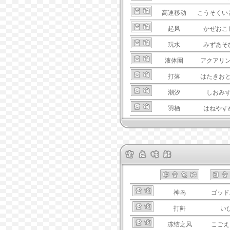
高速移动
こうそくい
起风
かぜおこ
玩水
みずあそ
液体圈
アクアリ
打落
はたきお
潮汐
しおみ
羽栖
はねやす
神鸟
ゴッド
打鼾
い
冻结之风
こごえ