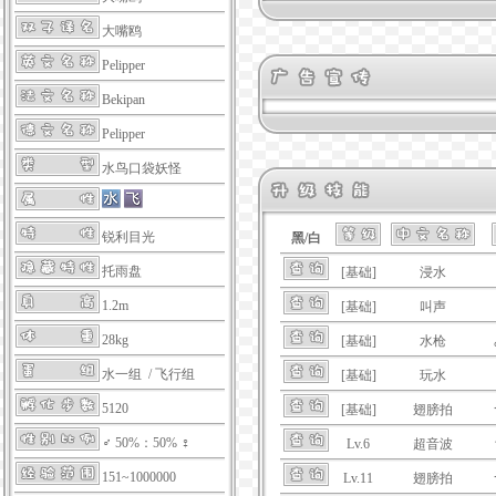
大嘴鸥
Pelipper
Bekipan
Pelipper
水鸟口袋妖怪
锐利目光
黑/白
托雨盘
[基础]
浸水
1.2m
[基础]
叫声
28kg
[基础]
水枪
水一组 / 飞行组
[基础]
玩水
5120
[基础]
翅膀拍
♂ 50%：50% ♀
Lv.6
超音波
151~1000000
Lv.11
翅膀拍