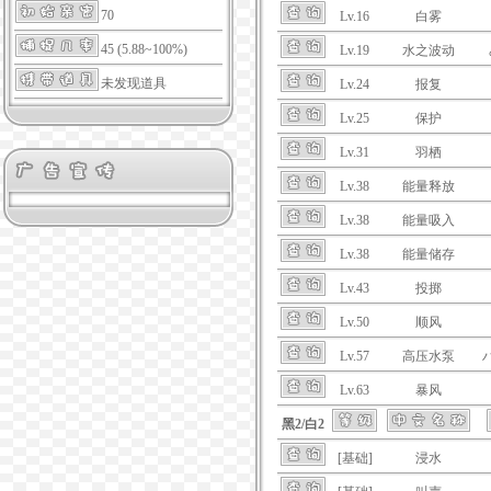
70
Lv.16
白雾
45 (5.88~100%)
Lv.19
水之波动
未发现道具
Lv.24
报复
Lv.25
保护
Lv.31
羽栖
Lv.38
能量释放
Lv.38
能量吸入
Lv.38
能量储存
Lv.43
投掷
Lv.50
顺风
Lv.57
高压水泵
Lv.63
暴风
黑2/白2
[基础]
浸水