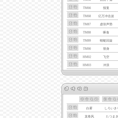
TM66
报复
TM68
亿万冲击波
TM87
虚张声势
TM88
啄食
TM89
蜻蜓回旋
TM90
替身
HM02
飞空
HM03
冲浪
白雾
しろいき
龙卷风
たつま