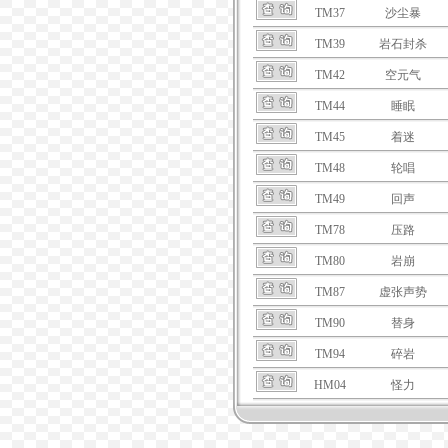
TM37
沙尘暴
TM39
岩石封杀
TM42
空元气
TM44
睡眠
TM45
着迷
TM48
轮唱
TM49
回声
TM78
压路
TM80
岩崩
TM87
虚张声势
TM90
替身
TM94
碎岩
HM04
怪力