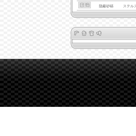
隐蔽砂砾
ステル