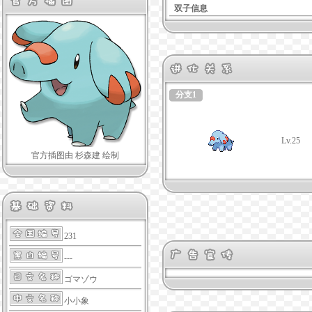
双子信息
分支1
Lv.25
官方插图由 杉森建 绘制
231
---
ゴマゾウ
小小象