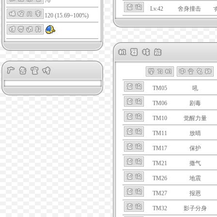
70
Lv.42
舍身撞击
120 (15.69~100%)
TM05
吼
TM06
剧毒
TM10
觉醒力量
TM11
放晴
TM17
保护
TM21
撒气
TM26
地震
TM27
报恩
TM32
影子分身