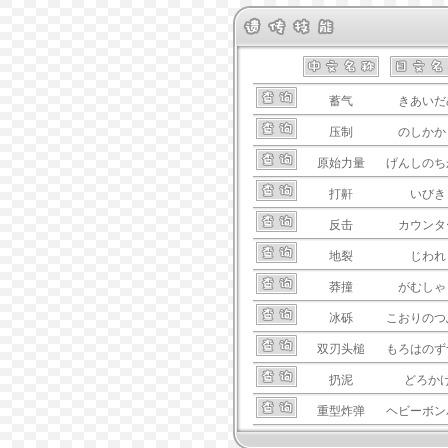
蓄气
きあいだ
压制
のしかか
原始力量
げんしのち
打鼾
いびき
反击
カウンタ
地裂
じわれ
莽撞
がむしゃ
冰砾
こおりのつ
双刃头槌
もろはのず
扔泥
どろか
重型炸弹
ヘビーボン