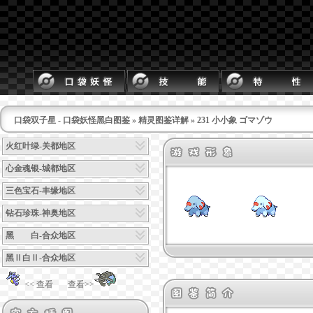
口袋双子星 - 口袋妖怪黑白图鉴
»
精灵图鉴详解
» 231 小小象 ゴマゾウ
火红叶绿-关都地区
心金魂银-城都地区
三色宝石-丰缘地区
钻石珍珠-神奥地区
黑 白-合众地区
黑Ⅱ白Ⅱ-合众地区
<< 查看
查看>>