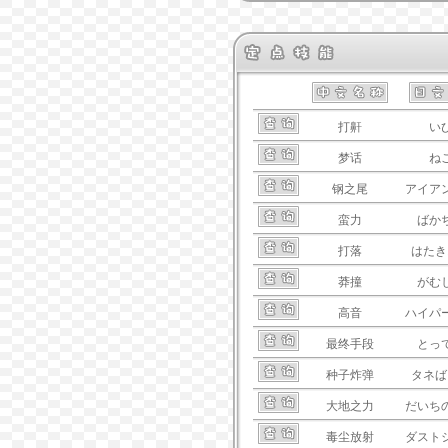
打鼾
い
梦话
ね
钢之尾
アイア
蛮力
ばか
打落
はたき
莽撞
がむ
高音
ハイパ
最终手段
とっ
种子炸弹
タネば
大地之力
だいち
毒尘放射
ダスト