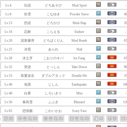
Lv.4
玩泥
どろあそび
Mud Sport
-
Lv.8
吹雪
こなゆき
Powder Snow
4
Lv.13
扔泥
どろかけ
Mud-Slap
2
Lv.16
忍耐
こらえる
Endure
-
Lv.20
泥浆爆弹
どろばくだん
Mud Bomb
6
Lv.25
冰雹
あられ
Hail
-
Lv.28
冰之牙
こおりのキバ
Ice Fang
6
Lv.32
突进
とっしん
Take Down
9
Lv.33
双重攻击
ダブルアタック
Double Hit
3
Lv.40
地震
じしん
Earthquake
10
Lv.48
白雾
しろいきり
Mist
-
Lv.56
暴风雪
ふぶき
Blizzard
12
Lv.65
恐惧颜
こわいかお
Scary Face
-
2