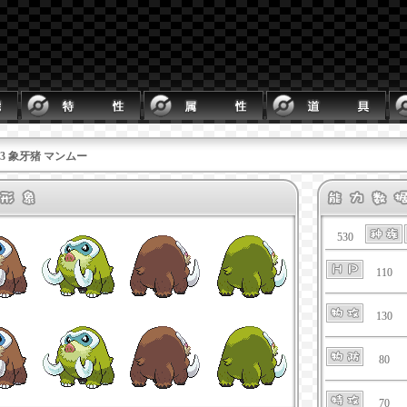
473 象牙猪 マンムー
530
110
130
80
70