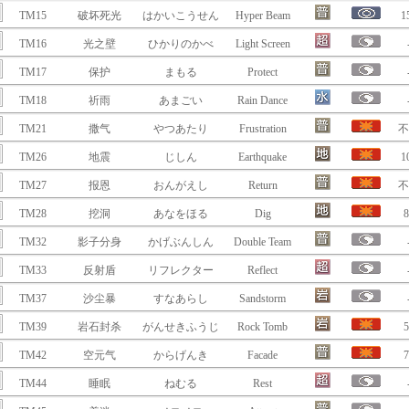
TM15
破坏死光
はかいこうせん
Hyper Beam
1
TM16
光之壁
ひかりのかべ
Light Screen
TM17
保护
まもる
Protect
TM18
祈雨
あまごい
Rain Dance
TM21
撒气
やつあたり
Frustration
不
TM26
地震
じしん
Earthquake
1
TM27
报恩
おんがえし
Return
不
TM28
挖洞
あなをほる
Dig
8
TM32
影子分身
かげぶんしん
Double Team
TM33
反射盾
リフレクター
Reflect
TM37
沙尘暴
すなあらし
Sandstorm
TM39
岩石封杀
がんせきふうじ
Rock Tomb
5
TM42
空元气
からげんき
Facade
7
TM44
睡眠
ねむる
Rest