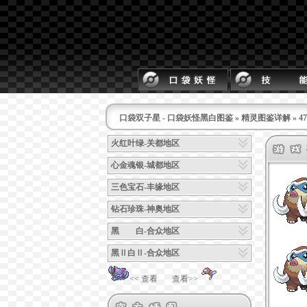
口袋双子星 - 口袋妖怪黑白图鉴
»
精灵图鉴详解
» 
火红叶绿-关都地区
心金魂银-城都地区
三色宝石-丰缘地区
钻石珍珠-神奥地区
黑 白-合众地区
黑Ⅱ白Ⅱ-合众地区
<< 查看
查看>>