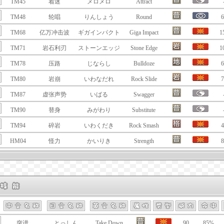
TM45
着迷
メロメロ
Attract
TM48
轮唱
りんしょう
Round
6
TM68
亿万冲击波
ギガインパクト
Giga Impact
1
TM71
岩石利刃
ストーンエッジ
Stone Edge
1
TM78
压路
じならし
Bulldoze
6
TM80
岩崩
いわなだれ
Rock Slide
7
TM87
虚张声势
いばる
Swagger
TM90
替身
みがわり
Substitute
TM94
碎岩
いわくだき
Rock Smash
4
HM04
怪力
かいりき
Strength
8
突进
とっしん
Take Down
90
85%