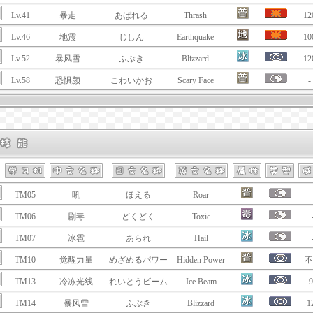
Lv.41
暴走
あばれる
Thrash
12
Lv.46
地震
じしん
Earthquake
10
Lv.52
暴风雪
ふぶき
Blizzard
12
Lv.58
恐惧颜
こわいかお
Scary Face
-
TM05
吼
ほえる
Roar
TM06
剧毒
どくどく
Toxic
TM07
冰雹
あられ
Hail
TM10
觉醒力量
めざめるパワー
Hidden Power
不
TM13
冷冻光线
れいとうビーム
Ice Beam
9
TM14
暴风雪
ふぶき
Blizzard
1