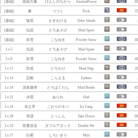
[基础]
原始力量
げんしのちから
AncientPower
6
[基础]
啄
つつく
Peck
3
[基础]
嗅觉
かぎわける
Odor Sleuth
-
[基础]
玩泥
どろあそび
Mud Sport
-
[基础]
吹雪
こなゆき
Powder Snow
4
Lv.5
玩泥
どろあそび
Mud Sport
-
Lv.8
吹雪
こなゆき
Powder Snow
4
Lv.11
扔泥
どろかけ
Mud-Slap
2
Lv.14
忍耐
こらえる
Endure
-
Lv.18
泥浆爆弹
どろばくだん
Mud Bomb
6
Lv.21
冰雹
あられ
Hail
-
Lv.24
冰之牙
こおりのキバ
Ice Fang
6
Lv.28
突进
とっしん
Take Down
9
Lv.33
双重攻击
ダブルアタック
Double Hit
3
Lv.37
白雾
しろいきり
Mist
-