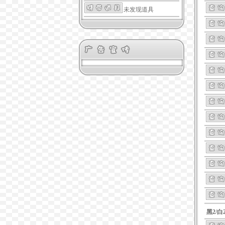
未发现道具
黑2/白