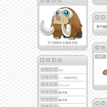
双子信
官方插图由 杉森建 绘制
分支1
473
--- / 260(B2W2)
マンムー
象牙猪
象牙猪