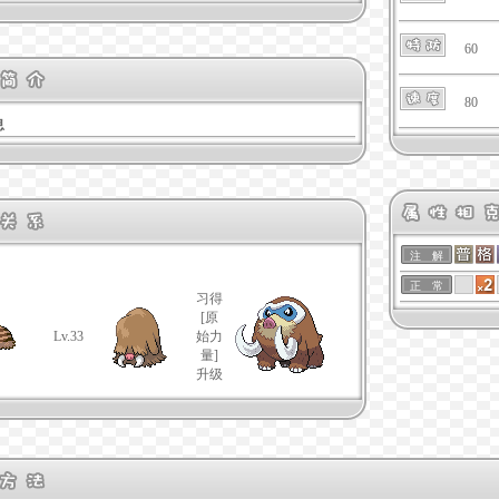
60
80
息
注 解
正 常
习得
[原
Lv.33
始力
量]
升级