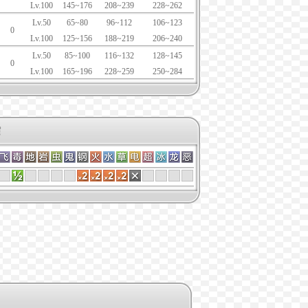
Lv.100
145~176
208~239
228~262
Lv.50
65~80
96~112
106~123
0
Lv.100
125~156
188~219
206~240
Lv.50
85~100
116~132
128~145
0
Lv.100
165~196
228~259
250~284