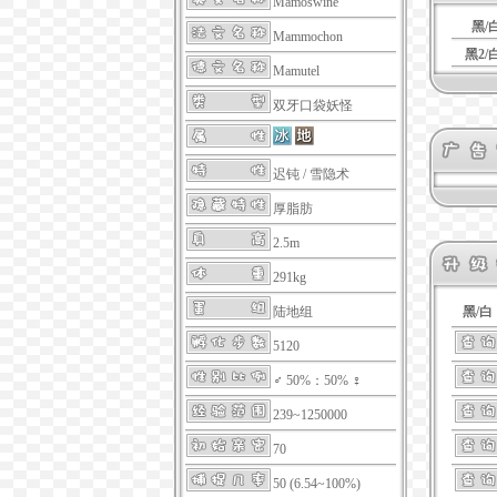
Mamoswine
黑/
Mammochon
黑2/
Mamutel
双牙口袋妖怪
迟钝
/
雪隐术
厚脂肪
2.5m
291kg
陆地组
黑/白
5120
♂ 50%：50% ♀
239~1250000
70
50 (6.54~100%)