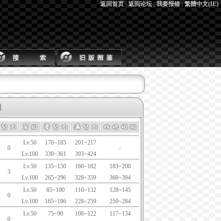
返回首页
|
返回论坛
|
我要报错
|
繁體中文(IE)
Lv.50
170~185
201~217
0
-
Lv.100
330~361
393~424
Lv.50
135~150
166~182
183~200
3
Lv.100
265~296
328~359
360~394
Lv.50
85~100
116~132
128~145
0
Lv.100
165~196
228~259
250~284
Lv.50
75~90
106~122
117~134
0