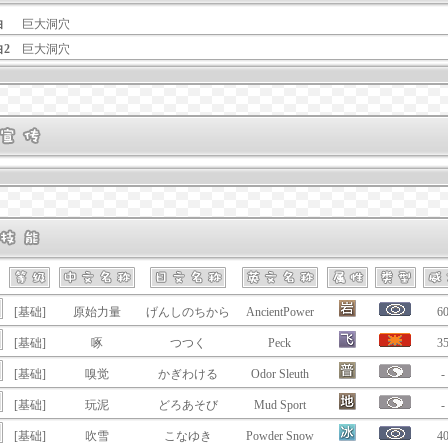
白
巨大洞穴
白2
巨大洞穴
[基础]
原始力量
げんしのちから
AncientPower
6
[基础]
啄
つつく
Peck
3
[基础]
嗅觉
かぎわける
Odor Sleuth
-
[基础]
玩泥
どろあそび
Mud Sport
-
[基础]
吹雪
こなゆき
Powder Snow
4