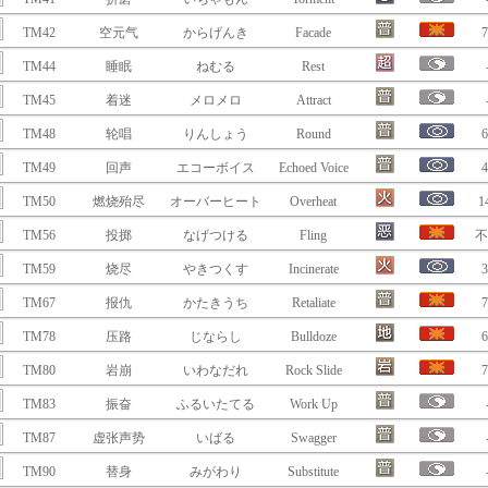
TM42
空元气
からげんき
Facade
7
TM44
睡眠
ねむる
Rest
TM45
着迷
メロメロ
Attract
TM48
轮唱
りんしょう
Round
6
TM49
回声
エコーボイス
Echoed Voice
4
TM50
燃烧殆尽
オーバーヒート
Overheat
1
TM56
投掷
なげつける
Fling
不
TM59
烧尽
やきつくす
Incinerate
3
TM67
报仇
かたきうち
Retaliate
7
TM78
压路
じならし
Bulldoze
6
TM80
岩崩
いわなだれ
Rock Slide
7
TM83
振奋
ふるいたてる
Work Up
TM87
虚张声势
いばる
Swagger
TM90
替身
みがわり
Substitute