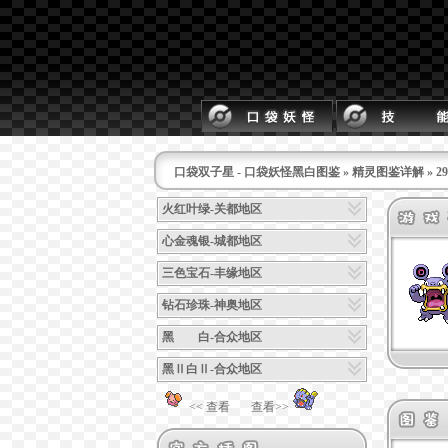
口袋双子星 - 口袋妖怪黑白图鉴
»
精灵图鉴详解
» 
火红叶绿-关都地区
心金魂银-城都地区
三色宝石-丰缘地区
钻石珍珠-神奥地区
黑 白-合众地区
黑Ⅱ白Ⅱ-合众地区
<< 查看
查看>>