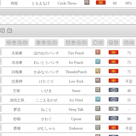
仰投
ともえなげ
Circle Throw
60
90%
火焰拳
ほのおのパンチ
Fire Punch
75
冷冻拳
れいとうパンチ
Ice Punch
75
闪电拳
かみなりパンチ
ThunderPunch
75
过肩摔
けたぐり
Low Kick
不定
打鼾
いびき
Snore
40
冻结之风
こごえるかぜ
Icy Wind
55
梦话
ねごと
Sleep Talk
-
吵闹
さわぐ
Uproar
90
莽撞
がむしゃら
Endeavor
不定