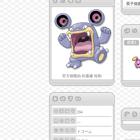
双子信
分支1
官方插图由 杉森建 绘制
294
---
ドゴーム