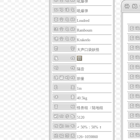
吼爆弹
吼爆弹
Loudred
Ramboum
Krakeelo
大声口袋妖怪
隔音
胆量
1m
40.5kg
怪兽组 / 陆地组
5120
♂ 50%：50% ♀
126~1059860