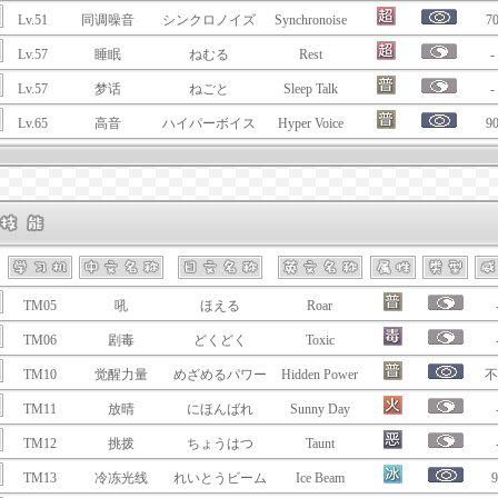
Lv.51
同调噪音
シンクロノイズ
Synchronoise
7
Lv.57
睡眠
ねむる
Rest
-
Lv.57
梦话
ねごと
Sleep Talk
-
Lv.65
高音
ハイパーボイス
Hyper Voice
9
TM05
吼
ほえる
Roar
TM06
剧毒
どくどく
Toxic
TM10
觉醒力量
めざめるパワー
Hidden Power
不
TM11
放晴
にほんばれ
Sunny Day
TM12
挑拨
ちょうはつ
Taunt
TM13
冷冻光线
れいとうビーム
Ice Beam
9