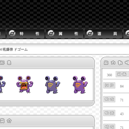
294 吼爆弹 ドゴーム
360
84
71
43
71