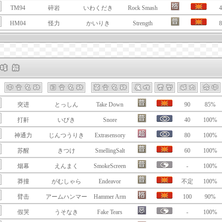
TM94
碎岩
いわくだき
Rock Smash
4
HM04
怪力
かいりき
Strength
8
突进
とっしん
Take Down
90
85%
打鼾
いびき
Snore
40
100%
神通力
じんつうりき
Extrasensory
80
100%
苏醒
きつけ
SmellingSalt
60
100%
烟幕
えんまく
SmokeScreen
-
100%
莽撞
がむしゃら
Endeavor
不定
100%
臂击
アームハンマー
Hammer Arm
100
90%
假哭
うそなき
Fake Tears
-
100%