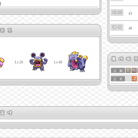
息
43
48
Lv.20
Lv.40
注 解
正 常