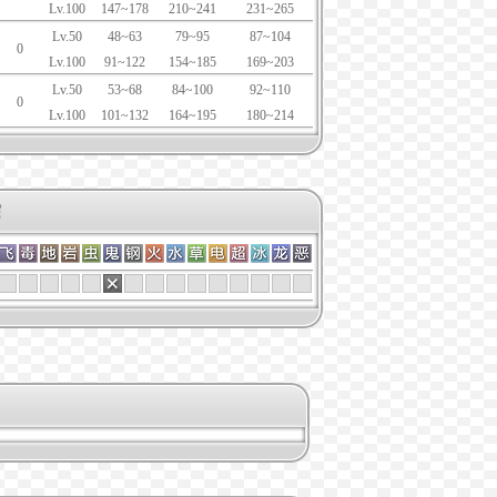
Lv.100
147~178
210~241
231~265
Lv.50
48~63
79~95
87~104
0
Lv.100
91~122
154~185
169~203
Lv.50
53~68
84~100
92~110
0
Lv.100
101~132
164~195
180~214