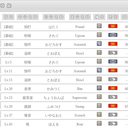
[基础]
拍打
はたく
Pound
4
[基础]
吵闹
さわぐ
Uproar
9
[基础]
惊吓
おどろかす
Astonish
3
[基础]
远吠
とおぼえ
Howl
-
Lv.5
吵闹
さわぐ
Uproar
9
Lv.11
惊吓
おどろかす
Astonish
3
Lv.15
远吠
とおぼえ
Howl
-
Lv.20
齿突
かみつく
Bite
6
Lv.23
超音波
ちょうおんぱ
Supersonic
-
Lv.29
践踏
ふみつけ
Stomp
6
Lv.37
噪音
いやなおと
Screech
-
Lv.43
吼
ほえる
Roar
-