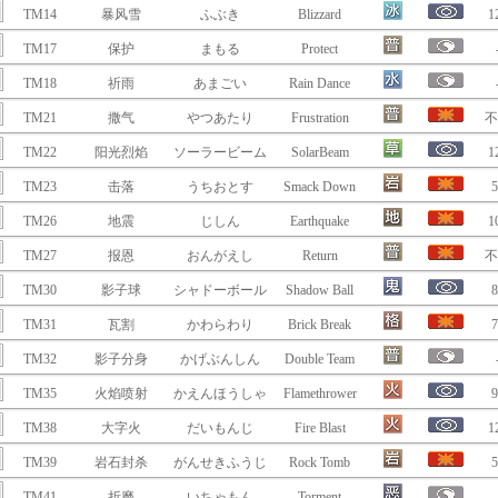
TM14
暴风雪
ふぶき
Blizzard
1
TM17
保护
まもる
Protect
TM18
祈雨
あまごい
Rain Dance
TM21
撒气
やつあたり
Frustration
不
TM22
阳光烈焰
ソーラービーム
SolarBeam
1
TM23
击落
うちおとす
Smack Down
5
TM26
地震
じしん
Earthquake
1
TM27
报恩
おんがえし
Return
不
TM30
影子球
シャドーボール
Shadow Ball
8
TM31
瓦割
かわらわり
Brick Break
7
TM32
影子分身
かげぶんしん
Double Team
TM35
火焰喷射
かえんほうしゃ
Flamethrower
9
TM38
大字火
だいもんじ
Fire Blast
1
TM39
岩石封杀
がんせきふうじ
Rock Tomb
5
TM41
折磨
いちゃもん
Torment