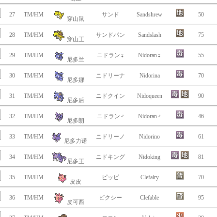
27
TM/HM
サンド
Sandshrew
50
穿山鼠
28
TM/HM
サンドパン
Sandslash
75
穿山王
29
TM/HM
ニドラン♀
Nidoran♀
55
尼多兰
30
TM/HM
ニドリーナ
Nidorina
70
尼多娜
31
TM/HM
ニドクイン
Nidoqueen
90
尼多后
32
TM/HM
ニドラン♂
Nidoran♂
46
尼多朗
33
TM/HM
ニドリーノ
Nidorino
61
尼多力诺
34
TM/HM
ニドキング
Nidoking
81
尼多王
35
TM/HM
ピッピ
Clefairy
70
皮皮
36
TM/HM
ピクシー
Clefable
95
皮可西