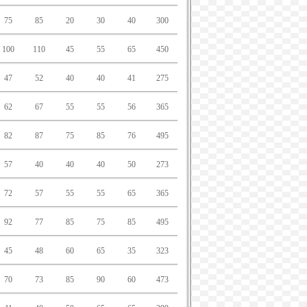
75
85
20
30
40
300
100
110
45
55
65
450
47
52
40
40
41
275
62
67
55
55
56
365
82
87
75
85
76
495
57
40
40
40
50
273
72
57
55
55
65
365
92
77
85
75
85
495
45
48
60
65
35
323
70
73
85
90
60
473