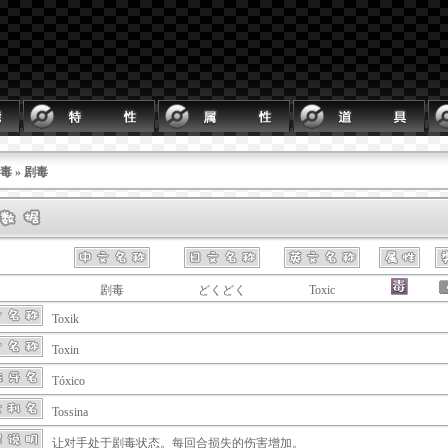
毒
» 剧毒
剧毒
どくどく
Toxic
Toxik
Toxin
Tóxico
Tossina
让对手处于剧毒状态。每回合损失的伤害增加。