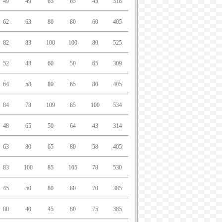
49
49
65
65
45
318
62
63
80
80
60
405
82
83
100
100
80
525
52
43
60
50
65
309
64
58
80
65
80
405
84
78
109
85
100
534
48
65
50
64
43
314
63
80
65
80
58
405
83
100
85
105
78
530
45
50
80
80
70
385
80
40
45
80
75
385