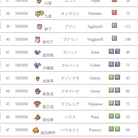
37
TM/HM
ロコン
Vulpix
38
六尾
38
TM/HM
キュウコン
Ninetales
73
九尾
39
TM/HM
プリン
Jigglypuff
115
胖丁
40
TM/HM
プクリン
Wigglytuff
140
胖可丁
41
TM/HM
ズバット
Zubat
40
超音蝠
42
TM/HM
ゴルバット
Golbat
75
大嘴蝠
43
TM/HM
ナゾノクサ
Oddish
45
走路草
44
TM/HM
クサイハナ
Gloom
60
臭臭花
45
TM/HM
ラフレシア
Vileplume
75
霸王花
46
TM/HM
パラス
Paras
35
派拉斯
47
TM/HM
パラセクト
Parasect
60
派拉斯特