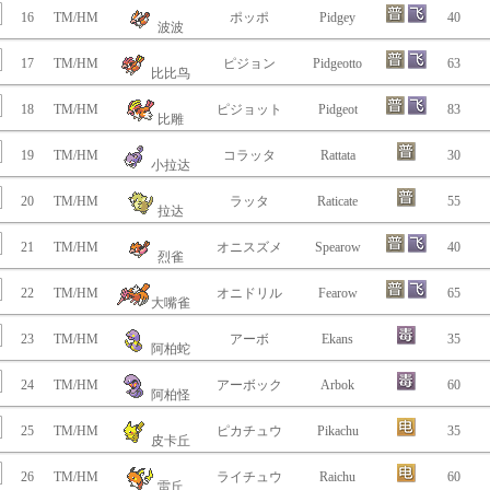
16
TM/HM
ポッポ
Pidgey
40
波波
17
TM/HM
ピジョン
Pidgeotto
63
比比鸟
18
TM/HM
ピジョット
Pidgeot
83
比雕
19
TM/HM
コラッタ
Rattata
30
小拉达
20
TM/HM
ラッタ
Raticate
55
拉达
21
TM/HM
オニスズメ
Spearow
40
烈雀
22
TM/HM
オニドリル
Fearow
65
大嘴雀
23
TM/HM
アーボ
Ekans
35
阿柏蛇
24
TM/HM
アーボック
Arbok
60
阿柏怪
25
TM/HM
ピカチュウ
Pikachu
35
皮卡丘
26
TM/HM
ライチュウ
Raichu
60
雷丘