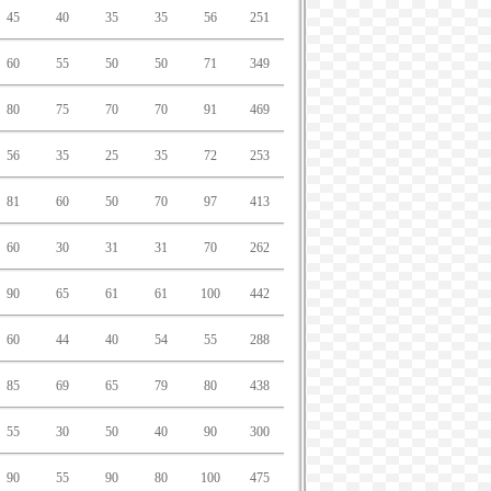
45
40
35
35
56
251
60
55
50
50
71
349
80
75
70
70
91
469
56
35
25
35
72
253
81
60
50
70
97
413
60
30
31
31
70
262
90
65
61
61
100
442
60
44
40
54
55
288
85
69
65
79
80
438
55
30
50
40
90
300
90
55
90
80
100
475