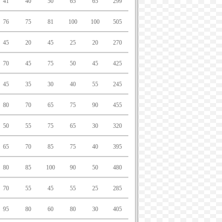
41
40
50
65
65
299
76
75
81
100
100
505
45
20
45
25
20
270
70
45
75
50
45
425
45
35
30
40
55
245
80
70
65
75
90
455
50
55
75
65
30
320
65
70
85
75
40
395
80
85
100
90
50
480
70
55
45
55
25
285
95
80
60
80
30
405