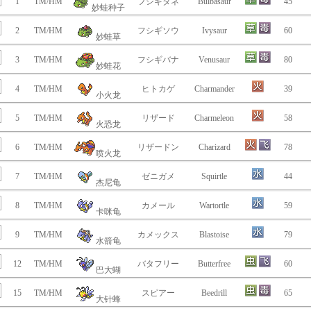
1
TM/HM
フシギダネ
Bulbasaur
45
妙蛙种子
2
TM/HM
フシギソウ
Ivysaur
60
妙蛙草
3
TM/HM
フシギバナ
Venusaur
80
妙蛙花
4
TM/HM
ヒトカゲ
Charmander
39
小火龙
5
TM/HM
リザード
Charmeleon
58
火恐龙
6
TM/HM
リザードン
Charizard
78
喷火龙
7
TM/HM
ゼニガメ
Squirtle
44
杰尼龟
8
TM/HM
カメール
Wartortle
59
卡咪龟
9
TM/HM
カメックス
Blastoise
79
水箭龟
12
TM/HM
バタフリー
Butterfree
60
巴大蝴
15
TM/HM
スピアー
Beedrill
65
大针蜂