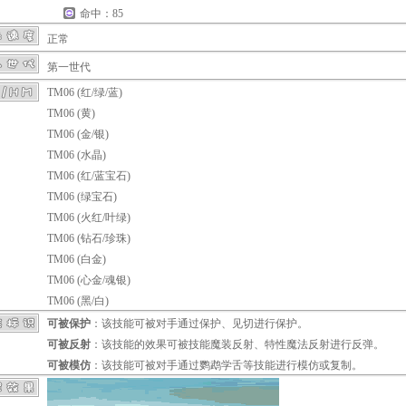
命中：85
正常
第一世代
TM06 (红/绿/蓝)
TM06 (黄)
TM06 (金/银)
TM06 (水晶)
TM06 (红/蓝宝石)
TM06 (绿宝石)
TM06 (火红/叶绿)
TM06 (钻石/珍珠)
TM06 (白金)
TM06 (心金/魂银)
TM06 (黑/白)
可被保护
：该技能可被对手通过
保护
、
见切
进行保护。
可被反射
：该技能的效果可被技能
魔装反射
、特性
魔法反射
进行反弹。
可被模仿
：该技能可被对手通过
鹦鹉学舌
等技能进行模仿或复制。