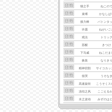
猫之手
ねこの
束缚
かなしば
接力棒
バトンタ
许愿
ねがいご
戏法
トリッ
苏醒
きつけ
下马威
ねこだま
换装
なりき
精神切割
サイコカッ
假哭
うそな
高速旋转
こうそくス
冻结之风
こごえる
水之波动
みずのは