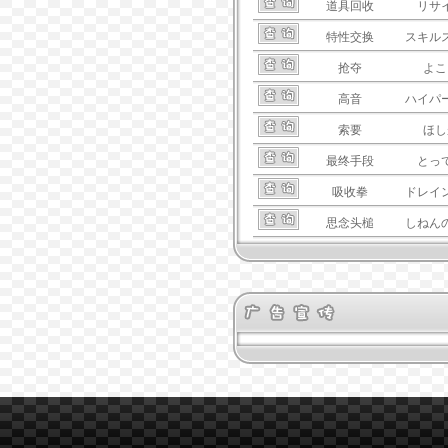
道具回收
リサ
特性交换
スキル
抢夺
よこ
高音
ハイパ
索要
ほし
最终手段
とっ
吸收拳
ドレイ
思念头槌
しねん