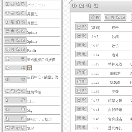
パッチール
晃晃斑
晃晃斑
[基础]
撞击
Spinda
Lv.5
吵闹
Spinda
Lv.10
效仿
Pandir
Lv.14
暗算
斑点熊猫口袋妖怪
Lv.19
精神光线
Lv.23
催眠术
自我中心
/
蹒跚步伐
Lv.28
飘飘拳
Lv.32
突袭
性情乖僻
Lv.37
眩晕之舞
1.1m
Lv.41
自我暗示
5kg
Lv.46
舍身撞击
陆地组 / 人型组
Lv.50
垂死挣扎
3840