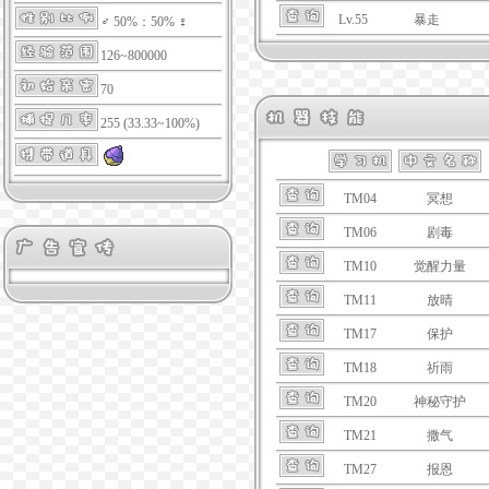
Lv.55
暴走
♂ 50%：50% ♀
126~800000
70
255 (33.33~100%)
TM04
冥想
TM06
剧毒
TM10
觉醒力量
TM11
放晴
TM17
保护
TM18
祈雨
TM20
神秘守护
TM21
撒气
TM27
报恩