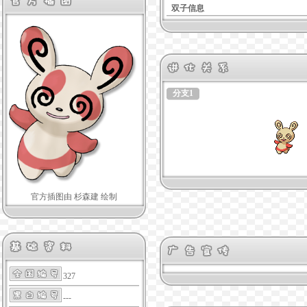
双子信息
分支1
官方插图由 杉森建 绘制
327
---