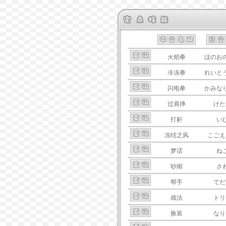
火焰拳
ほのお
冷冻拳
れいと
闪电拳
かみな
过肩摔
けた
打鼾
い
冻结之风
こごえ
梦话
ね
吵闹
さ
帮手
てだ
戏法
トリ
换装
なり