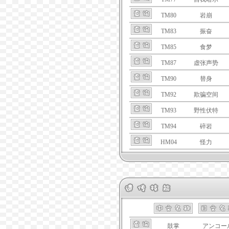
TM80
岩崩
TM83
振奋
TM85
食梦
TM87
虚张声势
TM90
替身
TM92
欺骗空间
TM93
野性伏特
TM94
碎岩
HM04
怪力
鼓掌
アンコー