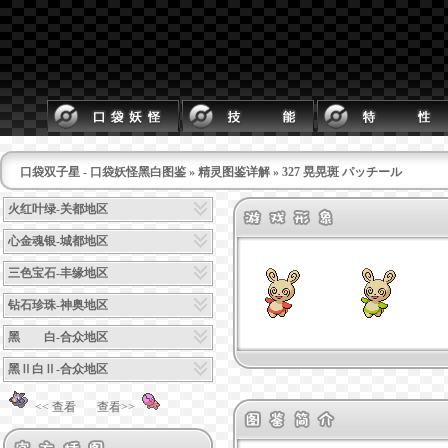
口袋双子星 - 口袋妖怪黑白图鉴
»
精灵图鉴详解
» 327 晃晃斑 パッチール
火红叶绿-关都地区
心金魂银-城都地区
三色宝石-丰缘地区
钻石珍珠-神奥地区
黑 白-合众地区
黑Ⅱ白Ⅱ-合众地区
<< 查看
查看>>