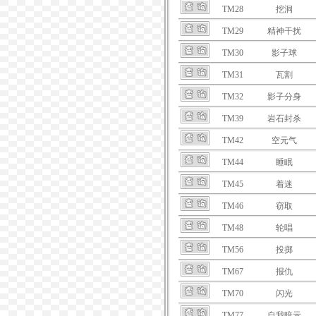
TM28
挖洞
TM29
精神干扰
TM30
影子球
TM31
瓦割
TM32
影子分身
TM39
岩石封杀
TM42
空元气
TM44
睡眠
TM45
着迷
TM46
窃取
TM48
轮唱
TM56
投掷
TM67
报仇
TM70
闪光
TM77
自我暗示