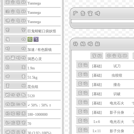
Yanmega
Yanmega
Yanmega
巨鬼蜻蜓口袋妖怪
加速
/
有色眼镜
洞悉心灵
[基础]
试刀
1.9m
[基础]
虫咬咬
51.5kg
[基础]
撞击
昆虫组
[基础]
识破
5120
[基础]
电光石火
♂ 50%：50% ♀
[基础]
影子分身
180~1000000
Lv.6
电光石火
70
Lv.11
影子分身
30 (3.92~100%)