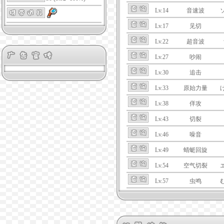
Lv.14
音速波
Lv.17
见切
Lv.22
超音波
Lv.27
吵闹
Lv.30
追击
Lv.33
原始力量
Lv.38
佯攻
Lv.43
切裂
Lv.46
噪音
Lv.49
蜻蜓回旋
Lv.54
空气切裂
Lv.57
虫鸣