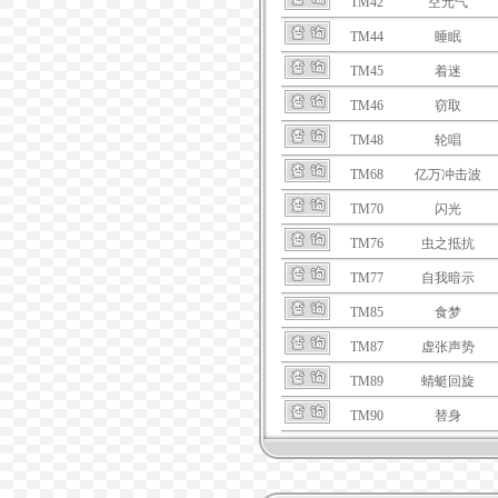
TM42
空元气
TM44
睡眠
TM45
着迷
TM46
窃取
TM48
轮唱
TM68
亿万冲击波
TM70
闪光
TM76
虫之抵抗
TM77
自我暗示
TM85
食梦
TM87
虚张声势
TM89
蜻蜓回旋
TM90
替身