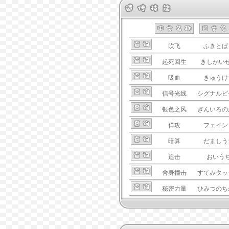
吹飞
ふきとば
起死回生
きしかい
吸血
きゅうけ
信号光线
シグナルビ
银色之风
ぎんいろの
佯攻
フェイン
暗算
だましう
追击
おいう
舍身撞击
すてみタッ
秘密力量
ひみつのち