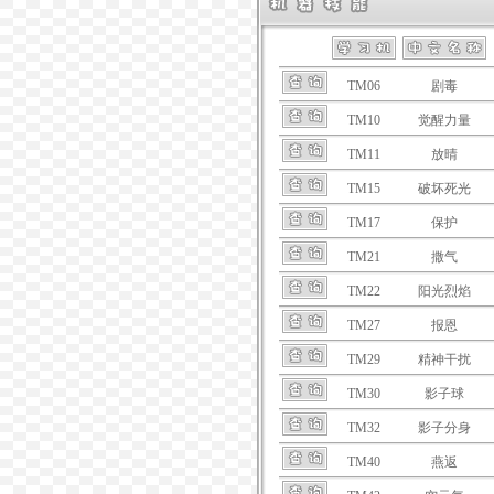
TM06
剧毒
TM10
觉醒力量
TM11
放晴
TM15
破坏死光
TM17
保护
TM21
撒气
TM22
阳光烈焰
TM27
报恩
TM29
精神干扰
TM30
影子球
TM32
影子分身
TM40
燕返