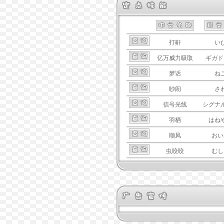
打鼾
い
亿万威力吸取
ギガド
梦话
ね
吵闹
さ
信号光线
シグナ
羽栖
はね
顺风
おい
虫咬咬
むし