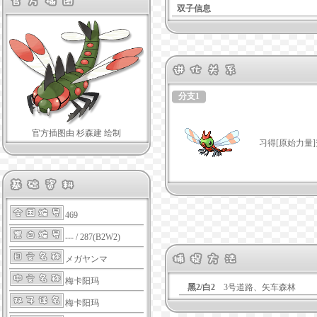
双子信息
分支1
官方插图由 杉森建 绘制
习得[原始力量
469
--- / 287(B2W2)
メガヤンマ
梅卡阳玛
黑2/白2
3号道路、矢车森林
梅卡阳玛