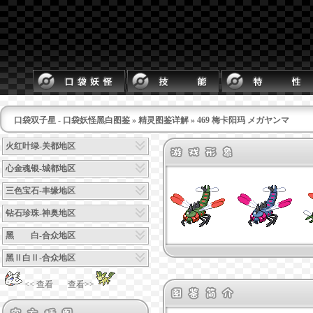
口袋双子星 - 口袋妖怪黑白图鉴
»
精灵图鉴详解
» 469 梅卡阳玛 メガヤンマ
火红叶绿-关都地区
心金魂银-城都地区
三色宝石-丰缘地区
钻石珍珠-神奥地区
黑 白-合众地区
黑Ⅱ白Ⅱ-合众地区
<< 查看
查看>>