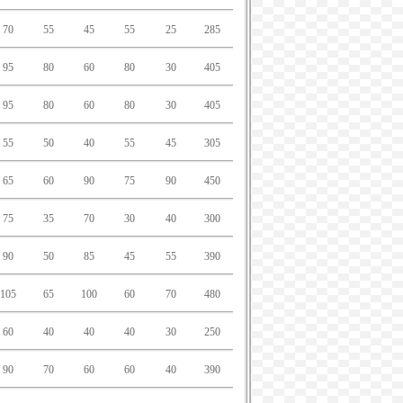
70
55
45
55
25
285
95
80
60
80
30
405
95
80
60
80
30
405
55
50
40
55
45
305
65
60
90
75
90
450
75
35
70
30
40
300
90
50
85
45
55
390
105
65
100
60
70
480
60
40
40
40
30
250
90
70
60
60
40
390