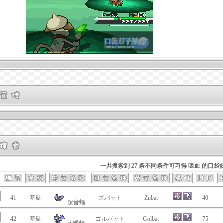
一共搜索到 27 条不同条件可习得 吸血 的口袋
41
基础
ズバット
Zubat
40
超音蝠
42
基础
ゴルバット
Golbat
75