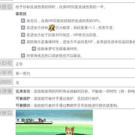
给予目标造成伤害的同时，自身HP回复造成伤害的一半。
吸取技
攻击后，自身HP回复此技能所造成伤害的50%。
若进攻方持有
巨大根茎
，则回复量×1.3，伤害不变。
若进攻方处于
回复封印
状态，HP将无法回复。
若防御方是
毒液
特性，进攻方不会回复HP，反而损失原本应该回复
技能
食梦
可无视
毒液
特性。
对
替身
状态的口袋妖怪也可以吸血。
正常
第一世代
无
近身攻击
：该技能使用的同时将会接触到目标。可触发一些特性（例：
静电
可被保护
：该技能可被对手通过
保护
、
见切
进行保护。
可被模仿
：该技能可被对手通过
鹦鹉学舌
等技能进行模仿或复制。