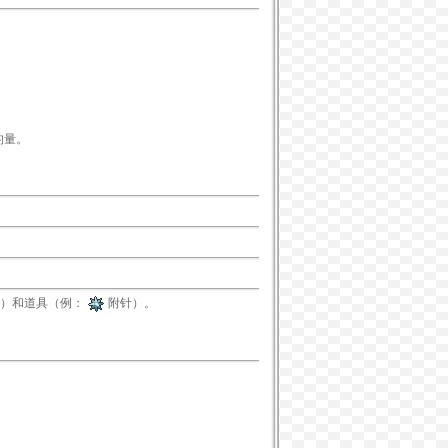
的量。
）和道具（例：
附针
）。