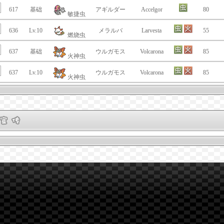
617
基础
アギルダー
Accelgor
80
敏捷虫
636
Lv.10
メラルバ
Larvesta
55
燃烧虫
637
基础
ウルガモス
Volcarona
85
火神虫
637
Lv.10
ウルガモス
Volcarona
85
火神虫