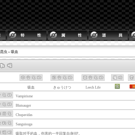
昆虫
» 吸血
吸血
きゅうけつ
Leech Life
Vampirisme
Blutsauger
Chupavidas
Sanguisuga
吸取对手的血，伤害的一半回复自身HP。