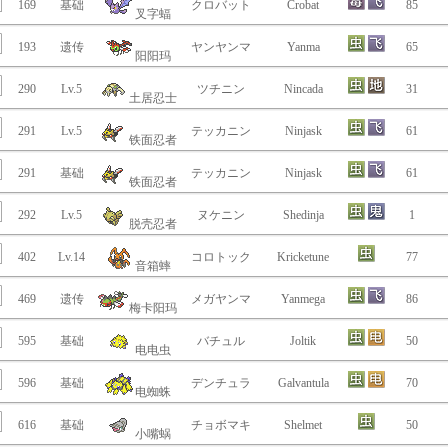
169
基础
クロバット
Crobat
85
叉字蝠
193
遗传
ヤンヤンマ
Yanma
65
阳阳玛
290
Lv.5
ツチニン
Nincada
31
土居忍士
291
Lv.5
テッカニン
Ninjask
61
铁面忍者
291
基础
テッカニン
Ninjask
61
铁面忍者
292
Lv.5
ヌケニン
Shedinja
1
脱壳忍者
402
Lv.14
コロトック
Kricketune
77
音箱蟀
469
遗传
メガヤンマ
Yanmega
86
梅卡阳玛
595
基础
バチュル
Joltik
50
电电虫
596
基础
デンチュラ
Galvantula
70
电蜘蛛
616
基础
チョボマキ
Shelmet
50
小嘴蜗