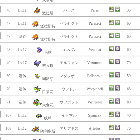
大嘴蝠
46
Lv.11
パラス
Paras
35
派拉斯
47
Lv.11
パラセクト
Parasect
60
派拉斯特
47
基础
パラセクト
Parasect
60
派拉斯特
48
Lv.17
コンパン
Venonat
60
毛球
49
Lv.17
モルフォン
Venomoth
70
末入蛾
69
遗传
マダツボミ
Bellsprout
50
喇叭芽
70
遗传
ウツドン
Weepinbell
65
口呆花
71
遗传
ウツボット
Victreebel
80
大食花
167
Lv.12
イトマル
Spinarak
40
线球
168
Lv.12
アリアドス
Ariados
70
阿利多斯