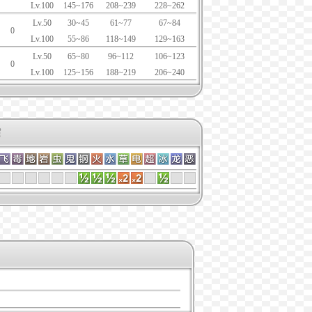
Lv.100
145~176
208~239
228~262
Lv.50
30~45
61~77
67~84
0
Lv.100
55~86
118~149
129~163
Lv.50
65~80
96~112
106~123
0
Lv.100
125~156
188~219
206~240