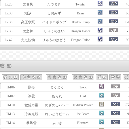
Lv.26
龙卷风
たつまき
Twister
4
Lv.30
潮汐
しおみず
Brine
6
Lv.35
高压水泵
ハイドロポンプ
Hydro Pump
12
Lv.38
龙之舞
りゅうのまい
Dragon Dance
-
Lv.42
龙之波动
りゅうのはどう
Dragon Pulse
9
TM06
剧毒
どくどく
Toxic
TM07
冰雹
あられ
Hail
TM10
觉醒力量
めざめるパワー
Hidden Power
不
TM13
冷冻光线
れいとうビーム
Ice Beam
9
TM14
暴风雪
ふぶき
Blizzard
1