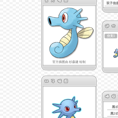
双子信
分支1
官方插图由 杉森建 绘制
黑/
黑2/