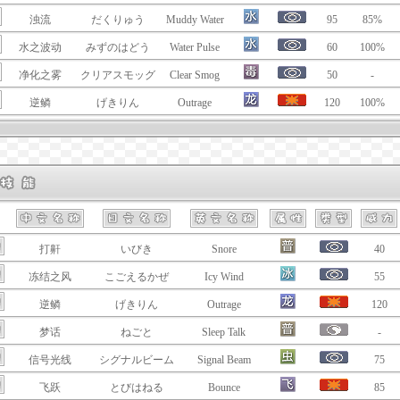
浊流
だくりゅう
Muddy Water
95
85%
水之波动
みずのはどう
Water Pulse
60
100%
净化之雾
クリアスモッグ
Clear Smog
50
-
逆鳞
げきりん
Outrage
120
100%
打鼾
いびき
Snore
40
冻结之风
こごえるかぜ
Icy Wind
55
逆鳞
げきりん
Outrage
120
梦话
ねごと
Sleep Talk
-
信号光线
シグナルビーム
Signal Beam
75
飞跃
とびはねる
Bounce
85