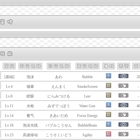
[基础]
泡沫
あわ
Bubble
2
Lv.4
烟幕
えんまく
SmokeScreen
-
Lv.8
瞪眼
にらみつける
Leer
-
Lv.11
水枪
みずでっぽう
Water Gun
4
Lv.14
蓄气
きあいだめ
Focus Energy
-
Lv.18
泡沫光线
バブルこうせん
BubbleBeam
6
Lv.23
高速移动
こうそくいどう
Agility
-