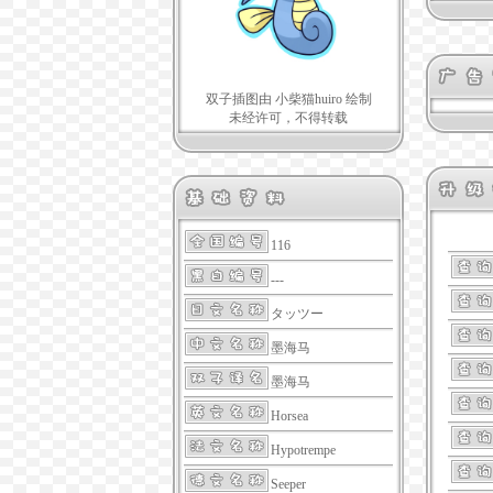
双子插图由 小柴猫huiro 绘制
未经许可，不得转载
116
---
タッツー
墨海马
墨海马
Horsea
Hypotrempe
Seeper