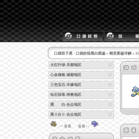
口袋双子星 - 口袋妖怪黑白图鉴
»
精灵图鉴详解
» 
火红叶绿-关都地区
心金魂银-城都地区
三色宝石-丰缘地区
钻石珍珠-神奥地区
黑 白-合众地区
黑Ⅱ白Ⅱ-合众地区
<< 查看
查看>>