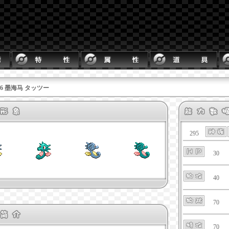
116 墨海马 タッツー
295
30
40
70
70