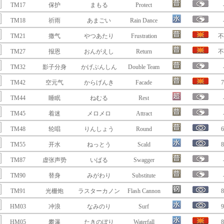
TM17
保护
まもる
Protect
TM18
祈雨
あまごい
Rain Dance
TM21
撒气
やつあたり
Frustration
不
TM27
报恩
おんがえし
Return
不
TM32
影子分身
かげぶんしん
Double Team
TM42
空元气
からげんき
Facade
7
TM44
睡眠
ねむる
Rest
TM45
着迷
メロメロ
Attract
TM48
轮唱
りんしょう
Round
6
TM55
开水
ねっとう
Scald
8
TM87
虚张声势
いばる
Swagger
TM90
替身
みがわり
Substitute
TM91
光栅炮
ラスターカノン
Flash Cannon
8
HM03
冲浪
なみのり
Surf
9
HM05
攀瀑
たきのぼり
Waterfall
8