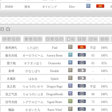
HM06
潜水
ダイビング
Dive
8
垂死挣扎
じたばた
Flail
不定
100%
极光光线
オーロラビーム
Aurora Beam
65
100%
墨汁炮
オクタンほう
Octazooka
65
85%
束缚
かなしばり
Disable
-
100%
水溅跃
はねる
Splash
-
-
龙之怒
りゅうのいかり
Dragon Rage
不定
100%
龙之气息
りゅうのいぶき
DragonBreath
60
100%
信号光线
シグナルビーム
Signal Beam
75
100%
镰鼬
かまいたち
Razor Wind
80
100%