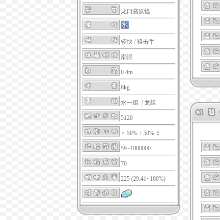
龙口袋妖怪
轻快
/
狙击手
潮湿
0.4m
8kg
水一组 / 龙组
5120
♂ 50%：50% ♀
59~1000000
70
225 (29.41~100%)