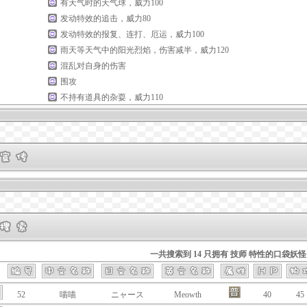
有天气时的
天气球
，威力100
发动特效的
追击
，威力80
发动特效的
报复
、
连打
、
厄运
，威力100
雨天等天气中的
阳光烈焰
，伤害减半，威力120
混乱对自身的伤害
围攻
不持有道具的
杂耍
，威力110
一共搜索到 14 只拥有 技师 特性的口袋妖怪
52
喵喵
ニャース
Meowth
40
45