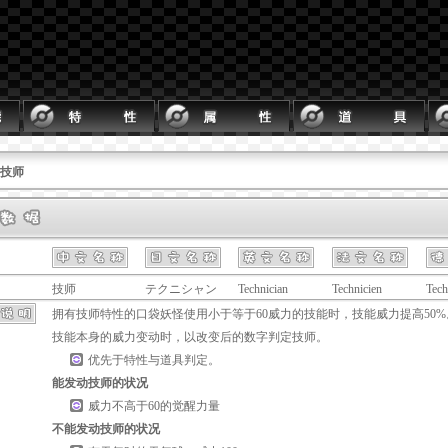
 技师
技师
テクニシャン
Technician
Technicien
Tech
拥有
技师
特性的口袋妖怪使用小于等于60威力的技能时，技能威力提高50%
技能本身的威力变动时，以改变后的数字判定
技师
。
优先于特性与道具判定。
能发动
技师
的状况
威力不高于60的
觉醒力量
不能发动
技师
的状况