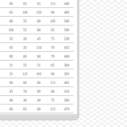
60
65
65
115
440
65
100
120
90
460
80
55
80
105
500
100
55
80
65
500
35
20
45
75
250
95
35
110
70
455
80
60
60
70
460
51
55
51
65
384
55
125
105
90
505
66
60
66
115
482
45
70
90
60
310
40
40
40
75
300
60
65
60
115
470