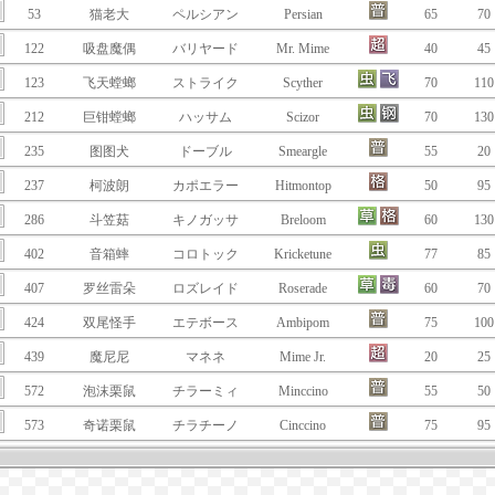
53
猫老大
ペルシアン
Persian
65
70
122
吸盘魔偶
バリヤード
Mr. Mime
40
45
123
飞天螳螂
ストライク
Scyther
70
110
212
巨钳螳螂
ハッサム
Scizor
70
130
235
图图犬
ドーブル
Smeargle
55
20
237
柯波朗
カポエラー
Hitmontop
50
95
286
斗笠菇
キノガッサ
Breloom
60
130
402
音箱蟀
コロトック
Kricketune
77
85
407
罗丝雷朵
ロズレイド
Roserade
60
70
424
双尾怪手
エテボース
Ambipom
75
100
439
魔尼尼
マネネ
Mime Jr.
20
25
572
泡沫栗鼠
チラーミィ
Minccino
55
50
573
奇诺栗鼠
チラチーノ
Cinccino
75
95