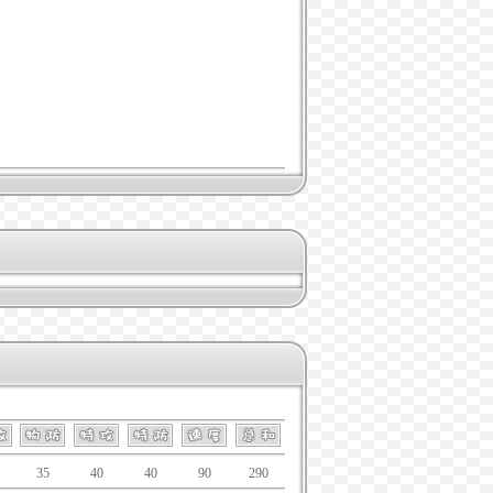
35
40
40
90
290