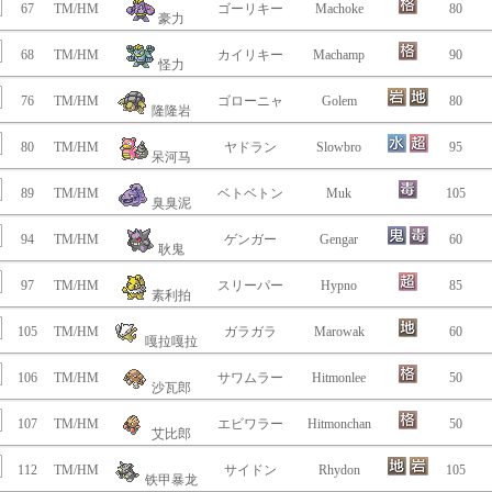
67
TM/HM
ゴーリキー
Machoke
80
豪力
68
TM/HM
カイリキー
Machamp
90
怪力
76
TM/HM
ゴローニャ
Golem
80
隆隆岩
80
TM/HM
ヤドラン
Slowbro
95
呆河马
89
TM/HM
ベトベトン
Muk
105
臭臭泥
94
TM/HM
ゲンガー
Gengar
60
耿鬼
97
TM/HM
スリーパー
Hypno
85
素利拍
105
TM/HM
ガラガラ
Marowak
60
嘎拉嘎拉
106
TM/HM
サワムラー
Hitmonlee
50
沙瓦郎
107
TM/HM
エビワラー
Hitmonchan
50
艾比郎
112
TM/HM
サイドン
Rhydon
105
铁甲暴龙