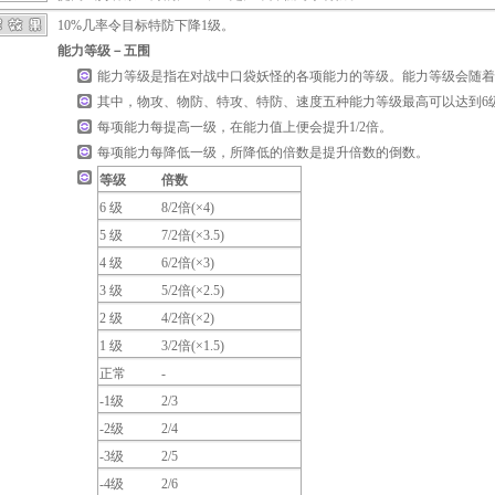
10%几率令目标特防下降1级。
能力等级－五围
能力等级是指在对战中口袋妖怪的各项能力的等级。能力等级会随着
其中，物攻、物防、特攻、特防、速度五种能力等级最高可以达到6级
每项能力每提高一级，在能力值上便会提升1/2倍。
每项能力每降低一级，所降低的倍数是提升倍数的倒数。
等级
倍数
6 级
8/2倍(×4)
5 级
7/2倍(×3.5)
4 级
6/2倍(×3)
3 级
5/2倍(×2.5)
2 级
4/2倍(×2)
1 级
3/2倍(×1.5)
正常
-
-1级
2/3
-2级
2/4
-3级
2/5
-4级
2/6