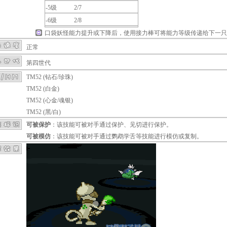
-5级
2/7
-6级
2/8
口袋妖怪能力提升或下降后，使用
接力棒
可将能力等级传递给下一只
正常
第四世代
TM52 (钻石/珍珠)
TM52 (白金)
TM52 (心金/魂银)
TM52 (黑/白)
可被保护
：该技能可被对手通过
保护
、
见切
进行保护。
可被模仿
：该技能可被对手通过
鹦鹉学舌
等技能进行模仿或复制。