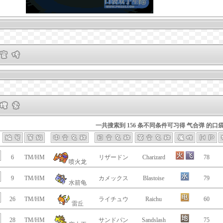
一共搜索到 156 条不同条件可习得 气合弹 的口
6
TM/HM
リザードン
Charizard
78
喷火龙
9
TM/HM
カメックス
Blastoise
79
水箭龟
26
TM/HM
ライチュウ
Raichu
60
雷丘
28
TM/HM
サンドパン
Sandslash
75