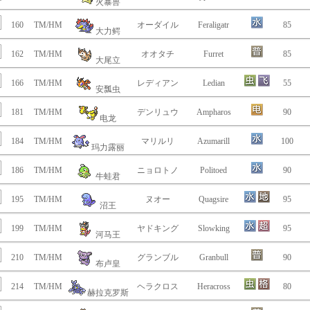
火暴兽
160
TM/HM
オーダイル
Feraligatr
85
大力鳄
162
TM/HM
オオタチ
Furret
85
大尾立
166
TM/HM
レディアン
Ledian
55
安瓢虫
181
TM/HM
デンリュウ
Ampharos
90
电龙
184
TM/HM
マリルリ
Azumarill
100
玛力露丽
186
TM/HM
ニョロトノ
Politoed
90
牛蛙君
195
TM/HM
ヌオー
Quagsire
95
沼王
199
TM/HM
ヤドキング
Slowking
95
河马王
210
TM/HM
グランブル
Granbull
90
布卢皇
214
TM/HM
ヘラクロス
Heracross
80
赫拉克罗斯