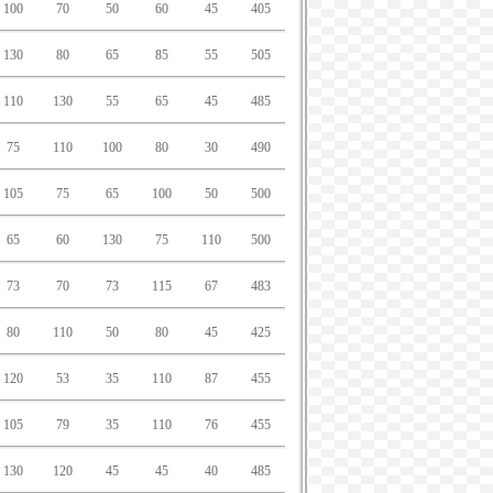
100
70
50
60
45
405
130
80
65
85
55
505
110
130
55
65
45
485
75
110
100
80
30
490
105
75
65
100
50
500
65
60
130
75
110
500
73
70
73
115
67
483
80
110
50
80
45
425
120
53
35
110
87
455
105
79
35
110
76
455
130
120
45
45
40
485