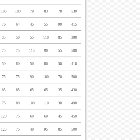
105
100
79
83
78
530
76
64
45
55
90
415
35
50
55
110
85
390
75
75
115
90
55
500
50
80
50
80
50
410
75
75
90
100
70
500
85
85
65
65
35
430
75
80
100
110
30
490
120
75
60
60
45
450
125
75
40
95
85
500