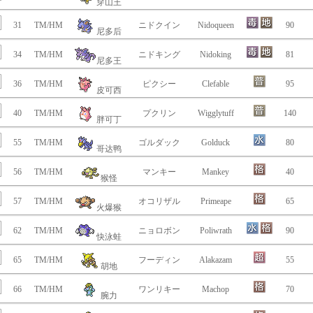
穿山王
31
TM/HM
ニドクイン
Nidoqueen
90
尼多后
34
TM/HM
ニドキング
Nidoking
81
尼多王
36
TM/HM
ピクシー
Clefable
95
皮可西
40
TM/HM
プクリン
Wigglytuff
140
胖可丁
55
TM/HM
ゴルダック
Golduck
80
哥达鸭
56
TM/HM
マンキー
Mankey
40
猴怪
57
TM/HM
オコリザル
Primeape
65
火爆猴
62
TM/HM
ニョロボン
Poliwrath
90
快泳蛙
65
TM/HM
フーディン
Alakazam
55
胡地
66
TM/HM
ワンリキー
Machop
70
腕力