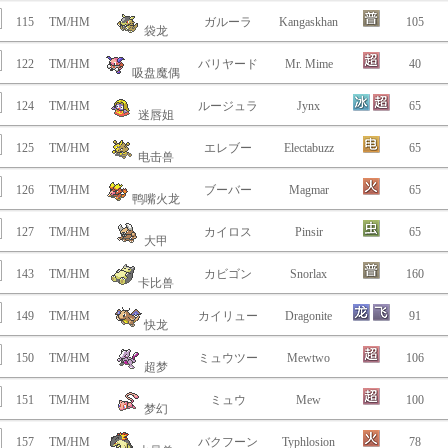
115
TM/HM
ガルーラ
Kangaskhan
105
袋龙
122
TM/HM
バリヤード
Mr. Mime
40
吸盘魔偶
124
TM/HM
ルージュラ
Jynx
65
迷唇姐
125
TM/HM
エレブー
Electabuzz
65
电击兽
126
TM/HM
ブーバー
Magmar
65
鸭嘴火龙
127
TM/HM
カイロス
Pinsir
65
大甲
143
TM/HM
カビゴン
Snorlax
160
卡比兽
149
TM/HM
カイリュー
Dragonite
91
快龙
150
TM/HM
ミュウツー
Mewtwo
106
超梦
151
TM/HM
ミュウ
Mew
100
梦幻
157
TM/HM
バクフーン
Typhlosion
78