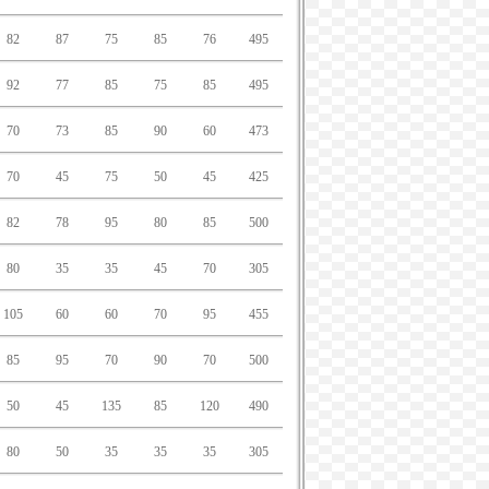
82
87
75
85
76
495
92
77
85
75
85
495
70
73
85
90
60
473
70
45
75
50
45
425
82
78
95
80
85
500
80
35
35
45
70
305
105
60
60
70
95
455
85
95
70
90
70
500
50
45
135
85
120
490
80
50
35
35
35
305