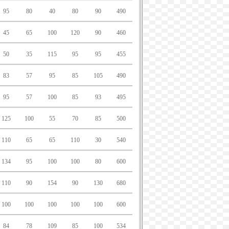
95
80
40
80
90
490
45
65
100
120
90
460
50
35
115
95
95
455
83
57
95
85
105
490
95
57
100
85
93
495
125
100
55
70
85
500
110
65
65
110
30
540
134
95
100
100
80
600
110
90
154
90
130
680
100
100
100
100
100
600
84
78
109
85
100
534