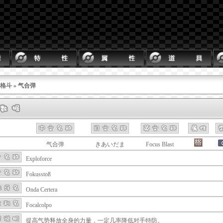
格斗
» 气合弹
气合弹
きあいだま
Focus Blast
Exploforce
Fokusstoß
Onda Certera
Focalcolpo
提高气势释放全身的力量，一定几率降低对手特防。