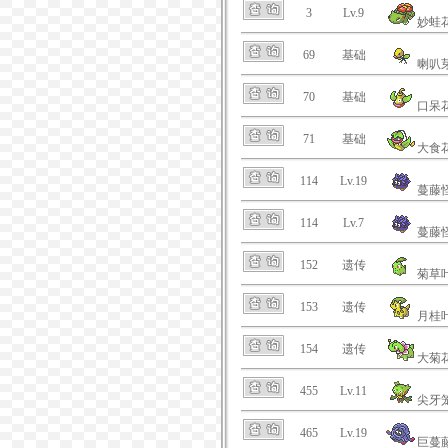
3
Lv.9
妙蛙
69
基础
喇叭
70
基础
口呆
71
基础
大食
114
Lv.19
蔓藤
114
Lv.7
蔓藤
152
遗传
菊草
153
遗传
月桂
154
遗传
大菊
455
Lv.11
尖牙
465
Lv.19
巨蔓