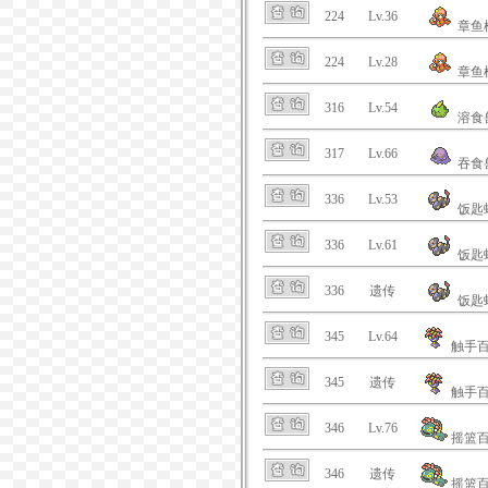
224
Lv.36
章鱼
224
Lv.28
章鱼
316
Lv.54
溶食
317
Lv.66
吞食
336
Lv.53
饭匙
336
Lv.61
饭匙
336
遗传
饭匙
345
Lv.64
触手
345
遗传
触手
346
Lv.76
摇篮
346
遗传
摇篮