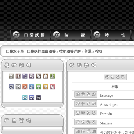
口袋双子星 - 口袋妖怪黑白图鉴
»
技能图鉴详解
»
普通
» 榨取
榨取
Essorage
Auswringen
Estrujón
Strizzata
强力绞住对手，对手