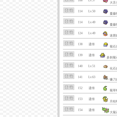
108
Lv.57
大舌
114
Lv.50
蔓藤
114
Lv.49
蔓藤
124
Lv.49
迷唇
138
遗传
菊石
139
遗传
多刺菊
140
Lv.51
化石
141
Lv.63
镰刀
152
遗传
菊草
153
遗传
月桂
154
遗传
大菊