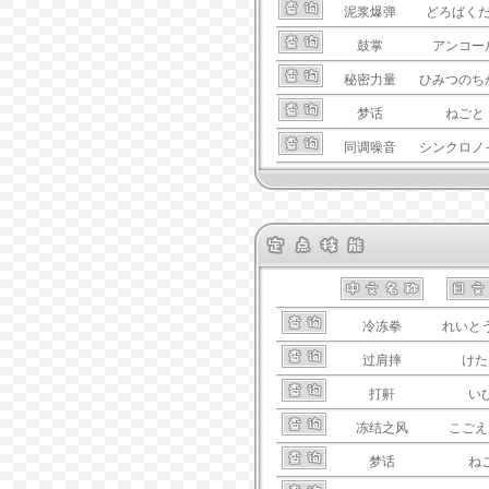
泥浆爆弹
どろばく
鼓掌
アンコー
秘密力量
ひみつのち
梦话
ねごと
同调噪音
シンクロノ
冷冻拳
れいと
过肩摔
けた
打鼾
い
冻结之风
こごえ
梦话
ね