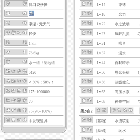
Lv.14
束缚
鸭口袋妖怪
Lv.18
念力
Lv.22
水之波动
潮湿
/
无天气
Lv.27
疯狂乱抓
轻快
Lv.31
噪音
1.7m
Lv.37
浸水
76.6kg
Lv.44
自我暗示
水一组 / 陆地组
Lv.50
思念头槌
5120
Lv.56
超级健忘
♂ 50%：50% ♀
Lv.63
高压水泵
175~1000000
Lv.69
神奇空间
70
黑2/白2
75 (9.8~100%)
[基础]
水流喷射
未发现道具
[基础]
玩水