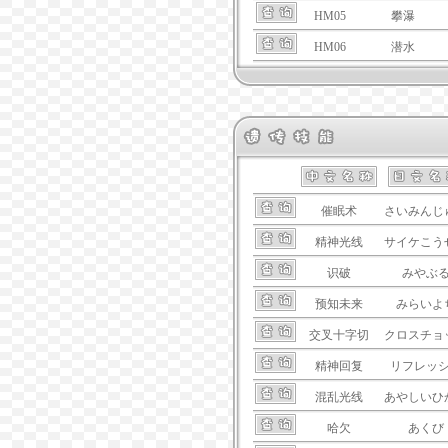
HM05
攀瀑
HM06
潜水
催眠术
さいみんじ
精神光线
サイケこう
识破
みやぶ
预知未来
みらいよ
交叉十字切
クロスチョ
精神回复
リフレッ
混乱光线
あやしいひ
哈欠
あくび