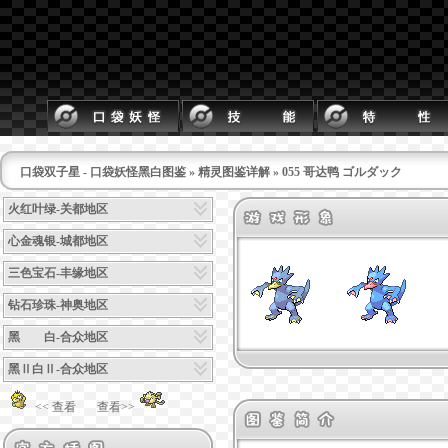
口袋双子星 - 口袋妖怪黑白图鉴
»
精灵图鉴详解
» 055 哥达鸭 ゴルダック
火红叶绿-关都地区
心金魂银-城都地区
三色宝石-丰缘地区
钻石珍珠-神奥地区
黑 白-合众地区
黑Ⅱ白Ⅱ-合众地区
<< 查看
查看>>