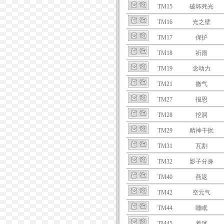
TM15
破坏死光
TM16
光之壁
TM17
保护
TM18
祈雨
TM19
念动力
TM21
撒气
TM27
报恩
TM28
挖洞
TM29
精神干扰
TM31
瓦割
TM32
影子分身
TM40
燕返
TM42
空元气
TM44
睡眠
TM45
着迷