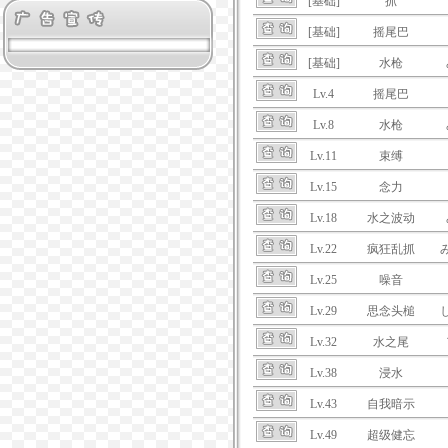
[基础]
抓
[基础]
摇尾巴
[基础]
水枪
Lv.4
摇尾巴
Lv.8
水枪
Lv.11
束缚
Lv.15
念力
Lv.18
水之波动
Lv.22
疯狂乱抓
Lv.25
噪音
Lv.29
思念头槌
Lv.32
水之尾
Lv.38
浸水
Lv.43
自我暗示
Lv.49
超级健忘