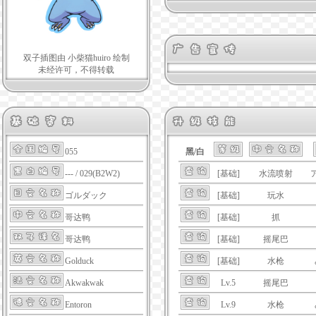
双子插图由 小柴猫huiro 绘制
未经许可，不得转载
黑/白
055
[基础]
水流喷射
--- / 029(B2W2)
[基础]
玩水
ゴルダック
[基础]
抓
哥达鸭
[基础]
摇尾巴
哥达鸭
[基础]
水枪
Golduck
Lv.5
摇尾巴
Akwakwak
Lv.9
水枪
Entoron