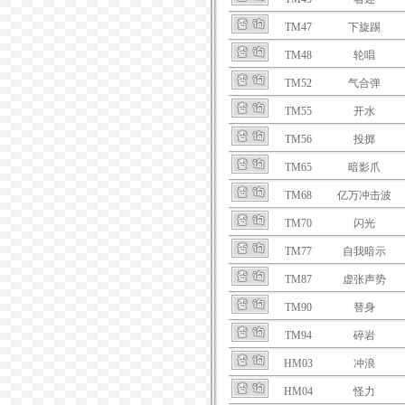
TM47
下旋踢
TM48
轮唱
TM52
气合弹
TM55
开水
TM56
投掷
TM65
暗影爪
TM68
亿万冲击波
TM70
闪光
TM77
自我暗示
TM87
虚张声势
TM90
替身
TM94
碎岩
HM03
冲浪
HM04
怪力