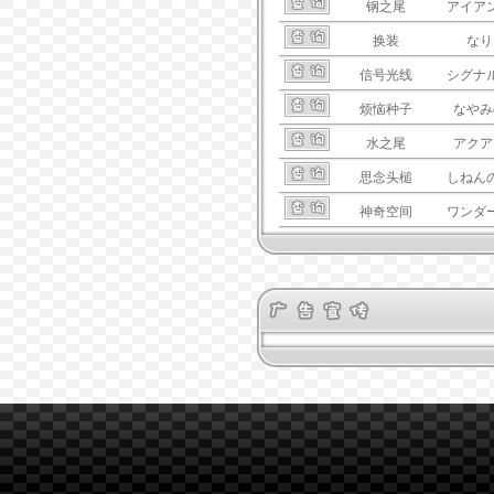
钢之尾
アイア
换装
なり
信号光线
シグナ
烦恼种子
なやみ
水之尾
アクア
思念头槌
しねん
神奇空间
ワンダ