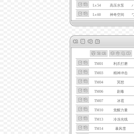
Lv.54
高压水泵
Lv.60
神奇空间
TM01
利爪打磨
TM03
精神冲击
TM04
冥想
TM06
剧毒
TM07
冰雹
TM10
觉醒力量
TM13
冷冻光线
TM14
暴风雪