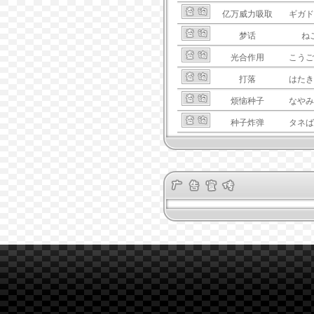
亿万威力吸取
ギガド
梦话
ね
光合作用
こうご
打落
はたき
烦恼种子
なやみ
种子炸弹
タネば