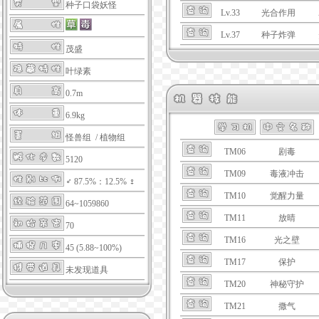
种子口袋妖怪
Lv.33
光合作用
Lv.37
种子炸弹
茂盛
叶绿素
0.7m
6.9kg
怪兽组 / 植物组
TM06
剧毒
5120
TM09
毒液冲击
♂ 87.5%：12.5% ♀
TM10
觉醒力量
64~1059860
TM11
放晴
70
TM16
光之壁
45 (5.88~100%)
TM17
保护
未发现道具
TM20
神秘守护
TM21
撒气