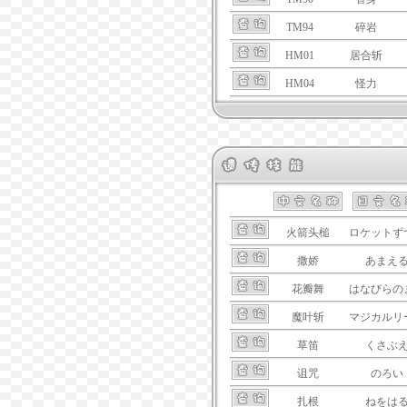
TM94
碎岩
HM01
居合斩
HM04
怪力
火箭头槌
ロケットず
撒娇
あまえ
花瓣舞
はなびらの
魔叶斩
マジカルリ
草笛
くさぶ
诅咒
のろい
扎根
ねをは