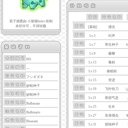
双子插图由 小柴猫huiro 绘制
未经许可，不得转载
[基础]
撞击
Lv.3
叫声
Lv.7
寄生种子
Lv.9
藤鞭
001
Lv.13
毒粉
---
Lv.13
催眠粉
フシギダネ
Lv.15
突进
妙蛙种子
Lv.19
飞叶快刀
妙蛙种子
Lv.21
香甜气息
Bulbasaur
Lv.25
生长
Bulbizarre
Lv.27
舍身撞击
Bisasam
Lv.31
烦恼种子