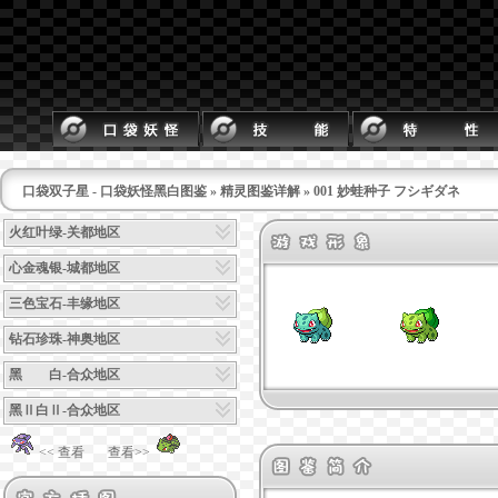
口袋双子星 - 口袋妖怪黑白图鉴
»
精灵图鉴详解
» 001 妙蛙种子 フシギダネ
火红叶绿-关都地区
心金魂银-城都地区
三色宝石-丰缘地区
钻石珍珠-神奥地区
黑 白-合众地区
黑Ⅱ白Ⅱ-合众地区
<< 查看
查看>>