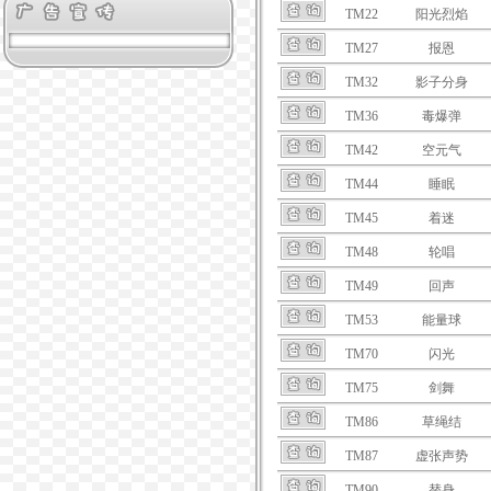
TM22
阳光烈焰
TM27
报恩
TM32
影子分身
TM36
毒爆弹
TM42
空元气
TM44
睡眠
TM45
着迷
TM48
轮唱
TM49
回声
TM53
能量球
TM70
闪光
TM75
剑舞
TM86
草绳结
TM87
虚张声势
TM90
替身