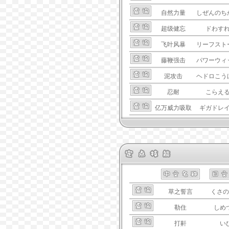
自然力量
しぜんのち
超级健忘
ドわす
飞叶风暴
リーフスト
藤鞭强击
パワーウィ
泥攻击
ヘドロこう
忍耐
こらえ
亿万威力吸取
ギガドレ
草之誓言
くさの
勒住
しめ
打鼾
い