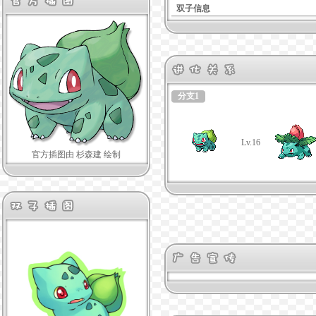
双子信息
分支1
Lv.16
官方插图由 杉森建 绘制