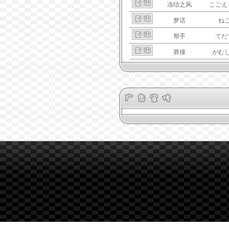
冻结之风
こごえ
梦话
ね
帮手
てだ
莽撞
がむ