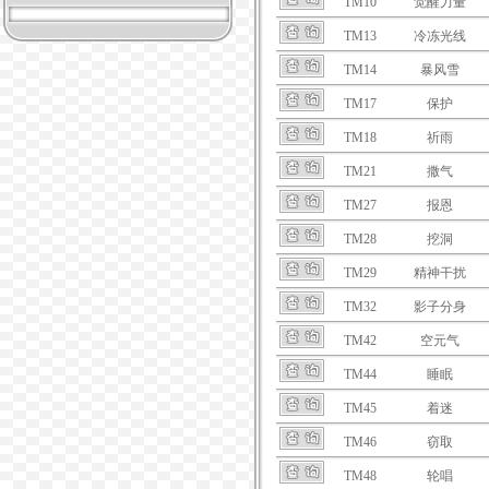
TM10
觉醒力量
TM13
冷冻光线
TM14
暴风雪
TM17
保护
TM18
祈雨
TM21
撒气
TM27
报恩
TM28
挖洞
TM29
精神干扰
TM32
影子分身
TM42
空元气
TM44
睡眠
TM45
着迷
TM46
窃取
TM48
轮唱