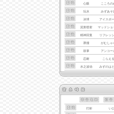
心眼
こころの
玩水
みずあそ
冰球
アイスボ
泥浆喷射
マッドショ
精神回复
リフレッ
莽撞
がむしゃ
鼓掌
アンコー
忍耐
こらえ
水之波动
みずのは
打鼾
い