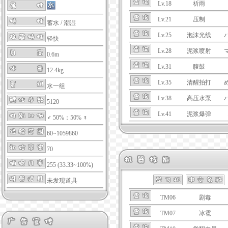
Lv.18
祈雨
Lv.21
压制
蓄水
/
潮湿
Lv.25
泡沫光线
轻快
Lv.28
泥浆喷射
0.6m
Lv.31
腹鼓
12.4kg
Lv.35
清醒拍打
水一组
Lv.38
高压水泵
5120
Lv.41
泥浆爆弹
♂ 50%：50% ♀
60~1059860
70
255 (33.33~100%)
未发现道具
TM06
剧毒
TM07
冰雹