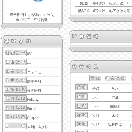
黑/白
6号道路、冠军之路、地
黑2/白2
6号道路、地下水脉之洞
双子插图由 小柴猫huiro 绘制
未经许可，不得转载
060
---
ニョロモ
蚊香蝌蚪
[基础]
玩水
蚊香蝌蚪
Lv.5
泡沫
Poliwag
Lv.8
催眠术
Ptitard
Lv.11
水枪
Quapsel
Lv.15
连环巴掌
蝌蚪口袋妖怪