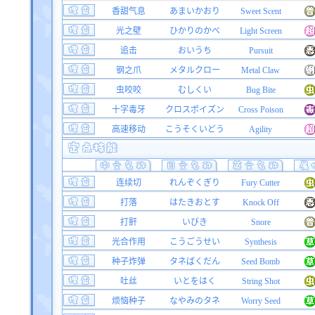
香甜气息
あまいかおり
Sweet Scent
光之壁
ひかりのかべ
Light Screen
追击
おいうち
Pursuit
钢之爪
メタルクロー
Metal Claw
虫咬咬
むしくい
Bug Bite
十字毒牙
クロスポイズン
Cross Poison
高速移动
こうそくいどう
Agility
连续切
れんぞくぎり
Fury Cutter
打落
はたきおとす
Knock Off
打鼾
いびき
Snore
光合作用
こうごうせい
Synthesis
种子炸弹
タネばくだん
Seed Bomb
吐丝
いとをはく
String Shot
烦恼种子
なやみのタネ
Worry Seed