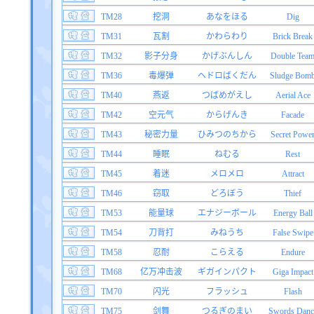
TM28
挖洞
あなをほる
Dig
TM31
瓦割
かわらわり
Brick Break
TM32
影子分身
かげぶんしん
Double Tea
TM36
毒爆弹
ヘドロばくだん
Sludge Bom
TM40
燕返
つばめがえし
Aerial Ace
TM42
空元气
からげんき
Facade
TM43
秘密力量
ひみつのちから
Secret Powe
TM44
睡眠
ねむる
Rest
TM45
着迷
メロメロ
Attract
TM46
窃取
どろぼう
Thief
TM53
能量球
エナジーボール
Energy Ball
TM54
刀背打
みねうち
False Swipe
TM58
忍耐
こらえる
Endure
TM68
亿万冲击波
ギガインパクト
Giga Impact
TM70
闪光
フラッシュ
Flash
TM75
剑舞
つるぎのまい
Swords Danc