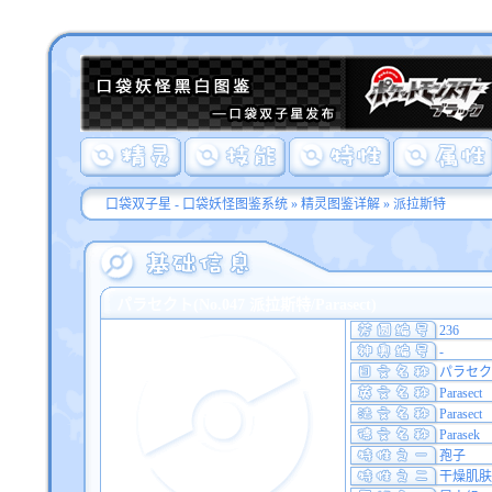
口袋双子星 - 口袋妖怪图鉴系统
»
精灵图鉴详解
» 派拉斯特
パラセクト(No.047 派拉斯特/Parasect)
236
-
パラセク
Parasect
Parasect
Parasek
孢子
干燥肌肤