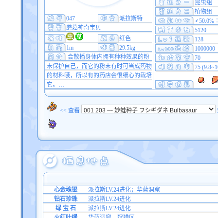
昆虫组
植物组
047
派拉斯特
♂50.0%
蘑菇神奇宝贝
5120
红色
128
1m
29.5kg
1000000
会散播身体内拥有种种效果的粉
70
末保护自己，而它的粉末有时可当成药物
75 (9.8~
的材料哦，所以有的药店会很细心的栽培
它。…
<< 查看
心金魂银
派拉斯LV.24进化；华蓝洞窟
钻石珍珠
派拉斯LV.24进化
绿 宝 石
派拉斯LV.24进化
火红叶绿
华蓝洞窟、狩猎区