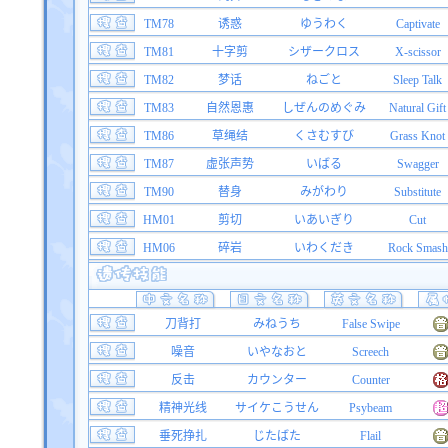
TM78
诱惑
ゆうわく
Captivate
TM81
十字剪
シザークロス
X-scissor
TM82
梦话
ねごと
Sleep Talk
TM83
自然恩惠
しぜんのめぐみ
Natural Gift
TM86
草绳结
くさむすび
Grass Knot
TM87
虚张声势
いばる
Swagger
TM90
替身
みがわり
Substitute
HM01
剪切
いあいぎり
Cut
HM06
碎岩
いわくだき
Rock Smash
刀背打
みねうち
False Swipe
噪音
いやなおと
Screech
反击
カウンター
Counter
精神光线
サイケこうせん
Psybeam
垂死挣扎
じたばた
Flail