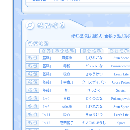
绿/红/蓝/黄技能模式
金/银/水晶技能
[基础]
麻痹粉
しびれごな
Stun Spore
[基础]
毒粉
どくのこな
Poisonpowde
[基础]
吸血
きゅうけつ
Leech Life
[基础]
十字毒牙
クロスポイズン
Cross Poiso
[基础]
抓
ひっかく
Scratch
Lv.6
毒粉
どくのこな
Poisonpowde
Lv.6
麻痹粉
しびれごな
Stun Spore
Lv.11
吸血
きゅうけつ
Leech Life
Lv.17
蘑菇孢子
キノコのほうし
Spore