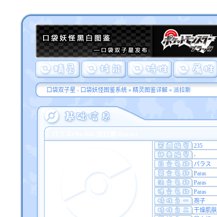
口袋双子星 - 口袋妖怪图鉴系统
»
精灵图鉴详解
» 派拉斯
パラス(No.046 派拉斯/Paras)
235
-
パラス
Paras
Paras
Paras
孢子
干燥肌肤