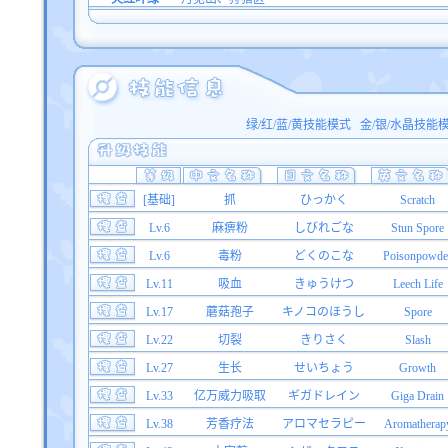
绿/红/蓝/黄技能模式
金/银/水晶技能
[基础]
抓
ひっかく
Scratch
Lv.6
麻痹粉
しびれごな
Stun Spore
Lv.6
毒粉
どくのこな
Poisonpowde
Lv.11
吸血
きゅうけつ
Leech Life
Lv.17
蘑菇孢子
キノコのほうし
Spore
Lv.22
切裂
きりさく
Slash
Lv.27
生长
せいちょう
Growth
Lv.33
亿万威力吸取
ギガドレイン
Giga Drain
Lv.38
芳香疗法
アロマセラピー
Aromatherap