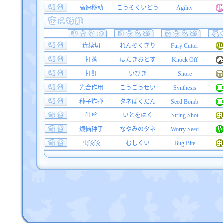
高速移动
こうそくいどう
Agility
连续切
れんぞくぎり
Fury Cutter
打落
はたきおとす
Knock Off
打鼾
いびき
Snore
光合作用
こうごうせい
Synthesis
种子炸弹
タネばくだん
Seed Bomb
吐丝
いとをはく
String Shot
烦恼种子
なやみのタネ
Worry Seed
虫咬咬
むしくい
Bug Bite