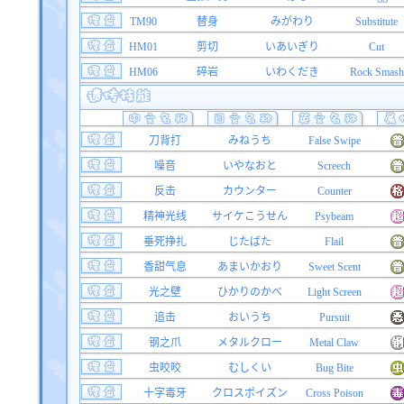
TM90
替身
みがわり
Substitute
HM01
剪切
いあいぎり
Cut
HM06
碎岩
いわくだき
Rock Smash
刀背打
みねうち
False Swipe
噪音
いやなおと
Screech
反击
カウンター
Counter
精神光线
サイケこうせん
Psybeam
垂死挣扎
じたばた
Flail
香甜气息
あまいかおり
Sweet Scent
光之壁
ひかりのかべ
Light Screen
追击
おいうち
Pursuit
钢之爪
メタルクロー
Metal Claw
虫咬咬
むしくい
Bug Bite
十字毒牙
クロスポイズン
Cross Poison