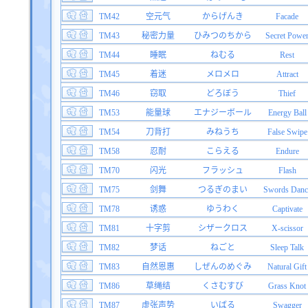
TM42
空元气
からげんき
Facade
TM43
秘密力量
ひみつのちから
Secret Powe
TM44
睡眠
ねむる
Rest
TM45
着迷
メロメロ
Attract
TM46
窃取
どろぼう
Thief
TM53
能量球
エナジーボール
Energy Ball
TM54
刀背打
みねうち
False Swipe
TM58
忍耐
こらえる
Endure
TM70
闪光
フラッシュ
Flash
TM75
剑舞
つるぎのまい
Swords Danc
TM78
诱惑
ゆうわく
Captivate
TM81
十字剪
シザークロス
X-scissor
TM82
梦话
ねごと
Sleep Talk
TM83
自然恩惠
しぜんのめぐみ
Natural Gift
TM86
草绳结
くさむすび
Grass Knot
TM87
虚张声势
いばる
Swagger