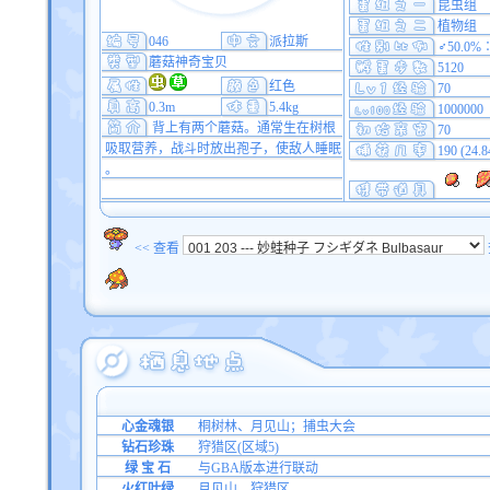
昆虫组
植物组
046
派拉斯
♂50.0%
蘑菇神奇宝贝
5120
红色
70
0.3m
5.4kg
1000000
背上有两个蘑菇。通常生在树根
70
吸取营养，战斗时放出孢子，使敌人睡眠
190 (24.
。
<< 查看
心金魂银
桐树林、月见山；捕虫大会
钻石珍珠
狩猎区(区域5)
绿 宝 石
与GBA版本进行联动
火红叶绿
月见山、狩猎区