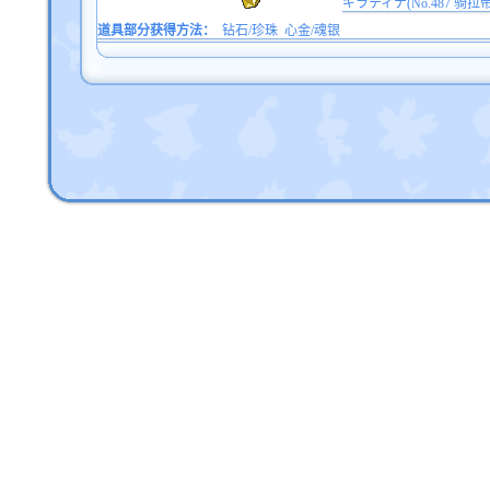
ギラティナ(No.487 骑拉
道具部分获得方法：
钻石/珍珠
心金/魂银