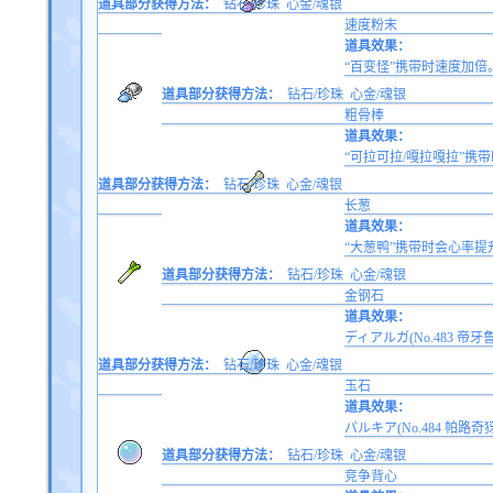
道具部分获得方法：
钻石/珍珠
心金/魂银
速度粉末
道具效果：
“百变怪”携带时速度加倍
道具部分获得方法：
钻石/珍珠
心金/魂银
粗骨棒
道具效果：
“可拉可拉/嘎拉嘎拉”携
道具部分获得方法：
钻石/珍珠
心金/魂银
长葱
道具效果：
“大葱鸭”携带时会心率提
道具部分获得方法：
钻石/珍珠
心金/魂银
金钢石
道具效果：
ディアルガ(No.483 帝牙
道具部分获得方法：
钻石/珍珠
心金/魂银
玉石
道具效果：
パルキア(No.484 帕路奇
道具部分获得方法：
钻石/珍珠
心金/魂银
竞争背心