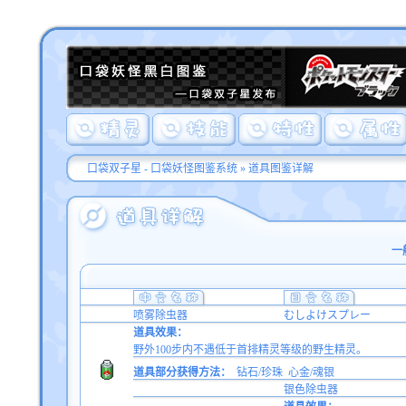
口袋双子星 - 口袋妖怪图鉴系统
»
道具图鉴详解
一
喷雾除虫器
むしよけスプレー
道具效果：
野外100步内不遇低于首排精灵等级的野生精灵。
道具部分获得方法：
钻石/珍珠
心金/魂银
银色除虫器