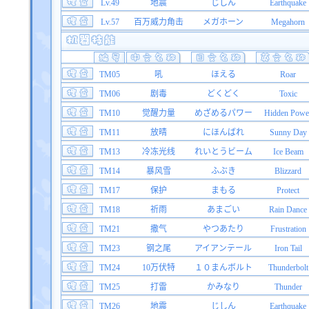
Lv.49
地震
じしん
Earthquake
Lv.57
百万威力角击
メガホーン
Megahorn
TM05
吼
ほえる
Roar
TM06
剧毒
どくどく
Toxic
TM10
觉醒力量
めざめるパワー
Hidden Powe
TM11
放晴
にほんばれ
Sunny Day
TM13
冷冻光线
れいとうビーム
Ice Beam
TM14
暴风雪
ふぶき
Blizzard
TM17
保护
まもる
Protect
TM18
祈雨
あまごい
Rain Dance
TM21
撒气
やつあたり
Frustration
TM23
钢之尾
アイアンテール
Iron Tail
TM24
10万伏特
１０まんボルト
Thunderbolt
TM25
打雷
かみなり
Thunder
TM26
地震
じしん
Earthquake