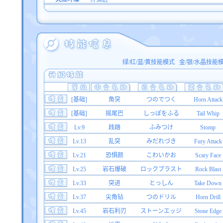
绿/红/蓝/黄技能模式
金/银/水晶技能
[基础]
角突
つのでつく
Horn Attack
[基础]
摇尾巴
しっぽをふる
Tail Whip
Lv.9
践踏
ふみつけ
Stomp
Lv.13
乱突
みだれづき
Fury Attack
Lv.21
恐惧颜
こわいかお
Scary Face
Lv.25
岩石爆破
ロックブラスト
Rock Blast
Lv.33
突进
とっしん
Take Down
Lv.37
尖角钻
つのドリル
Horn Drill
Lv.45
岩石利刃
ストーンエッジ
Stone Edge