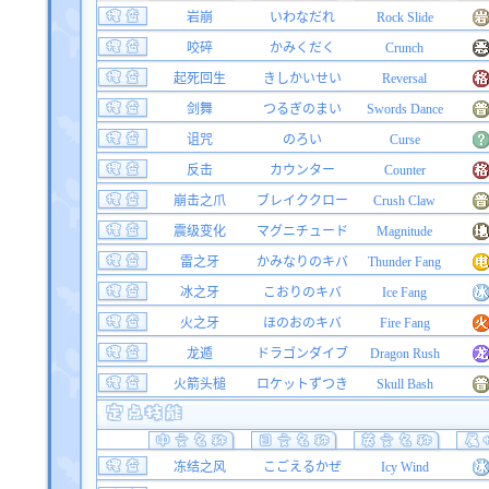
岩崩
いわなだれ
Rock Slide
咬碎
かみくだく
Crunch
起死回生
きしかいせい
Reversal
剑舞
つるぎのまい
Swords Dance
诅咒
のろい
Curse
反击
カウンター
Counter
崩击之爪
ブレイククロー
Crush Claw
震级变化
マグニチュード
Magnitude
雷之牙
かみなりのキバ
Thunder Fang
冰之牙
こおりのキバ
Ice Fang
火之牙
ほのおのキバ
Fire Fang
龙遁
ドラゴンダイブ
Dragon Rush
火箭头槌
ロケットずつき
Skull Bash
冻结之风
こごえるかぜ
Icy Wind