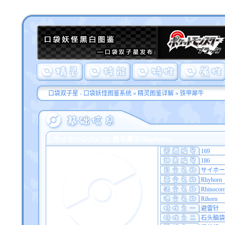
口袋双子星 - 口袋妖怪图鉴系统
»
精灵图鉴详解
» 铁甲犀牛
サイホーン(No.111 铁甲犀牛/Rhyhorn)
169
186
サイホー
Rhyhorn
Rhinocor
Rihorn
避雷针
石头脑袋