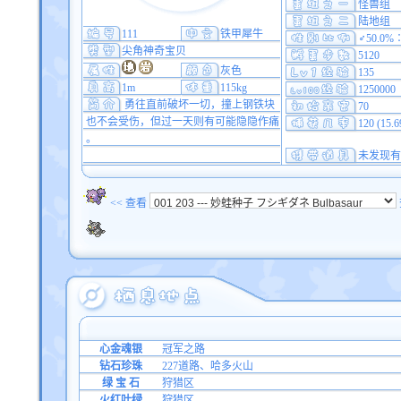
怪兽组
陆地组
111
铁甲犀牛
♂50.0%
尖角神奇宝贝
5120
灰色
135
1m
115kg
1250000
勇往直前破坏一切，撞上钢铁块
70
也不会受伤，但过一天则有可能隐隐作痛
120 (15.
。
未发现有
<< 查看
心金魂银
冠军之路
钻石珍珠
227道路、哈多火山
绿 宝 石
狩猎区
火红叶绿
狩猎区