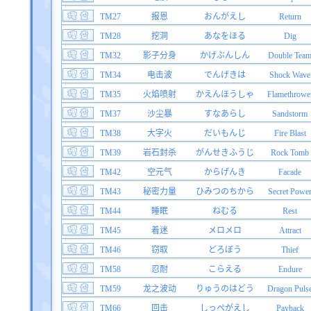
TM27
报恩
おんがえし
Return
TM28
挖洞
あなをほる
Dig
TM32
影子分身
かげぶんしん
Double Tea
TM34
电击波
でんげきは
Shock Wave
TM35
火焰喷射
かえんほうしゃ
Flamethrowe
TM37
沙尘暴
すなあらし
Sandstorm
TM38
大字火
だいもんじ
Fire Blast
TM39
岩石封杀
がんせきふうじ
Rock Tomb
TM42
空元气
からげんき
Facade
TM43
秘密力量
ひみつのちから
Secret Powe
TM44
睡眠
ねむる
Rest
TM45
着迷
メロメロ
Attract
TM46
窃取
どろぼう
Thief
TM58
忍耐
こらえる
Endure
TM59
龙之波动
りゅうのはどう
Dragon Puls
TM66
回击
しっぺがえし
Payback