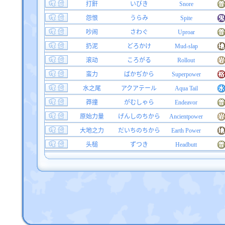
打鼾
いびき
Snore
怨恨
うらみ
Spite
吵闹
さわぐ
Uproar
扔泥
どろかけ
Mud-slap
滚动
ころがる
Rollout
蛮力
ばかぢから
Superpower
水之尾
アクアテール
Aqua Tail
莽撞
がむしゃら
Endeavor
原始力量
げんしのちから
Ancientpower
大地之力
だいちのちから
Earth Power
头槌
ずつき
Headbutt