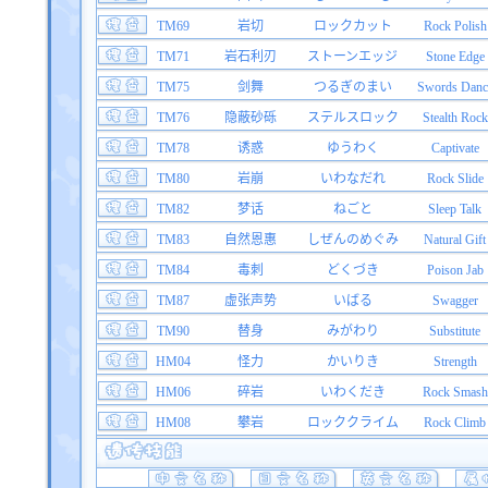
TM69
岩切
ロックカット
Rock Polish
TM71
岩石利刃
ストーンエッジ
Stone Edge
TM75
剑舞
つるぎのまい
Swords Danc
TM76
隐蔽砂砾
ステルスロック
Stealth Rock
TM78
诱惑
ゆうわく
Captivate
TM80
岩崩
いわなだれ
Rock Slide
TM82
梦话
ねごと
Sleep Talk
TM83
自然恩惠
しぜんのめぐみ
Natural Gift
TM84
毒刺
どくづき
Poison Jab
TM87
虚张声势
いばる
Swagger
TM90
替身
みがわり
Substitute
HM04
怪力
かいりき
Strength
HM06
碎岩
いわくだき
Rock Smash
HM08
攀岩
ロッククライム
Rock Climb