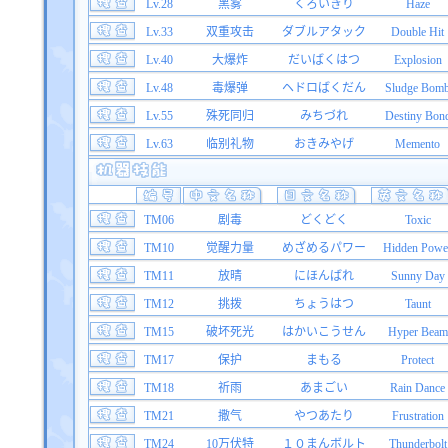
Lv.28
黑雾
くろいきり
Haze
Lv.33
双重攻击
ダブルアタック
Double Hit
Lv.40
大爆炸
だいばくはつ
Explosion
Lv.48
毒爆弹
ヘドロばくだん
Sludge Bom
Lv.55
殊死同归
みちづれ
Destiny Bon
Lv.63
临别礼物
おきみやげ
Memento
TM06
剧毒
どくどく
Toxic
TM10
觉醒力量
めざめるパワー
Hidden Powe
TM11
放晴
にほんばれ
Sunny Day
TM12
挑拨
ちょうはつ
Taunt
TM15
破坏死光
はかいこうせん
Hyper Beam
TM17
保护
まもる
Protect
TM18
祈雨
あまごい
Rain Dance
TM21
撒气
やつあたり
Frustration
TM24
10万伏特
１０まんボルト
Thunderbolt