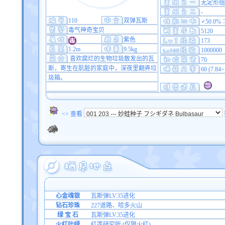
无定形组
-
110
双弹瓦斯
♂50.0%
毒气神奇宝贝
5120
紫色
173
1.2m
9.5kg
1000000
喜欢腐烂的生物垃圾散发出的瓦
70
斯，寄生在肮脏的家庭中，深夜里翻弄垃
60 (7.84
圾箱。
<< 查看
心金魂银
瓦斯弹LV.35进化
钻石珍珠
227道路、哈多火山
绿 宝 石
瓦斯弹LV.35进化
火红叶绿
红莲研究所 (仅限火红)