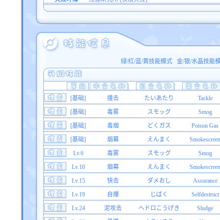
绿/红/蓝/黄技能模式
金/银/水晶技能
[基础]
撞击
たいあたり
Tackle
[基础]
毒雾
スモッグ
Smog
[基础]
毒烟
どくガス
Poison Gas
[基础]
烟幕
えんまく
Smokescree
Lv.6
毒雾
スモッグ
Smog
Lv.10
烟幕
えんまく
Smokescree
Lv.15
快击
ダメおし
Assurance
Lv.19
自爆
じばく
Selfdestruct
Lv.24
泥攻击
ヘドロこうげき
Sludge