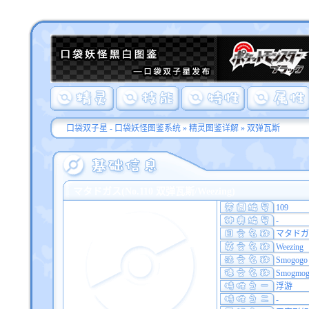
口袋双子星 - 口袋妖怪图鉴系统
»
精灵图鉴详解
» 双弹瓦斯
マタドガス(No.110 双弹瓦斯/Weezing)
109
-
マタドガ
Weezing
Smogogo
Smogmo
浮游
-