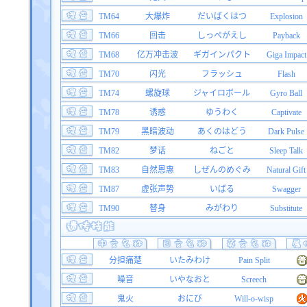
TM64
大爆炸
だいばくはつ
Explosion
TM66
回击
しっぺがえし
Payback
TM68
亿万冲击波
ギガインパクト
Giga Impact
TM70
闪光
フラッシュ
Flash
TM74
螺旋球
ジャイロボール
Gyro Ball
TM78
诱惑
ゆうわく
Captivate
TM79
黑暗波动
あくのはどう
Dark Pulse
TM82
梦话
ねごと
Sleep Talk
TM83
自然恩惠
しぜんのめぐみ
Natural Gift
TM87
虚张声势
いばる
Swagger
TM90
替身
みがわり
Substitute
分担痛楚
いたみわけ
Pain Split
噪音
いやなおと
Screech
鬼火
おにび
Will-o-wisp