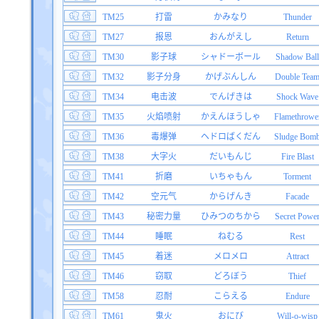
TM25
打雷
かみなり
Thunder
TM27
报恩
おんがえし
Return
TM30
影子球
シャドーボール
Shadow Ball
TM32
影子分身
かげぶんしん
Double Tea
TM34
电击波
でんげきは
Shock Wave
TM35
火焰喷射
かえんほうしゃ
Flamethrowe
TM36
毒爆弹
ヘドロばくだん
Sludge Bom
TM38
大字火
だいもんじ
Fire Blast
TM41
折磨
いちゃもん
Torment
TM42
空元气
からげんき
Facade
TM43
秘密力量
ひみつのちから
Secret Powe
TM44
睡眠
ねむる
Rest
TM45
着迷
メロメロ
Attract
TM46
窃取
どろぼう
Thief
TM58
忍耐
こらえる
Endure
TM61
鬼火
おにび
Will-o-wisp