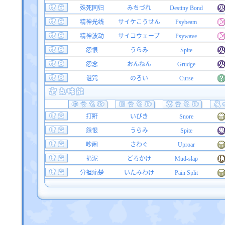
殊死同归
みちづれ
Destiny Bond
精神光线
サイケこうせん
Psybeam
精神波动
サイコウェーブ
Psywave
怨恨
うらみ
Spite
怨念
おんねん
Grudge
诅咒
のろい
Curse
打鼾
いびき
Snore
怨恨
うらみ
Spite
吵闹
さわぐ
Uproar
扔泥
どろかけ
Mud-slap
分担痛楚
いたみわけ
Pain Split