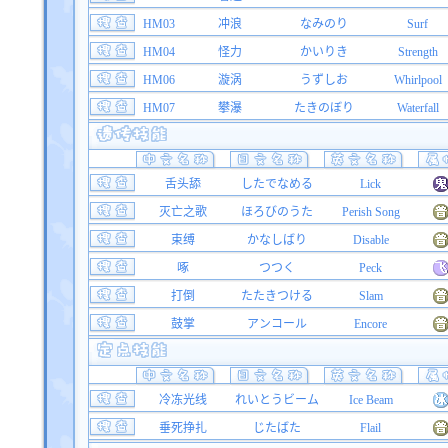
HM03
冲浪
なみのり
Surf
HM04
怪力
かいりき
Strength
HM06
漩涡
うずしお
Whirlpool
HM07
攀瀑
たきのぼり
Waterfall
舌头舔
したでなめる
Lick
灭亡之歌
ほろびのうた
Perish Song
束缚
かなしばり
Disable
啄
つつく
Peck
打倒
たたきつける
Slam
鼓掌
アンコール
Encore
冷冻光线
れいとうビーム
Ice Beam
垂死挣扎
じたばた
Flail