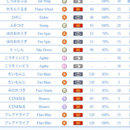
しっぽをふる
Tail Whip
-
100%
30
かえんぐるま
Flame Wheel
60
100%
25
ひのこ
Ember
40
100%
25
ふみつけ
Stomp
65
100%
20
ほのおのうず
Fire Spin
15
70%
15
ほのおのうず
Fire Spin
15
70%
15
とっしん
Take Down
90
85%
20
こうそくいどう
Agility
-
-
30
こうそくいどう
Agility
-
-
30
だいもんじ
Fire Blast
120
85%
5
だいもんじ
Fire Blast
120
85%
5
みだれづき
Fury Attack
15
85%
20
とびはねる
Bounce
85
85%
5
とびはねる
Bounce
85
85%
5
フレアドライブ
Flare Blitz
120
100%
15
フレアドライブ
Flare Blitz
120
100%
15