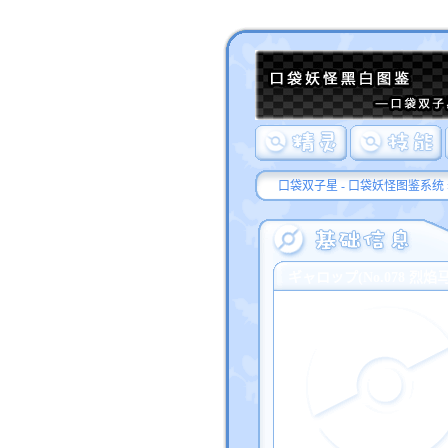
口袋双子星 - 口袋妖怪图鉴系统
ギャロップ(No.078 烈焰马/R