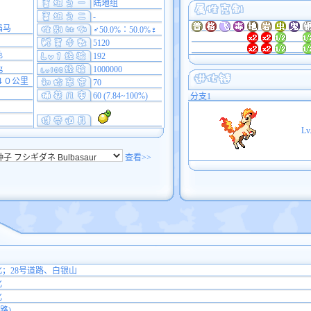
陆地组
-
焰马
♂50.0%∶50.0%♀
5120
色
192
g
1000000
４０公里
70
60 (7.84~100%)
分支1
Lv
查看>>
进化；28号道路、白银山
化
化
路)