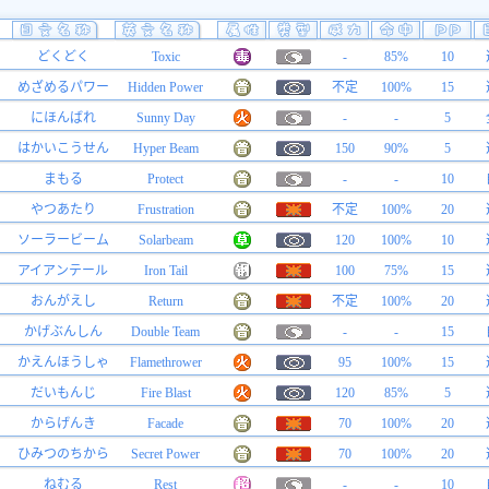
どくどく
Toxic
-
85%
10
めざめるパワー
Hidden Power
不定
100%
15
にほんばれ
Sunny Day
-
-
5
はかいこうせん
Hyper Beam
150
90%
5
まもる
Protect
-
-
10
やつあたり
Frustration
不定
100%
20
ソーラービーム
Solarbeam
120
100%
10
アイアンテール
Iron Tail
100
75%
15
おんがえし
Return
不定
100%
20
かげぶんしん
Double Team
-
-
15
かえんほうしゃ
Flamethrower
95
100%
15
だいもんじ
Fire Blast
120
85%
5
からげんき
Facade
70
100%
20
ひみつのちから
Secret Power
70
100%
20
ねむる
Rest
-
-
10