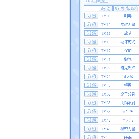
TM06
剧毒
TM10
觉醒力量
TM11
放晴
TM15
破坏死光
TM17
保护
TM21
撒气
TM22
阳光烈焰
TM23
钢之尾
TM27
报恩
TM32
影子分身
TM35
火焰喷射
TM38
大字火
TM42
空元气
TM43
秘密力量
TM44
睡眠