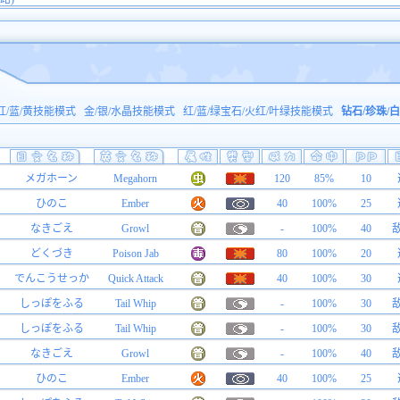
红/蓝/黄技能模式
金/银/水晶技能模式
红/蓝/绿宝石/火红/叶绿技能模式
钻石/珍珠/
メガホーン
Megahorn
120
85%
10
ひのこ
Ember
40
100%
25
なきごえ
Growl
-
100%
40
どくづき
Poison Jab
80
100%
20
でんこうせっか
Quick Attack
40
100%
30
しっぽをふる
Tail Whip
-
100%
30
しっぽをふる
Tail Whip
-
100%
30
なきごえ
Growl
-
100%
40
ひのこ
Ember
40
100%
25