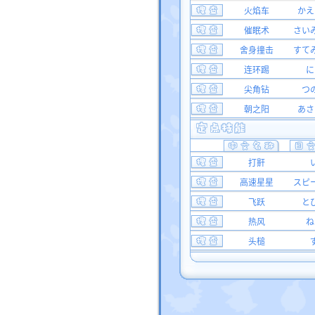
火焰车
かえ
催眠术
さい
舍身撞击
すて
连环踢
に
尖角钻
つ
朝之阳
あさ
打鼾
高速星星
スピ
飞跃
と
热风
ね
头槌