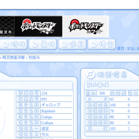
首页
|
论坛
|
»
精灵图鉴详解
» 烈焰马
apidash)
254
500
091
65
0
ギャロップ
100
0
Rapidash
70
0
Galopa
80
0
Gallopa
80
0
逃足
105
2
引火