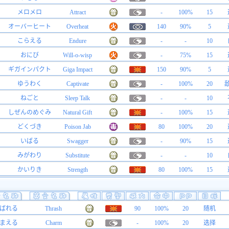
メロメロ
Attract
-
100%
15
オーバーヒート
Overheat
140
90%
5
こらえる
Endure
-
-
10
おにび
Will-o-wisp
-
75%
15
ギガインパクト
Giga Impact
150
90%
5
ゆうわく
Captivate
-
100%
20
ねごと
Sleep Talk
-
-
10
しぜんのめぐみ
Natural Gift
-
100%
15
どくづき
Poison Jab
80
100%
20
いばる
Swagger
-
90%
15
みがわり
Substitute
-
-
10
かいりき
Strength
80
100%
15
ばれる
Thrash
90
100%
20
随机
まえる
Charm
-
100%
20
选择