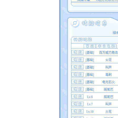
绿/
[基础]
百万威力角击
[基础]
火花
[基础]
叫声
[基础]
毒刺
[基础]
电光石火
[基础]
摇尾巴
Lv.6
摇尾巴
Lv.7
叫声
Lv.10
火花