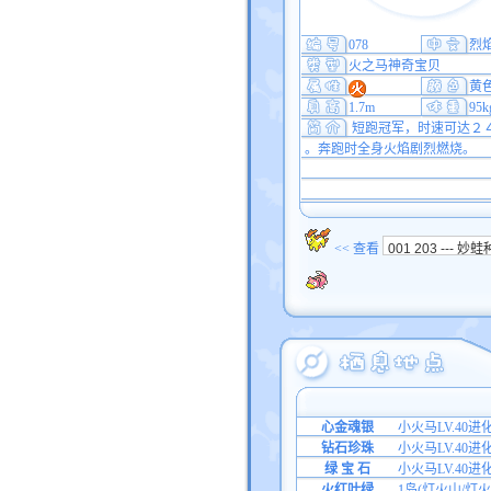
078
烈
火之马神奇宝贝
黄
1.7m
95k
短跑冠军，时速可达２
。奔跑时全身火焰剧烈燃烧。
<< 查看
心金魂银
小火马LV.40
钻石珍珠
小火马LV.40进
绿 宝 石
小火马LV.40进
火红叶绿
1岛(灯火山/灯火