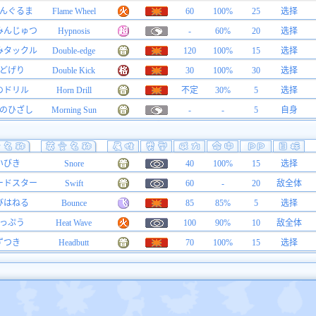
んぐるま
Flame Wheel
60
100%
25
选择
みんじゅつ
Hypnosis
-
60%
20
选择
みタックル
Double-edge
120
100%
15
选择
どげり
Double Kick
30
100%
30
选择
のドリル
Horn Drill
不定
30%
5
选择
のひざし
Morning Sun
-
-
5
自身
いびき
Snore
40
100%
15
选择
ードスター
Swift
60
-
20
敌全体
びはねる
Bounce
85
85%
5
选择
っぷう
Heat Wave
100
90%
10
敌全体
ずつき
Headbutt
70
100%
15
选择