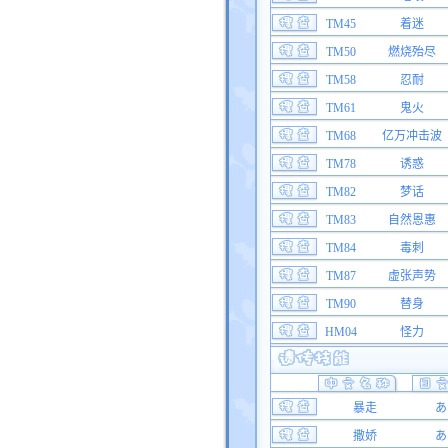
TM45
着迷
TM50
燃烧殆尽
TM58
忍耐
TM61
鬼火
TM68
亿万冲击波
TM78
诱惑
TM82
梦话
TM83
自然恩惠
TM84
毒刺
TM87
虚张声势
TM90
替身
HM04
怪力
暴走
あ
撒娇
あ