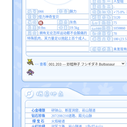
人型组
-
066
腕力
♂75.0%
怪力神奇宝贝
5120
灰色
75
0.8m
19.5kg
1059860
拥有无论怎样运动都不会酸痛的
70
特殊肌肉，其力量足以抛起上百个成人。
180 (23.
未发现有
<< 查看
心金魂银
研钵山、断崖洞窟、岩山隧道
钻石珍珠
207/208/210道路、殿元山脉
绿 宝 石
火焰秘道
火红叶绿
冠军之路、岩山隧道、1岛(灯火山)