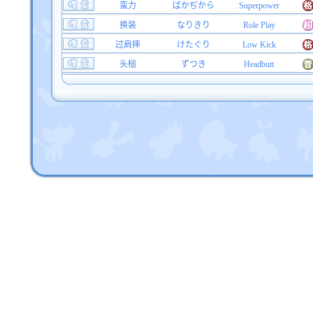
蛮力
ばかぢから
Superpower
换装
なりきり
Role Play
过肩摔
けたぐり
Low Kick
头槌
ずつき
Headbutt