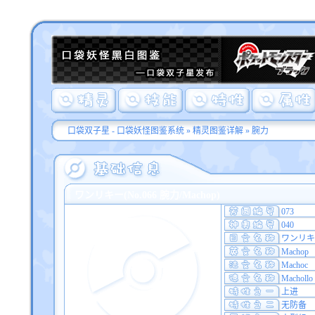
口袋双子星 - 口袋妖怪图鉴系统
»
精灵图鉴详解
» 腕力
ワンリキー(No.066 腕力/Machop)
073
040
ワンリキ
Machop
Machoc
Machollo
上进
无防备