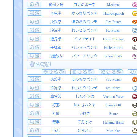
瑜珈之形
ヨガのポーズ
Meditate
闪电拳
かみなりパンチ
Thunderpunch
火焰拳
ほのおのパンチ
Fire Punch
冷冻拳
れいとうパンチ
Ice Punch
近身拳
インファイト
Close Combat
子弹拳
バレットパンチ
Bullet Punch
力量戏法
パワートリック
Power Trick
火焰拳
ほのおのパンチ
Fire Punch
冷冻拳
れいとうパンチ
Ice Punch
真空波
しんくうは
Vacuum Wave
打落
はたきおとす
Knock Off
打鼾
いびき
Snore
帮手
てだすけ
Helping Hand
扔泥
どろかけ
Mud-slap