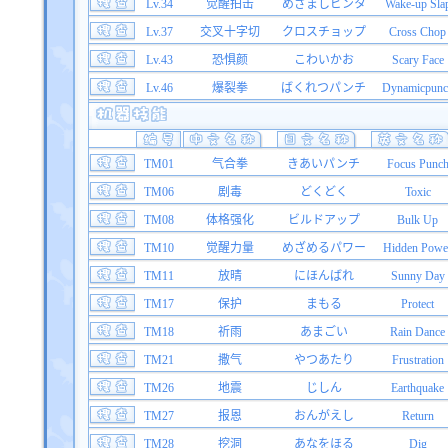
Lv.34
觉醒拍击
めざましビンタ
Wake-up Sla
Lv.37
交叉十字切
クロスチョップ
Cross Chop
Lv.43
恐惧颜
こわいかお
Scary Face
Lv.46
爆裂拳
ばくれつパンチ
Dynamicpunc
TM01
气合拳
きあいパンチ
Focus Punc
TM06
剧毒
どくどく
Toxic
TM08
体格强化
ビルドアップ
Bulk Up
TM10
觉醒力量
めざめるパワー
Hidden Powe
TM11
放晴
にほんばれ
Sunny Day
TM17
保护
まもる
Protect
TM18
祈雨
あまごい
Rain Dance
TM21
撒气
やつあたり
Frustration
TM26
地震
じしん
Earthquake
TM27
报恩
おんがえし
Return
TM28
挖洞
あなをほる
Dig