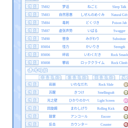
TM82
梦话
ねごと
Sleep Talk
TM83
自然恩惠
しぜんのめぐみ
Natural Gift
TM84
毒刺
どくづき
Poison Jab
TM87
虚张声势
いばる
Swagger
TM90
替身
みがわり
Substitute
HM04
怪力
かいりき
Strength
HM06
碎岩
いわくだき
Rock Smash
HM08
攀岩
ロッククライム
Rock Climb
岩崩
いわなだれ
Rock Slide
苏醒
きつけ
Smellingsalt
光之壁
ひかりのかべ
Light Screen
回旋踢
まわしげり
Rolling Kick
鼓掌
アンコール
Encore
反击
カウンター
Counter