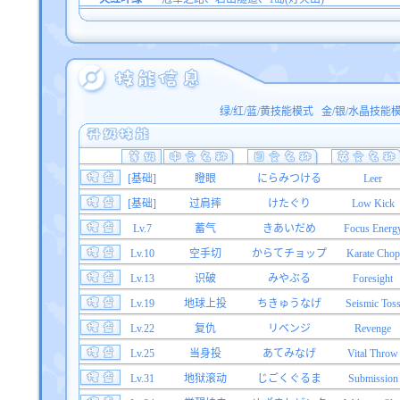
绿/红/蓝/黄技能模式
金/银/水晶技能
[基础]
瞪眼
にらみつける
Leer
[基础]
过肩摔
けたぐり
Low Kick
Lv.7
蓄气
きあいだめ
Focus Energ
Lv.10
空手切
からてチョップ
Karate Chop
Lv.13
识破
みやぶる
Foresight
Lv.19
地球上投
ちきゅうなげ
Seismic Tos
Lv.22
复仇
リベンジ
Revenge
Lv.25
当身投
あてみなげ
Vital Throw
Lv.31
地狱滚动
じごくぐるま
Submission