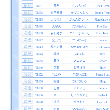
TM31
瓦割
かわらわり
Brick Break
TM32
影子分身
かげぶんしん
Double Tea
TM35
火焰喷射
かえんほうしゃ
Flamethrowe
TM38
大字火
だいもんじ
Fire Blast
TM39
岩石封杀
がんせきふうじ
Rock Tomb
TM42
空元气
からげんき
Facade
TM43
秘密力量
ひみつのちから
Secret Powe
TM44
睡眠
ねむる
Rest
TM45
着迷
メロメロ
Attract
TM46
窃取
どろぼう
Thief
TM52
气合弹
きあいだま
Focus Blast
TM56
投掷
なげつける
Fling
TM58
忍耐
こらえる
Endure
TM66
回击
しっぺがえし
Payback
TM78
诱惑
ゆうわく
Captivate
TM80
岩崩
いわなだれ
Rock Slide