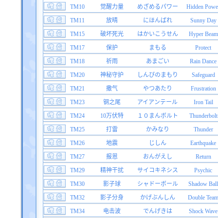
TM10
觉醒力量
めざめるパワー
Hidden Powe
TM11
放晴
にほんばれ
Sunny Day
TM15
破坏死光
はかいこうせん
Hyper Beam
TM17
保护
まもる
Protect
TM18
祈雨
あまごい
Rain Dance
TM20
神秘守护
しんぴのまもり
Safeguard
TM21
撒气
やつあたり
Frustration
TM23
钢之尾
アイアンテール
Iron Tail
TM24
10万伏特
１０まんボルト
Thunderbolt
TM25
打雷
かみなり
Thunder
TM26
地震
じしん
Earthquake
TM27
报恩
おんがえし
Return
TM29
精神干扰
サイコキネシス
Psychic
TM30
影子球
シャドーボール
Shadow Ball
TM32
影子分身
かげぶんしん
Double Tea
TM34
电击波
でんげきは
Shock Wave