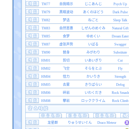
TM77
自我暗示
じこあんじ
Psych Up
TM79
黑暗波动
あくのはどう
Dark Pulse
TM82
梦话
ねごと
Sleep Talk
TM83
自然恩惠
しぜんのめぐみ
Natural Gift
TM85
食梦
ゆめくい
Dream Eater
TM87
虚张声势
いばる
Swagger
TM90
替身
みがわり
Substitute
HM01
剪切
いあいぎり
Cut
HM02
飞空
そらをとぶ
Fly
HM04
怪力
かいりき
Strength
HM05
去雾
きりばらい
Defog
HM06
碎岩
いわくだき
Rock Smash
HM08
攀岩
ロッククライム
Rock Climb
龙星群
りゅうせいぐん
Draco Meteor