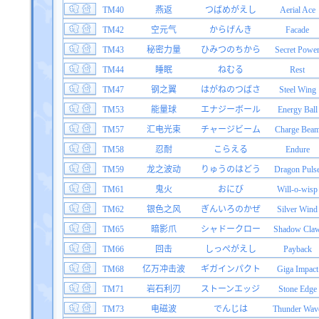
TM40
燕返
つばめがえし
Aerial Ace
TM42
空元气
からげんき
Facade
TM43
秘密力量
ひみつのちから
Secret Powe
TM44
睡眠
ねむる
Rest
TM47
钢之翼
はがねのつばさ
Steel Wing
TM53
能量球
エナジーボール
Energy Ball
TM57
汇电光束
チャージビーム
Charge Bea
TM58
忍耐
こらえる
Endure
TM59
龙之波动
りゅうのはどう
Dragon Puls
TM61
鬼火
おにび
Will-o-wisp
TM62
银色之风
ぎんいろのかぜ
Silver Wind
TM65
暗影爪
シャドークロー
Shadow Cla
TM66
回击
しっぺがえし
Payback
TM68
亿万冲击波
ギガインパクト
Giga Impact
TM71
岩石利刃
ストーンエッジ
Stone Edge
TM73
电磁波
でんじは
Thunder Wav