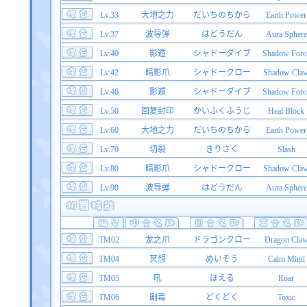
Lv.33
大地之力
だいちのちから
Earth Power
Lv.37
波导弹
はどうだん
Aura Sphere
Lv.40
影遁
シャドーダイブ
Shadow Forc
Lv.42
暗影爪
シャドークロー
Shadow Cla
Lv.46
影遁
シャドーダイブ
Shadow Forc
Lv.50
回复封印
かいふくふうじ
Heal Block
Lv.60
大地之力
だいちのちから
Earth Power
Lv.70
切裂
きりさく
Slash
Lv.80
暗影爪
シャドークロー
Shadow Cla
Lv.90
波导弹
はどうだん
Aura Sphere
TM02
龙之爪
ドラゴンクロー
Dragon Cla
TM04
冥想
めいそう
Calm Mind
TM05
吼
ほえる
Roar
TM06
剧毒
どくどく
Toxic