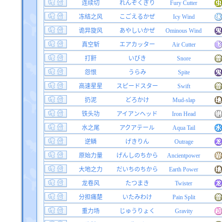
连续切
れんぞくぎり
Fury Cutter
冻结之风
こごえるかぜ
Icy Wind
诡异旋风
あやしいかぜ
Ominous Wind
真空斩
エアカッター
Air Cutter
打鼾
いびき
Snore
怨恨
うらみ
Spite
高速星星
スピードスター
Swift
扔泥
どろかけ
Mud-slap
铁头功
アイアンヘッド
Iron Head
水之尾
アクアテール
Aqua Tail
逆鳞
げきりん
Outrage
原始力量
げんしのちから
Ancientpower
大地之力
だいちのちから
Earth Power
龙卷风
たつまき
Twister
分担痛楚
いたみわけ
Pain Split
重力场
じゅうりょく
Gravity