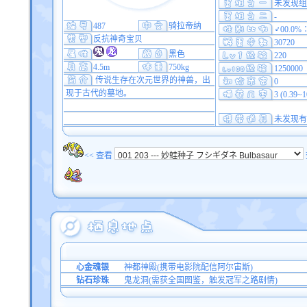
未发现组
-
487
骑拉帝纳
♂00.0%
反抗神奇宝贝
30720
黑色
220
4.5m
750kg
1250000
传说生存在次元世界的神兽，出
0
现于古代的墓地。
3 (0.39~
未发现有
<< 查看
心金魂银
神都神殿(携带电影院配信阿尔宙斯)
钻石珍珠
鬼龙洞(需获全国图鉴，触发冠军之路剧情)