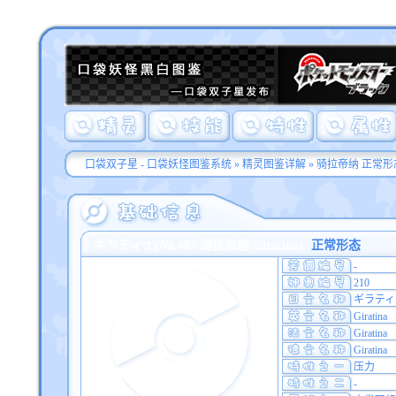
口袋双子星 - 口袋妖怪图鉴系统
»
精灵图鉴详解
» 骑拉帝纳 正常形
ギラティナ(No.487 骑拉帝纳/Giratina)
正常形态
-
210
ギラティ
Giratina
Giratina
Giratina
压力
-