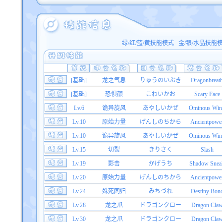
绿/红/蓝/黄技能模式
金/银/水晶技能
[基础]
龙之气息
りゅうのいぶき
Dragonbreat
[基础]
恐惧颜
こわいかお
Scary Face
Lv.6
诡异旋风
あやしいかぜ
Ominous Win
Lv.10
原始力量
げんしのちから
Ancientpowe
Lv.10
诡异旋风
あやしいかぜ
Ominous Win
Lv.15
切裂
きりさく
Slash
Lv.19
影击
かげうち
Shadow Snea
Lv.20
原始力量
げんしのちから
Ancientpowe
Lv.24
殊死同归
みちづれ
Destiny Bon
Lv.28
龙之爪
ドラゴンクロー
Dragon Cla
Lv.30
龙之爪
ドラゴンクロー
Dragon Cla