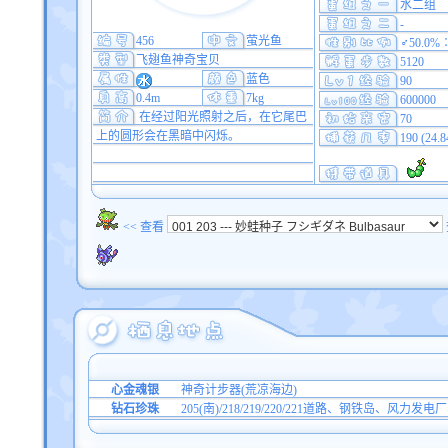
水二组
-
456
萤光鱼
♂50.0%
飞翅鱼神奇宝贝
5120
蓝色
90
0.4m
7kg
600000
在经过阳光照射之后，在它尾巴
70
上的圆形会在黑暗中闪烁。
190 (24.
<< 查看
心金魂银
神奇计步器(荒凉海边)
钻石珍珠
205(南)/218/219/220/221道路、钢铁岛、风力