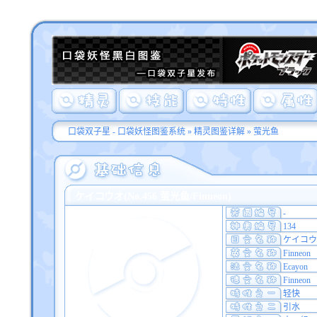
口袋双子星 - 口袋妖怪图鉴系统
»
精灵图鉴详解
» 萤光鱼
ケイコウオ(No.456 萤光鱼/Finneon)
-
134
ケイコウ
Finneon
Ecayon
Finneon
轻快
引水