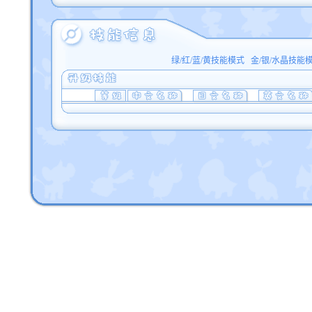
绿/红/蓝/黄技能模式
金/银/水晶技能