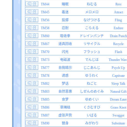
TM44
睡眠
ねむる
Rest
TM45
着迷
メロメロ
Attract
TM56
投掷
なげつける
Fling
TM58
忍耐
こらえる
Endure
TM60
吸收拳
ドレインパンチ
Drain Punch
TM67
道具回收
リサイクル
Recycle
TM70
闪光
フラッシュ
Flash
TM73
电磁波
でんじは
Thunder Wav
TM77
自我暗示
じこあんじ
Psych Up
TM78
诱惑
ゆうわく
Captivate
TM82
梦话
ねごと
Sleep Talk
TM83
自然恩惠
しぜんのめぐみ
Natural Gift
TM85
食梦
ゆめくい
Dream Eater
TM86
草绳结
くさむすび
Grass Knot
TM87
虚张声势
いばる
Swagger
TM90
替身
みがわり
Substitute