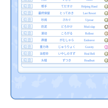
帮手
てだすけ
Helping Hand
最终保留
とっておき
Last Resort
吵闹
さわぐ
Uproar
扔泥
どろかけ
Mud-slap
滚动
ころがる
Rollout
莽撞
がむしゃら
Endeavor
重力场
じゅうりょく
Gravity
治愈铃
いやしのすず
Heal Bell
头槌
ずつき
Headbutt