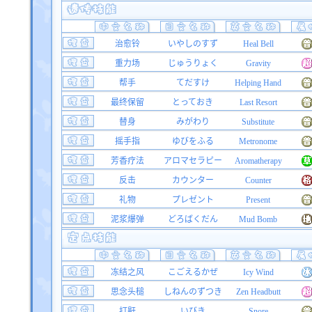
治愈铃
いやしのすず
Heal Bell
重力场
じゅうりょく
Gravity
帮手
てだすけ
Helping Hand
最终保留
とっておき
Last Resort
替身
みがわり
Substitute
摇手指
ゆびをふる
Metronome
芳香疗法
アロマセラピー
Aromatherapy
反击
カウンター
Counter
礼物
プレゼント
Present
泥浆爆弹
どろばくだん
Mud Bomb
冻结之风
こごえるかぜ
Icy Wind
思念头槌
しねんのずつき
Zen Headbutt
打鼾
いびき
Snore