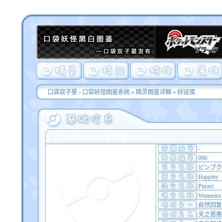
口袋双子星 - 口袋妖怪图鉴系统
»
精灵图鉴详解
» 好运蛋
ピンプク(No.440 好运蛋/Happiny)
-
096
ピンプク
Happiny
Ptiravi
Wonneira
自然回复
天之恩惠