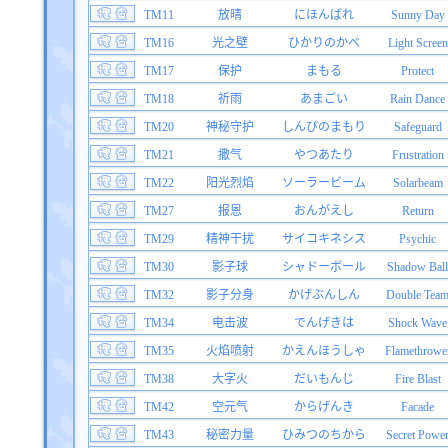
TM11
放晴
にほんばれ
Sunny Day
TM16
光之壁
ひかりのかべ
Light Screen
TM17
保护
まもる
Protect
TM18
祈雨
あまごい
Rain Dance
TM20
神秘守护
しんぴのまもり
Safeguard
TM21
撒气
やつあたり
Frustration
TM22
阳光烈焰
ソーラービーム
Solarbeam
TM27
报恩
おんがえし
Return
TM29
精神干扰
サイコキネシス
Psychic
TM30
影子球
シャドーボール
Shadow Ball
TM32
影子分身
かげぶんしん
Double Tea
TM34
电击波
でんげきは
Shock Wave
TM35
火焰喷射
かえんほうしゃ
Flamethrowe
TM38
大字火
だいもんじ
Fire Blast
TM42
空元气
からげんき
Facade
TM43
秘密力量
ひみつのちから
Secret Powe