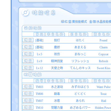
绿/红/蓝/黄技能模式
金/银/水晶技能
[基础]
拍打
はたく
Pound
[基础]
撒娇
あまえる
Charm
Lv.5
效仿
まねっこ
Copycat
Lv.9
精神回复
リフレッシュ
Refresh
Lv.12
天使之吻
てんしのキッス
Sweet Kiss
TM03
水之波动
みずのはどう
Water Pulse
TM06
剧毒
どくどく
Toxic
TM07
冰雹
あられ
Hail
TM10
觉醒力量
めざめるパワー
Hidden Powe