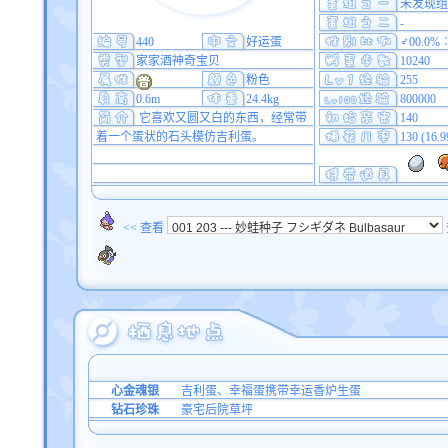
未发现组
-
440
好运蛋
♂00.0%
家家酒神奇宝贝
10240
粉色
255
0.6m
24.4kg
800000
它喜欢又圆又白的东西，经常带
140
着一个蛋状的石头模仿吉利蛋。
130 (16.
<< 查看
心金魂银
吉利蛋、幸福蛋携带幸运香炉生蛋
钻石珍珠
豪宅后院草坪