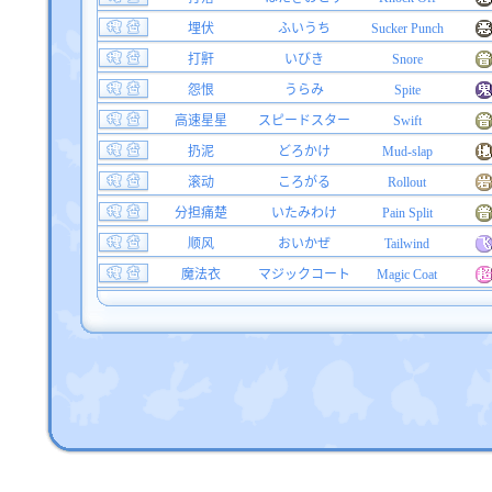
埋伏
ふいうち
Sucker Punch
打鼾
いびき
Snore
怨恨
うらみ
Spite
高速星星
スピードスター
Swift
扔泥
どろかけ
Mud-slap
滚动
ころがる
Rollout
分担痛楚
いたみわけ
Pain Split
顺风
おいかぜ
Tailwind
魔法衣
マジックコート
Magic Coat