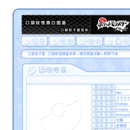
口袋双子星 - 口袋妖怪图鉴系统
»
精灵图鉴详解
» 附和气球
フワライド(No.426 附和气球/Drifblim)
-
066
フワライ
Drifblim
Grodrive
Drifzepeli
引爆
走钢线