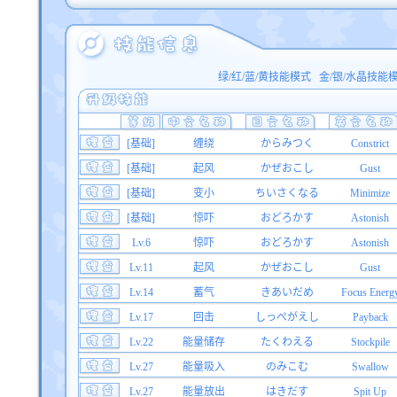
绿/红/蓝/黄技能模式
金/银/水晶技能
[基础]
缠绕
からみつく
Constrict
[基础]
起风
かぜおこし
Gust
[基础]
变小
ちいさくなる
Minimize
[基础]
惊吓
おどろかす
Astonish
Lv.6
惊吓
おどろかす
Astonish
Lv.11
起风
かぜおこし
Gust
Lv.14
蓄气
きあいだめ
Focus Energ
Lv.17
回击
しっぺがえし
Payback
Lv.22
能量储存
たくわえる
Stockpile
Lv.27
能量吸入
のみこむ
Swallow
Lv.27
能量放出
はきだす
Spit Up