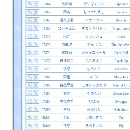
TM64
大爆炸
だいばくはつ
Explosion
TM66
回击
しっぺがえし
Payback
TM67
道具回收
リサイクル
Recycle
TM68
亿万冲击波
ギガインパクト
Giga Impact
TM70
闪光
フラッシュ
Flash
TM73
电磁波
でんじは
Thunder Wav
TM74
螺旋球
ジャイロボール
Gyro Ball
TM77
自我暗示
じこあんじ
Psych Up
TM78
诱惑
ゆうわく
Captivate
TM82
梦话
ねごと
Sleep Talk
TM83
自然恩惠
しぜんのめぐみ
Natural Gift
TM85
食梦
ゆめくい
Dream Eater
TM87
虚张声势
いばる
Swagger
TM90
替身
みがわり
Substitute
HM01
剪切
いあいぎり
Cut
HM02
飞空
そらをとぶ
Fly