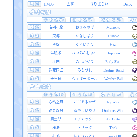
HM05
去雾
きりばらい
Defog
临别礼物
おきみやげ
Memento
束缚
かなしばり
Disable
黑雾
くろいきり
Haze
催眠术
さいみんじゅつ
Hypnosis
压制
のしかかり
Body Slam
殊死同归
みちづれ
Destiny Bond
天气球
ウェザーボール
Weather Ball
冻结之风
こごえるかぜ
Icy Wind
诡异旋风
あやしいかぜ
Ominous Wind
真空斩
エアカッター
Air Cutter
戏法
トリック
Trick
打落
はたきおとす
Knock Off