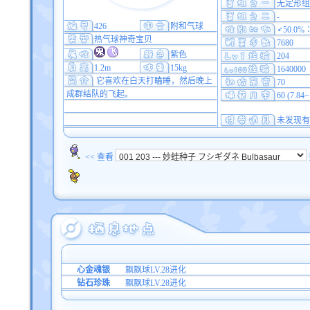
无定形组
-
426
附和气球
♂50.0%
热气球神奇宝贝
7680
紫色
204
1.2m
15kg
1640000
它喜欢在白天打瞌睡，然后晚上
70
成群结队的飞起。
60 (7.84
未发现有
<< 查看
心金魂银
飘飘球LV.28进化
钻石珍珠
飘飘球LV.28进化