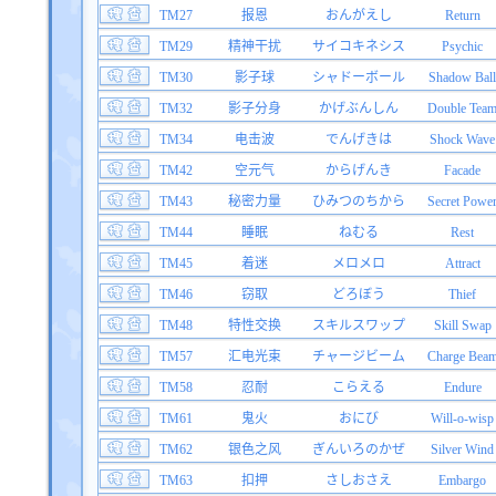
TM27
报恩
おんがえし
Return
TM29
精神干扰
サイコキネシス
Psychic
TM30
影子球
シャドーボール
Shadow Ball
TM32
影子分身
かげぶんしん
Double Tea
TM34
电击波
でんげきは
Shock Wave
TM42
空元气
からげんき
Facade
TM43
秘密力量
ひみつのちから
Secret Powe
TM44
睡眠
ねむる
Rest
TM45
着迷
メロメロ
Attract
TM46
窃取
どろぼう
Thief
TM48
特性交换
スキルスワップ
Skill Swap
TM57
汇电光束
チャージビーム
Charge Bea
TM58
忍耐
こらえる
Endure
TM61
鬼火
おにび
Will-o-wisp
TM62
银色之风
ぎんいろのかぜ
Silver Wind
TM63
扣押
さしおさえ
Embargo