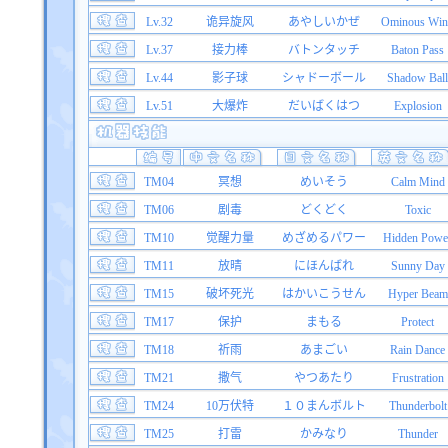
Lv.32
诡异旋风
あやしいかぜ
Ominous Win
Lv.37
接力棒
バトンタッチ
Baton Pass
Lv.44
影子球
シャドーボール
Shadow Ball
Lv.51
大爆炸
だいばくはつ
Explosion
TM04
冥想
めいそう
Calm Mind
TM06
剧毒
どくどく
Toxic
TM10
觉醒力量
めざめるパワー
Hidden Powe
TM11
放晴
にほんばれ
Sunny Day
TM15
破坏死光
はかいこうせん
Hyper Beam
TM17
保护
まもる
Protect
TM18
祈雨
あまごい
Rain Dance
TM21
撒气
やつあたり
Frustration
TM24
10万伏特
１０まんボルト
Thunderbolt
TM25
打雷
かみなり
Thunder