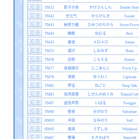
TM32
影子分身
かげぶんしん
Double Tea
TM42
空元气
からげんき
Facade
TM43
秘密力量
ひみつのちから
Secret Powe
TM44
睡眠
ねむる
Rest
TM45
着迷
メロメロ
Attract
TM55
潮汐
しおみず
Brine
TM58
忍耐
こらえる
Endure
TM77
自我暗示
じこあんじ
Psych Up
TM78
诱惑
ゆうわく
Captivate
TM82
梦话
ねごと
Sleep Talk
TM83
自然恩惠
しぜんのめぐみ
Natural Gift
TM87
虚张声势
いばる
Swagger
TM90
替身
みがわり
Substitute
HM03
冲浪
なみのり
Surf
HM05
漩涡
うずしお
Whirlpool
HM07
攀瀑
たきのぼり
Waterfall