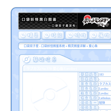
口袋双子星 - 口袋妖怪图鉴系统
»
精灵图鉴详解
» 爱心鱼
ラブカス(No.370 爱心鱼/Luvdisc)
183
-
ラブカス
Luvdisc
Lovdisc
Liebiskus
轻快
-