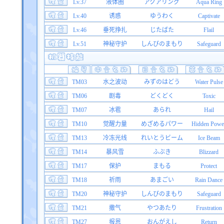
Lv.37
液体圈
アクアリング
Aqua Ring
Lv.40
诱惑
ゆうわく
Captivate
Lv.46
垂死挣扎
じたばた
Flail
Lv.51
神秘守护
しんぴのまもり
Safeguard
TM03
水之波动
みずのはどう
Water Pulse
TM06
剧毒
どくどく
Toxic
TM07
冰雹
あられ
Hail
TM10
觉醒力量
めざめるパワー
Hidden Powe
TM13
冷冻光线
れいとうビーム
Ice Beam
TM14
暴风雪
ふぶき
Blizzard
TM17
保护
まもる
Protect
TM18
祈雨
あまごい
Rain Dance
TM20
神秘守护
しんぴのまもり
Safeguard
TM21
撒气
やつあたり
Frustration
TM27
报恩
おんがえし
Return