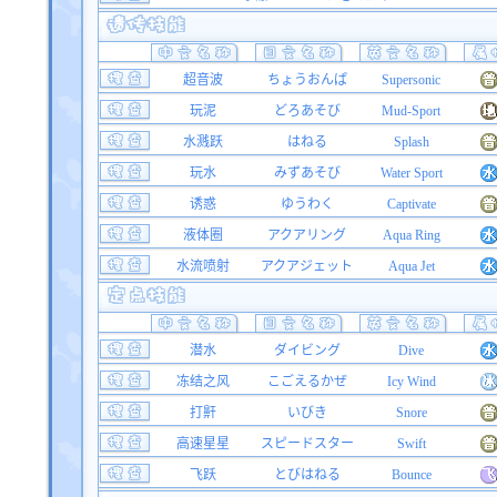
超音波
ちょうおんぱ
Supersonic
玩泥
どろあそび
Mud-Sport
水溅跃
はねる
Splash
玩水
みずあそび
Water Sport
诱惑
ゆうわく
Captivate
液体圈
アクアリング
Aqua Ring
水流喷射
アクアジェット
Aqua Jet
潜水
ダイビング
Dive
冻结之风
こごえるかぜ
Icy Wind
打鼾
いびき
Snore
高速星星
スピードスター
Swift
飞跃
とびはねる
Bounce