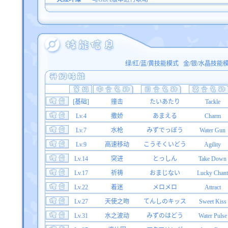
绿/红/蓝/黄技能模式
金/银/水晶技能
[基础]
撞击
たいあたり
Tackle
Lv.4
撒娇
あまえる
Charm
Lv.7
水枪
みずでっぽう
Water Gun
Lv.9
高速移动
こうそくいどう
Agility
Lv.14
突进
とっしん
Take Down
Lv.17
祈祷
おまじない
Lucky Chant
Lv.22
着迷
メロメロ
Attract
Lv.27
天使之吻
てんしのキッス
Sweet Kiss
Lv.31
水之波动
みずのはどう
Water Pulse