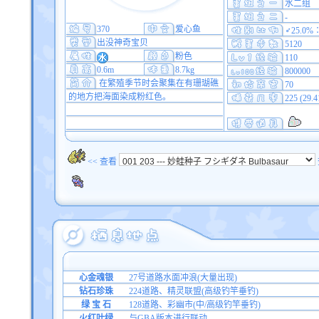
水二组
-
370
爱心鱼
♂25.0%
出没神奇宝贝
5120
粉色
110
0.6m
8.7kg
800000
在繁殖季节时会聚集在有珊瑚礁
70
的地方把海面染成粉红色。
225 (29.
<< 查看
心金魂银
27号道路水面冲浪(大量出现)
钻石珍珠
224道路、精灵联盟(高级钓竿垂钓)
绿 宝 石
128道路、彩幽市(中/高级钓竿垂钓)
火红叶绿
与GBA版本进行联动