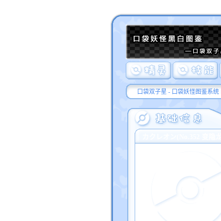
口袋双子星 - 口袋妖怪图鉴系统
カクレオン(No.352 变隐龙/K