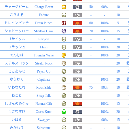
チャージビーム
Charge Beam
50
90%
10
こらえる
Endure
-
-
10
ドレインパンチ
Drain Punch
60
100%
5
シャドークロー
Shadow Claw
70
100%
15
リサイクル
Recycle
-
-
10
フラッシュ
Flash
-
100%
20
でんじは
Thunder Wave
-
100%
20
ステルスロック
Stealth Rock
-
-
20
じこあんじ
Psych Up
-
-
10
ゆうわく
Captivate
-
100%
20
いわなだれ
Rock Slide
75
90%
10
ねごと
Sleep Talk
-
-
10
しぜんのめぐみ
Natural Gift
-
100%
15
くさむすび
Grass Knot
-
100%
20
いばる
Swagger
-
90%
15
みがわり
Substitute
-
-
10