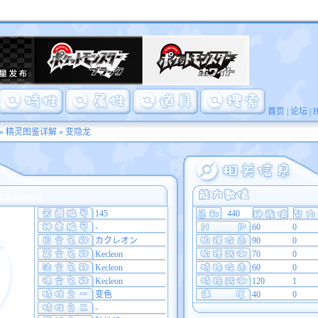
首页
|
论坛
|
»
精灵图鉴详解
» 变隐龙
ecleon)
145
440
-
60
0
カクレオン
90
0
Kecleon
70
0
Kecleon
60
0
Kecleon
120
1
变色
40
0
-