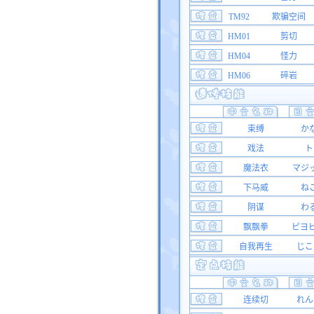
TM92
欺骗空间
HM01
剪切
HM04
怪力
HM06
碎岩
束缚
か
戏法
ト
魔法衣
マジ
下马威
ね
阴谋
わ
飘飘拳
ピヨ
自我再生
じこ
连续切
れん