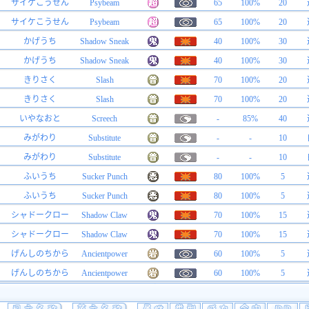
サイケこうせん
Psybeam
65
100%
20
サイケこうせん
Psybeam
65
100%
20
かげうち
Shadow Sneak
40
100%
30
かげうち
Shadow Sneak
40
100%
30
きりさく
Slash
70
100%
20
きりさく
Slash
70
100%
20
いやなおと
Screech
-
85%
40
みがわり
Substitute
-
-
10
みがわり
Substitute
-
-
10
ふいうち
Sucker Punch
80
100%
5
ふいうち
Sucker Punch
80
100%
5
シャドークロー
Shadow Claw
70
100%
15
シャドークロー
Shadow Claw
70
100%
15
げんしのちから
Ancientpower
60
100%
5
げんしのちから
Ancientpower
60
100%
5