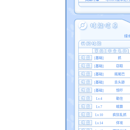
绿/
[基础]
抓
[基础]
窃取
[基础]
摇尾巴
[基础]
舌头舔
[基础]
惊吓
Lv.4
勒住
Lv.7
暗算
Lv.10
疯狂乱抓
Lv.14
佯攻