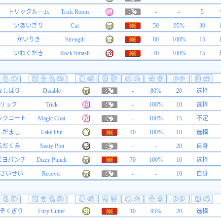
トリックルーム
Trick Room
-
-
5
いあいぎり
Cut
50
95%
30
かいりき
Strength
80
100%
15
いわくだき
Rock Smash
40
100%
15
なしばり
Disable
-
80%
20
选择
リック
Trick
-
100%
10
选择
ックコート
Magic Coat
-
100%
15
不定
こだまし
Fake Out
40
100%
10
选择
るだくみ
Nasty Plot
-
-
20
自身
ピヨパンチ
Dizzy Punch
70
100%
10
选择
さいせい
Recover
-
-
10
自身
ぞくぎり
Fury Cutter
10
95%
20
选择