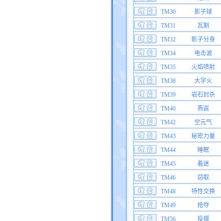
TM30
影子球
TM31
瓦割
TM32
影子分身
TM34
电击波
TM35
火焰喷射
TM38
大字火
TM39
岩石封杀
TM40
燕返
TM42
空元气
TM43
秘密力量
TM44
睡眠
TM45
着迷
TM46
窃取
TM48
特性交换
TM49
抢夺
TM56
投掷