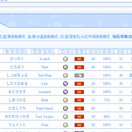
红/蓝/黄技能模式
金/银/水晶技能模式
红/蓝/绿宝石/火红/叶绿技能模式
钻石/珍珠/
ひっかく
Scratch
40
100%
35
どろぼう
Thief
40
100%
10
しっぽをふる
Tail Whip
-
100%
30
したでなめる
Lick
20
100%
30
おどろかす
Astonish
30
100%
15
しめつける
Bind
15
75%
20
だましうち
Faint Attack
60
-
20
みだれひっかき
Fury Swipes
18
80%
15
フェイント
Feint
50
100%
10