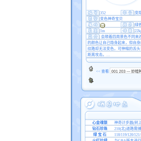
352
变
变色神奇宝贝
绿
1m
22k
会顺着四周景色不同来
的颜色让自己隐身起来，但自身
纹路却无法变色，可伸缩的舌头
距离攻击。…
<< 查看
心金魂银
神奇计步器(树上
钻石珍珠
210(北)道路需
绿 宝 石
118/119/120/12
火红叶绿
与GBA版本进