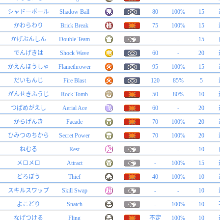
シャドーボール
Shadow Ball
80
100%
15
かわらわり
Brick Break
75
100%
15
かげぶんしん
Double Team
-
-
15
でんげきは
Shock Wave
60
-
20
かえんほうしゃ
Flamethrower
95
100%
15
だいもんじ
Fire Blast
120
85%
5
がんせきふうじ
Rock Tomb
50
80%
10
つばめがえし
Aerial Ace
60
-
20
からげんき
Facade
70
100%
20
ひみつのちから
Secret Power
70
100%
20
ねむる
Rest
-
-
10
メロメロ
Attract
-
100%
15
どろぼう
Thief
40
100%
10
スキルスワップ
Skill Swap
-
-
10
よこどり
Snatch
-
100%
10
なげつける
Fling
不定
100%
10