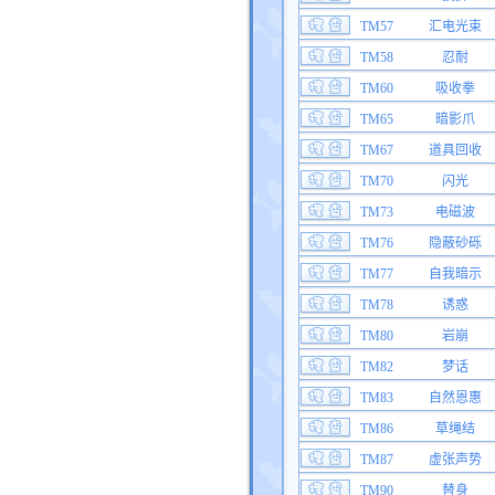
TM57
汇电光束
TM58
忍耐
TM60
吸收拳
TM65
暗影爪
TM67
道具回收
TM70
闪光
TM73
电磁波
TM76
隐蔽砂砾
TM77
自我暗示
TM78
诱惑
TM80
岩崩
TM82
梦话
TM83
自然恩惠
TM86
草绳结
TM87
虚张声势
TM90
替身