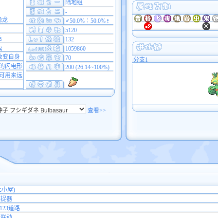
陆地组
-
隐龙
♂50.0%∶50.0%♀
5120
色
132
g
1059860
改变自身
70
分支1
的闪电形
200 (26.14~100%)
可用来远
查看>>
小屋)
捕捉器
1/123道路
行联动