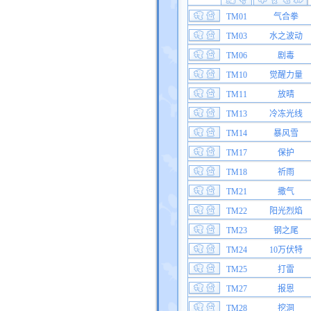
TM01
气合拳
TM03
水之波动
TM06
剧毒
TM10
觉醒力量
TM11
放晴
TM13
冷冻光线
TM14
暴风雪
TM17
保护
TM18
祈雨
TM21
撒气
TM22
阳光烈焰
TM23
钢之尾
TM24
10万伏特
TM25
打雷
TM27
报恩
TM28
挖洞