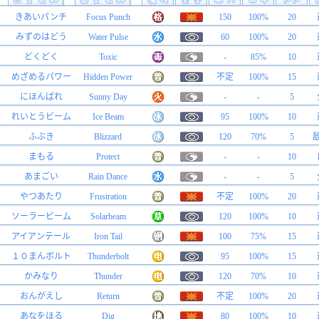
きあいパンチ
Focus Punch
150
100%
20
みずのはどう
Water Pulse
60
100%
20
どくどく
Toxic
-
85%
10
めざめるパワー
Hidden Power
不定
100%
15
にほんばれ
Sunny Day
-
-
5
れいとうビーム
Ice Beam
95
100%
10
ふぶき
Blizzard
120
70%
5
まもる
Protect
-
-
10
あまごい
Rain Dance
-
-
5
やつあたり
Frustration
不定
100%
20
ソーラービーム
Solarbeam
120
100%
10
アイアンテール
Iron Tail
100
75%
15
１０まんボルト
Thunderbolt
95
100%
15
かみなり
Thunder
120
70%
10
おんがえし
Return
不定
100%
20
あなをほる
Dig
80
100%
10