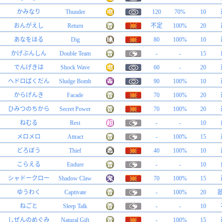
かみなり
Thunder
120
70%
10
おんがえし
Return
不定
100%
20
あなをほる
Dig
80
100%
10
かげぶんしん
Double Team
-
-
15
でんげきは
Shock Wave
60
-
20
ヘドロばくだん
Sludge Bomb
90
100%
10
からげんき
Facade
70
100%
20
ひみつのちから
Secret Power
70
100%
20
ねむる
Rest
-
-
10
メロメロ
Attract
-
100%
15
どろぼう
Thief
40
100%
10
こらえる
Endure
-
-
10
シャドークロー
Shadow Claw
70
100%
15
ゆうわく
Captivate
-
100%
20
ねごと
Sleep Talk
-
-
10
しぜんのめぐみ
Natural Gift
-
100%
15