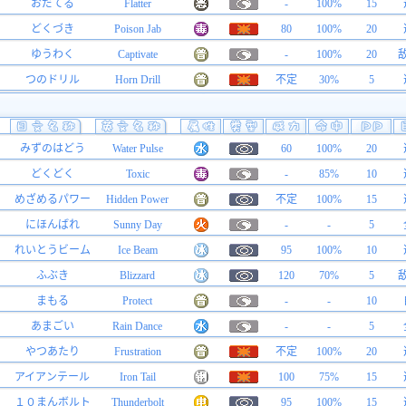
おだてる
Flatter
-
100%
15
どくづき
Poison Jab
80
100%
20
ゆうわく
Captivate
-
100%
20
つのドリル
Horn Drill
不定
30%
5
みずのはどう
Water Pulse
60
100%
20
どくどく
Toxic
-
85%
10
めざめるパワー
Hidden Power
不定
100%
15
にほんばれ
Sunny Day
-
-
5
れいとうビーム
Ice Beam
95
100%
10
ふぶき
Blizzard
120
70%
5
まもる
Protect
-
-
10
あまごい
Rain Dance
-
-
5
やつあたり
Frustration
不定
100%
20
アイアンテール
Iron Tail
100
75%
15
１０まんボルト
Thunderbolt
95
100%
15