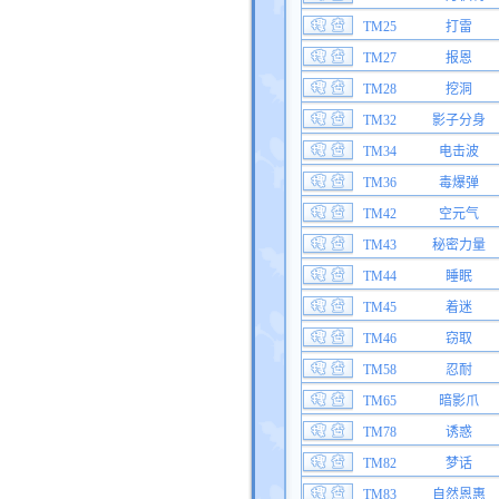
TM25
打雷
TM27
报恩
TM28
挖洞
TM32
影子分身
TM34
电击波
TM36
毒爆弹
TM42
空元气
TM43
秘密力量
TM44
睡眠
TM45
着迷
TM46
窃取
TM58
忍耐
TM65
暗影爪
TM78
诱惑
TM82
梦话
TM83
自然恩惠