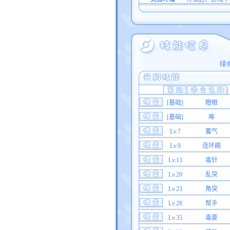
绿/
[基础]
瞪眼
[基础]
啄
Lv.7
蓄气
Lv.9
连环踢
Lv.13
毒针
Lv.20
乱突
Lv.23
角突
Lv.28
帮手
Lv.35
毒菱