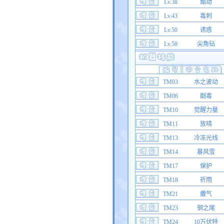
Lv.38
煽动
Lv.43
毒刺
Lv.50
诱惑
Lv.58
尖角钻
TM03
水之波动
TM06
剧毒
TM10
觉醒力量
TM11
放晴
TM13
冷冻光线
TM14
暴风雪
TM17
保护
TM18
祈雨
TM21
撒气
TM23
钢之尾
TM24
10万伏特