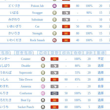
どくづき
Poison Jab
80
100%
20
いばる
Swagger
-
90%
15
みがわり
Substitute
-
-
10
いあいぎり
Cut
50
95%
30
かいりき
Strength
80
100%
15
いわくだき
Rock Smash
40
100%
15
ウンター
Counter
-
100%
20
不定
なしばり
Disable
-
80%
20
选择
うおんぱ
Supersonic
-
55%
20
选择
っしん
Take Down
90
85%
20
选择
わすれ
Amnesia
-
-
20
自身
んりき
Confusion
50
100%
25
选择
ろだたき
Beat Up
10
100%
10
选择
いうち
Sucker Punch
80
100%
5
选择