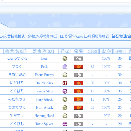
红/蓝/黄技能模式
金/银/水晶技能模式
红/蓝/绿宝石/火红/叶绿技能模式
钻石/珍珠/
にらみつける
Leer
-
100%
30
つつく
Peck
35
100%
35
きあいだめ
Focus Energy
-
-
30
にどげり
Double Kick
30
100%
30
どくばり
Poison Sting
15
100%
35
みだれづき
Fury Attack
15
85%
20
つのでつく
Horn Attack
65
100%
25
てだすけ
Helping Hand
-
100%
20
どくびし
Toxic Spikes
-
-
20