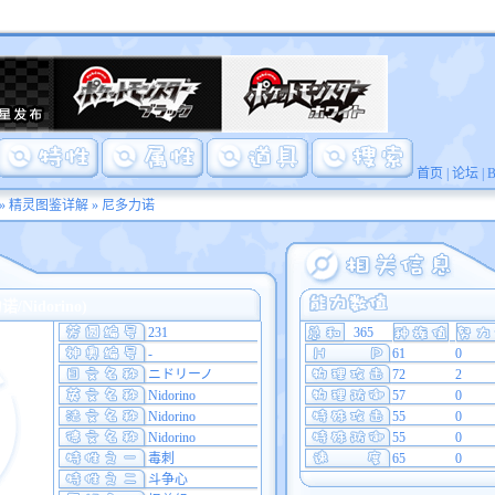
首页
|
论坛
|
»
精灵图鉴详解
» 尼多力诺
Nidorino)
231
365
-
61
0
ニドリーノ
72
2
Nidorino
57
0
Nidorino
55
0
Nidorino
55
0
毒刺
65
0
斗争心