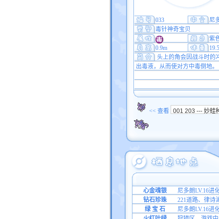
033
尼
毒针神奇宝贝
紫
0.9m
19.
头上的角会因战斗时的
出毒液，从而使对方中毒倒地。
<< 查看
心金魂银
尼多朗LV.16进
钻石珍珠
221道路、律诗
绿 宝 石
尼多朗LV.16进
火红叶绿
狩猎区、游戏中