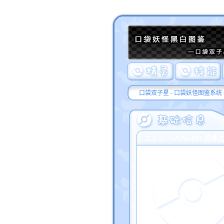
口袋双子星 - 口袋妖怪图鉴系统
ニドリーノ(No.033 尼多力诺/