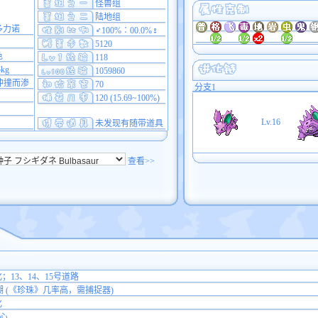
怪兽组
陆地组
多力诺
♂100%∶00.0%♀
5120
色
118
5kg
1059860
冲撞而渗
70
分支1
120 (15.69~100%)
Lv.16
未发现有随带道具
查看>>
化；13、14、15号道路
湖 (《珍珠》几率高，需捕捉器)
化
心