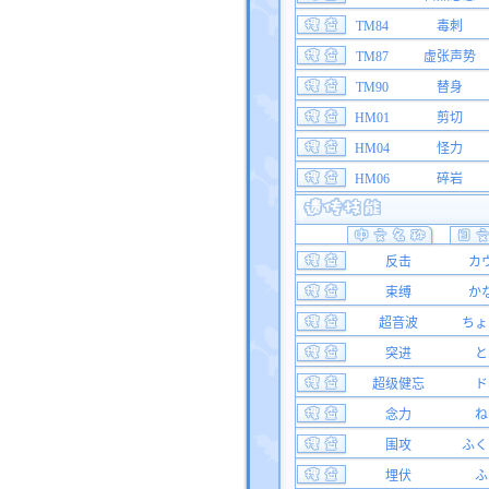
TM84
毒刺
TM87
虚张声势
TM90
替身
HM01
剪切
HM04
怪力
HM06
碎岩
反击
カ
束缚
か
超音波
ちょ
突进
と
超级健忘
ド
念力
ね
围攻
ふく
埋伏
ふ