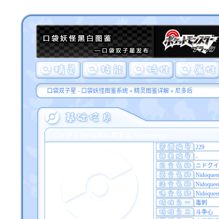
口袋双子星 - 口袋妖怪图鉴系统
»
精灵图鉴详解
» 尼多后
ニドクイン(No.031 尼多后/Nidoqueen)
229
-
ニドクイ
Nidoquee
Nidoquee
Nidoquee
毒刺
斗争心