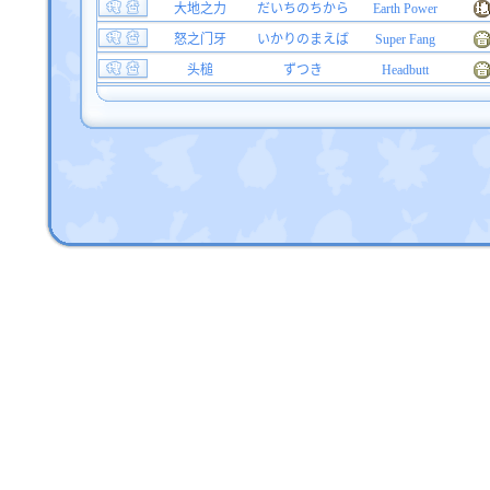
大地之力
だいちのちから
Earth Power
怒之门牙
いかりのまえば
Super Fang
头槌
ずつき
Headbutt