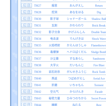
TM27
报恩
おんがえし
Return
TM28
挖洞
あなをほる
Dig
TM30
影子球
シャドーボール
Shadow Ball
TM31
瓦割
かわらわり
Brick Break
TM32
影子分身
かげぶんしん
Double Tea
TM34
电击波
でんげきは
Shock Wave
TM35
火焰喷射
かえんほうしゃ
Flamethrowe
TM36
毒爆弹
ヘドロばくだん
Sludge Bom
TM37
沙尘暴
すなあらし
Sandstorm
TM38
大字火
だいもんじ
Fire Blast
TM39
岩石封杀
がんせきふうじ
Rock Tomb
TM40
燕返
つばめがえし
Aerial Ace
TM41
折磨
いちゃもん
Torment
TM42
空元气
からげんき
Facade
TM43
秘密力量
ひみつのちから
Secret Powe
TM44
睡眠
ねむる
Rest