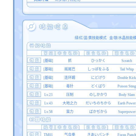
绿/红/蓝/黄技能模式
金/银/水晶技能
[基础]
抓
ひっかく
Scratch
[基础]
摇尾巴
しっぽをふる
Tail Whip
[基础]
连环踢
にどげり
Double Kick
[基础]
毒针
どくばり
Poison Sting
Lv.23
压制
のしかかり
Body Slam
Lv.43
大地之力
だいちのちから
Earth Power
Lv.58
蛮力
ばかぢから
Superpower
TM01
气合拳
きあいパンチ
Focus Punc