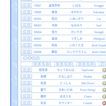
TM87
虚张声势
いばる
Swagger
TM90
替身
みがわり
Substitute
HM01
剪切
いあいぎり
Cut
HM03
冲浪
なみのり
Surf
HM04
怪力
かいりき
Strength
HM05
漩涡
うずしお
Whirlpool
HM06
碎岩
いわくだき
Rock Smash
HM08
攀岩
ロッククライム
Rock Climb
超音波
ちょうおんぱ
Supersonic
束缚
かなしばり
Disable
突进
とっしん
Take Down
蓄气
きあいだめ
Focus Energy
撒娇
あまえる
Charm
反击
カウンター
Counter