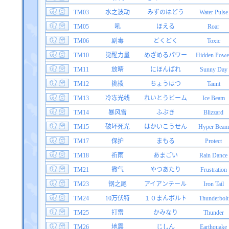
TM03
水之波动
みずのはどう
Water Pulse
TM05
吼
ほえる
Roar
TM06
剧毒
どくどく
Toxic
TM10
觉醒力量
めざめるパワー
Hidden Powe
TM11
放晴
にほんばれ
Sunny Day
TM12
挑拨
ちょうはつ
Taunt
TM13
冷冻光线
れいとうビーム
Ice Beam
TM14
暴风雪
ふぶき
Blizzard
TM15
破坏死光
はかいこうせん
Hyper Beam
TM17
保护
まもる
Protect
TM18
祈雨
あまごい
Rain Dance
TM21
撒气
やつあたり
Frustration
TM23
钢之尾
アイアンテール
Iron Tail
TM24
10万伏特
１０まんボルト
Thunderbolt
TM25
打雷
かみなり
Thunder
TM26
地震
じしん
Earthquake