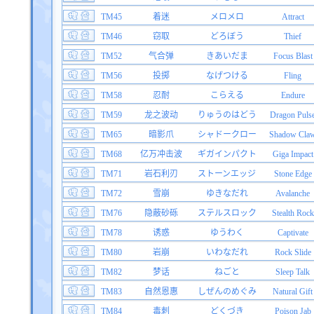
TM45
着迷
メロメロ
Attract
TM46
窃取
どろぼう
Thief
TM52
气合弹
きあいだま
Focus Blast
TM56
投掷
なげつける
Fling
TM58
忍耐
こらえる
Endure
TM59
龙之波动
りゅうのはどう
Dragon Puls
TM65
暗影爪
シャドークロー
Shadow Cla
TM68
亿万冲击波
ギガインパクト
Giga Impact
TM71
岩石利刃
ストーンエッジ
Stone Edge
TM72
雪崩
ゆきなだれ
Avalanche
TM76
隐蔽砂砾
ステルスロック
Stealth Rock
TM78
诱惑
ゆうわく
Captivate
TM80
岩崩
いわなだれ
Rock Slide
TM82
梦话
ねごと
Sleep Talk
TM83
自然恩惠
しぜんのめぐみ
Natural Gift
TM84
毒刺
どくづき
Poison Jab