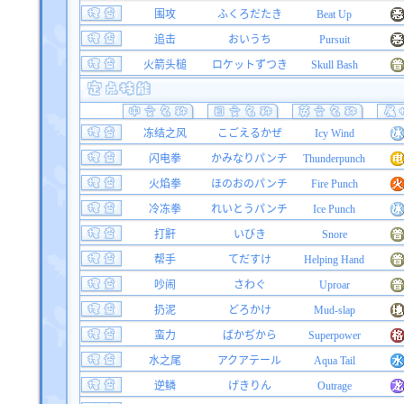
围攻
ふくろだたき
Beat Up
追击
おいうち
Pursuit
火箭头槌
ロケットずつき
Skull Bash
冻结之风
こごえるかぜ
Icy Wind
闪电拳
かみなりパンチ
Thunderpunch
火焰拳
ほのおのパンチ
Fire Punch
冷冻拳
れいとうパンチ
Ice Punch
打鼾
いびき
Snore
帮手
てだすけ
Helping Hand
吵闹
さわぐ
Uproar
扔泥
どろかけ
Mud-slap
蛮力
ばかぢから
Superpower
水之尾
アクアテール
Aqua Tail
逆鳞
げきりん
Outrage