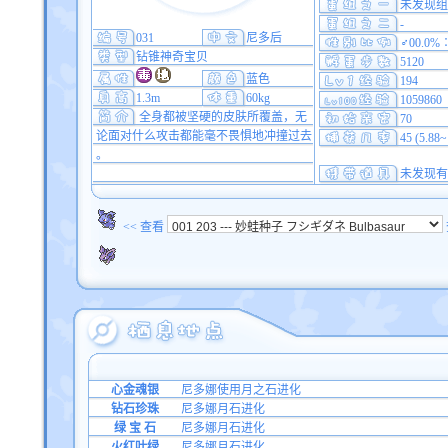
未发现组
-
031
尼多后
♂00.0%
钻锥神奇宝贝
5120
蓝色
194
1.3m
60kg
1059860
全身都被坚硬的皮肤所覆盖，无
70
论面对什么攻击都能毫不畏惧地冲撞过去
45 (5.88
。
未发现有
<< 查看
心金魂银
尼多娜使用月之石进化
钻石珍珠
尼多娜月石进化
绿 宝 石
尼多娜月石进化
火红叶绿
尼多娜月石进化