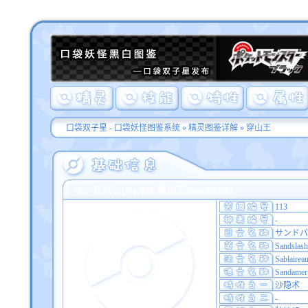
口袋双子星 - 口袋妖怪图鉴系统
»
精灵图鉴详解
» 穿山王
サンドパン(No.028 穿山王/Sandslash)
113
-
サンド
Sandslash
Sablairea
Sandamer
沙隐术
-