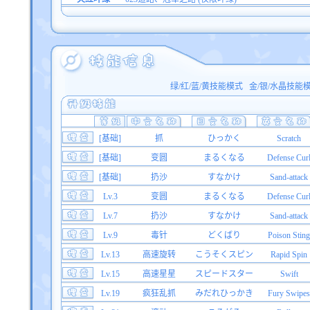
绿/红/蓝/黄技能模式
金/银/水晶技能
[基础]
抓
ひっかく
Scratch
[基础]
变圆
まるくなる
Defense Cur
[基础]
扔沙
すなかけ
Sand-attack
Lv.3
变圆
まるくなる
Defense Cur
Lv.7
扔沙
すなかけ
Sand-attack
Lv.9
毒针
どくばり
Poison Sting
Lv.13
高速旋转
こうそくスピン
Rapid Spin
Lv.15
高速星星
スピードスター
Swift
Lv.19
疯狂乱抓
みだれひっかき
Fury Swipes