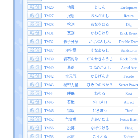
TM26
地震
じしん
Earthquake
TM27
报恩
おんがえし
Return
TM28
挖洞
あなをほる
Dig
TM31
瓦割
かわらわり
Brick Break
TM32
影子分身
かげぶんしん
Double Tea
TM37
沙尘暴
すなあらし
Sandstorm
TM39
岩石封杀
がんせきふうじ
Rock Tomb
TM40
燕返
つばめがえし
Aerial Ace
TM42
空元气
からげんき
Facade
TM43
秘密力量
ひみつのちから
Secret Powe
TM44
睡眠
ねむる
Rest
TM45
着迷
メロメロ
Attract
TM46
窃取
どろぼう
Thief
TM52
气合弹
きあいだま
Focus Blast
TM56
投掷
なげつける
Fling
TM58
忍耐
こらえる
Endure