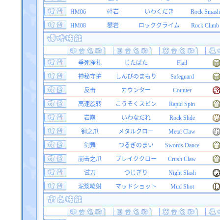
HM06
碎岩
いわくだき
Rock Smash
HM08
攀岩
ロッククライム
Rock Climb
垂死挣扎
じたばた
Flail
神秘守护
しんぴのまもり
Safeguard
反击
カウンター
Counter
高速旋转
こうそくスピン
Rapid Spin
岩崩
いわなだれ
Rock Slide
钢之爪
メタルクロー
Metal Claw
剑舞
つるぎのまい
Swords Dance
崩击之爪
ブレイククロー
Crush Claw
试刀
つじぎり
Night Slash
泥浆喷射
マッドショット
Mud Shot