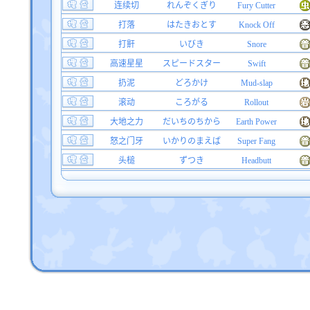
连续切
れんぞくぎり
Fury Cutter
打落
はたきおとす
Knock Off
打鼾
いびき
Snore
高速星星
スピードスター
Swift
扔泥
どろかけ
Mud-slap
滚动
ころがる
Rollout
大地之力
だいちのちから
Earth Power
怒之门牙
いかりのまえば
Super Fang
头槌
ずつき
Headbutt