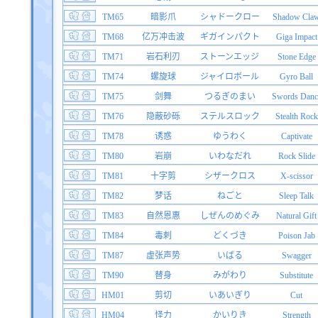
TM65
暗影爪
シャドークロー
Shadow Cla
TM68
亿万冲击波
ギガインパクト
Giga Impact
TM71
岩石利刃
ストーンエッジ
Stone Edge
TM74
螺旋球
ジャイロボール
Gyro Ball
TM75
剑舞
つるぎのまい
Swords Danc
TM76
隐蔽砂砾
ステルスロック
Stealth Rock
TM78
诱惑
ゆうわく
Captivate
TM80
岩崩
いわなだれ
Rock Slide
TM81
十字剪
シザークロス
X-scissor
TM82
梦话
ねごと
Sleep Talk
TM83
自然恩惠
しぜんのめぐみ
Natural Gift
TM84
毒刺
どくづき
Poison Jab
TM87
虚张声势
いばる
Swagger
TM90
替身
みがわり
Substitute
HM01
剪切
いあいぎり
Cut
HM04
怪力
かいりき
Strength