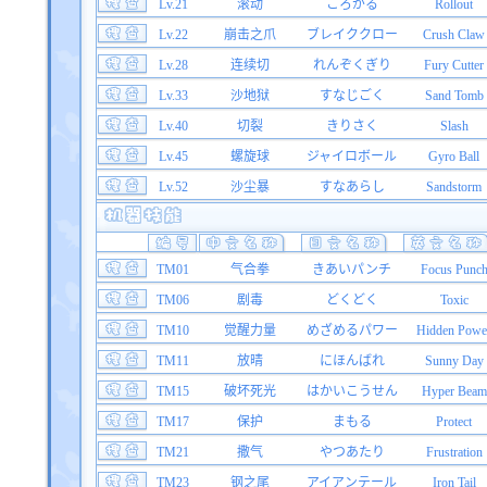
Lv.21
滚动
ころがる
Rollout
Lv.22
崩击之爪
ブレイククロー
Crush Claw
Lv.28
连续切
れんぞくぎり
Fury Cutter
Lv.33
沙地狱
すなじごく
Sand Tomb
Lv.40
切裂
きりさく
Slash
Lv.45
螺旋球
ジャイロボール
Gyro Ball
Lv.52
沙尘暴
すなあらし
Sandstorm
TM01
气合拳
きあいパンチ
Focus Punc
TM06
剧毒
どくどく
Toxic
TM10
觉醒力量
めざめるパワー
Hidden Powe
TM11
放晴
にほんばれ
Sunny Day
TM15
破坏死光
はかいこうせん
Hyper Beam
TM17
保护
まもる
Protect
TM21
撒气
やつあたり
Frustration
TM23
钢之尾
アイアンテール
Iron Tail