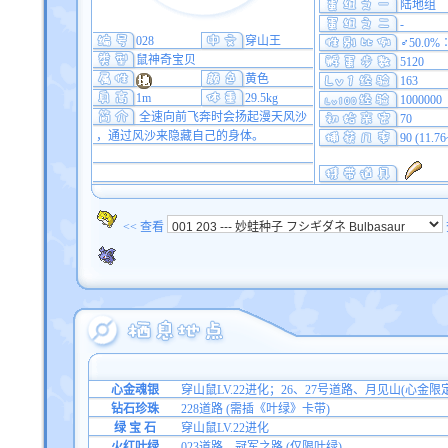
陆地组
-
028
穿山王
♂50.0%
鼠神奇宝贝
5120
黄色
163
1m
29.5kg
1000000
全速向前飞奔时会扬起漫天风沙
70
，通过风沙来隐藏自己的身体。
90 (11.7
<< 查看
心金魂银
穿山鼠LV.22进化；26、27号道路、月见山(心金限定
钻石珍珠
228道路 (需插《叶绿》卡带)
绿 宝 石
穿山鼠LV.22进化
火红叶绿
023道路、冠军之路 (仅限叶绿)