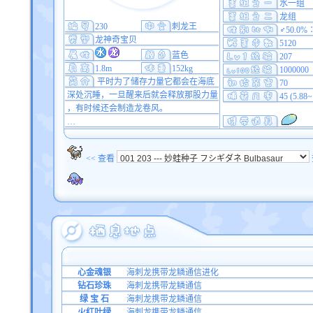
水一组
龙组
230
刺龙王
♂50.0%
龙神奇宝贝
5120
蓝色
207
1.8m
152kg
1000000
平时为了储存力量它都会在海底
70
深处沉睡，一旦醒来后就会释放那股力量
45 (5.88
，有时候还会制造龙卷风。
…
<< 查看
心金魂银
海刺龙携带龙鳞通信进化
钻石珍珠
海刺龙携带龙鳞通信
绿 宝 石
海刺龙携带龙鳞通信
火红叶绿
海刺龙携带龙鳞通信