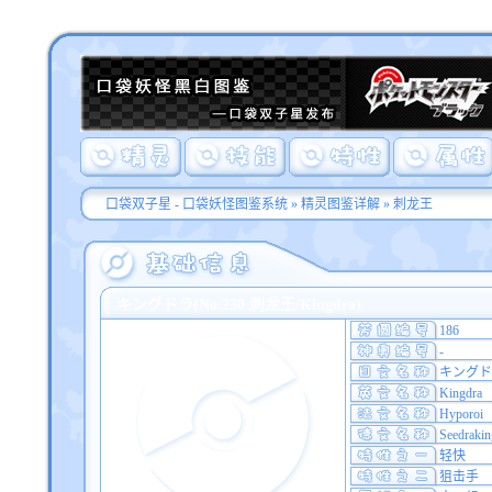
口袋双子星 - 口袋妖怪图鉴系统
»
精灵图鉴详解
» 刺龙王
キングドラ(No.230 刺龙王/Kingdra)
186
-
キングド
Kingdra
Hyporoi
Seedrakin
轻快
狙击手