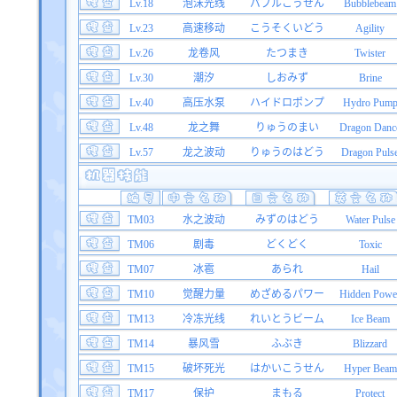
Lv.18
泡沫光线
バブルこうせん
Bubblebeam
Lv.23
高速移动
こうそくいどう
Agility
Lv.26
龙卷风
たつまき
Twister
Lv.30
潮汐
しおみず
Brine
Lv.40
高压水泵
ハイドロポンプ
Hydro Pum
Lv.48
龙之舞
りゅうのまい
Dragon Danc
Lv.57
龙之波动
りゅうのはどう
Dragon Puls
TM03
水之波动
みずのはどう
Water Pulse
TM06
剧毒
どくどく
Toxic
TM07
冰雹
あられ
Hail
TM10
觉醒力量
めざめるパワー
Hidden Powe
TM13
冷冻光线
れいとうビーム
Ice Beam
TM14
暴风雪
ふぶき
Blizzard
TM15
破坏死光
はかいこうせん
Hyper Beam
TM17
保护
まもる
Protect