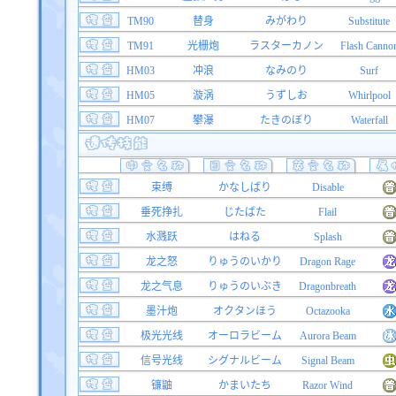
TM90
替身
みがわり
Substitute
TM91
光栅炮
ラスターカノン
Flash Canno
HM03
冲浪
なみのり
Surf
HM05
漩涡
うずしお
Whirlpool
HM07
攀瀑
たきのぼり
Waterfall
束缚
かなしばり
Disable
垂死挣扎
じたばた
Flail
水溅跃
はねる
Splash
龙之怒
りゅうのいかり
Dragon Rage
龙之气息
りゅうのいぶき
Dragonbreath
墨汁炮
オクタンほう
Octazooka
极光光线
オーロラビーム
Aurora Beam
信号光线
シグナルビーム
Signal Beam
镰鼬
かまいたち
Razor Wind