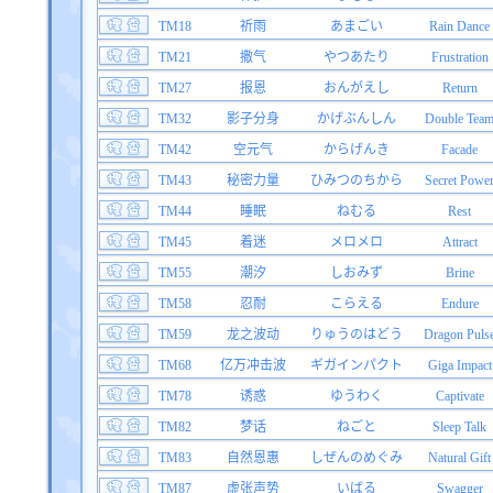
TM18
祈雨
あまごい
Rain Dance
TM21
撒气
やつあたり
Frustration
TM27
报恩
おんがえし
Return
TM32
影子分身
かげぶんしん
Double Tea
TM42
空元气
からげんき
Facade
TM43
秘密力量
ひみつのちから
Secret Powe
TM44
睡眠
ねむる
Rest
TM45
着迷
メロメロ
Attract
TM55
潮汐
しおみず
Brine
TM58
忍耐
こらえる
Endure
TM59
龙之波动
りゅうのはどう
Dragon Puls
TM68
亿万冲击波
ギガインパクト
Giga Impact
TM78
诱惑
ゆうわく
Captivate
TM82
梦话
ねごと
Sleep Talk
TM83
自然恩惠
しぜんのめぐみ
Natural Gift
TM87
虚张声势
いばる
Swagger