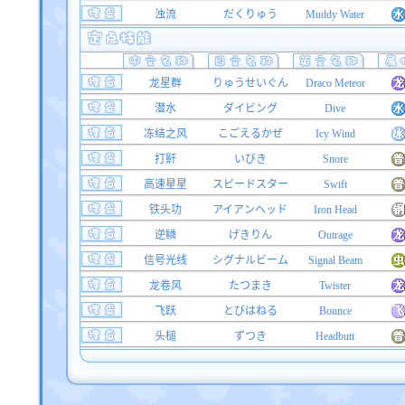
浊流
だくりゅう
Muddy Water
龙星群
りゅうせいぐん
Draco Meteor
潜水
ダイビング
Dive
冻结之风
こごえるかぜ
Icy Wind
打鼾
いびき
Snore
高速星星
スピードスター
Swift
铁头功
アイアンヘッド
Iron Head
逆鳞
げきりん
Outrage
信号光线
シグナルビーム
Signal Beam
龙卷风
たつまき
Twister
飞跃
とびはねる
Bounce
头槌
ずつき
Headbutt