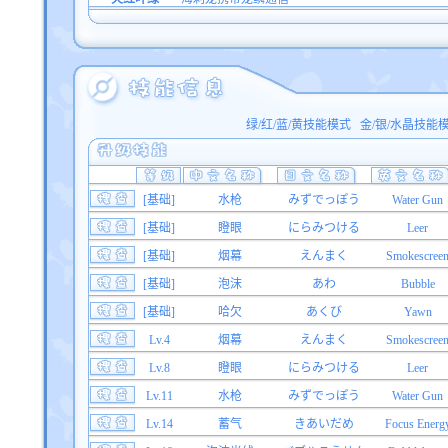
绿/红/蓝/黄技能模式
金/银/水晶技能
[基础]
水枪
みずでっぽう
Water Gun
[基础]
瞪眼
にらみつける
Leer
[基础]
烟幕
えんまく
Smokescree
[基础]
泡沫
あわ
Bubble
[基础]
哈欠
あくび
Yawn
Lv.4
烟幕
えんまく
Smokescree
Lv.8
瞪眼
にらみつける
Leer
Lv.11
水枪
みずでっぽう
Water Gun
Lv.14
蓄气
きあいだめ
Focus Energ