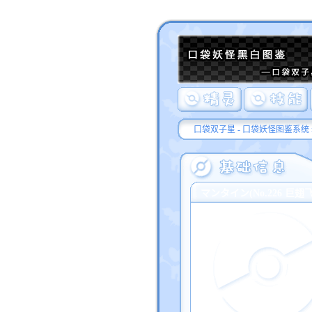
口袋双子星 - 口袋妖怪图鉴系统
マンタイン(No.226 巨翅飞鱼