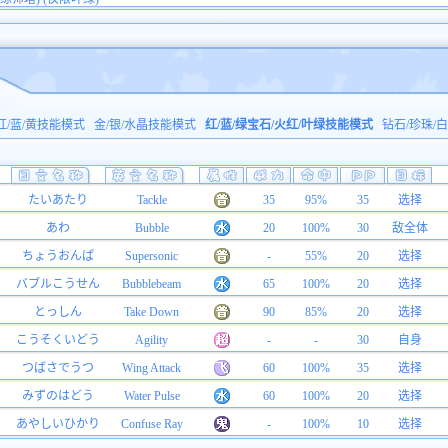
红/蓝/黄技能模式
金/银/水晶技能模式
红/蓝/绿宝石/火红/叶绿技能模式
钻石/珍珠/
たいあたり
Tackle
35
95%
35
选择
あわ
Bubble
20
100%
30
敌全体
ちょうおんぱ
Supersonic
-
55%
20
选择
バブルこうせん
Bubblebeam
65
100%
20
选择
とっしん
Take Down
90
85%
20
选择
こうそくいどう
Agility
-
-
30
自身
つばさでうつ
Wing Attack
60
100%
35
选择
みずのはどう
Water Pulse
60
100%
20
选择
あやしいひかり
Confuse Ray
-
100%
10
选择