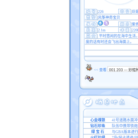
226
巨
风筝神奇宝贝
紫
2.1m
220
平时悠闲的在海中生活
度的话有时还会飞出海面上。
<< 查看
心金魂银
41号道路水面冲
钻石珍珠
队伍中携带铁炮
绿 宝 石
与GBA版本进
火红叶绿
7岛(阿卡遗迹/训