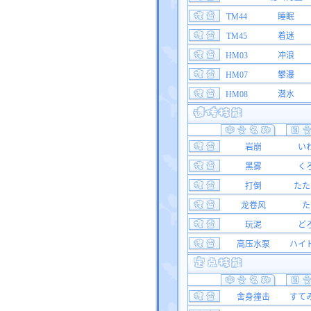
TM44
睡眠
TM45
着迷
HM03
冲浪
HM07
攀瀑
HM08
潜水
岩崩
い
黑雾
く
打倒
たた
龙卷风
た
玩泥
ど
高压水泵
ハイ
舍身撞击
すて