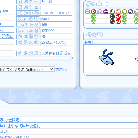
水一组
-
翅飞鱼
♂50.0%∶50.0%♀
6400
色
168
kg
1250000
，加快速
70
25 (3.27~100%)
分支1
未发现有随带道具
查看>>
浪(心金限定)
鱼并让小球飞鱼升级进化
行联动
练师塔) (仅限叶绿)