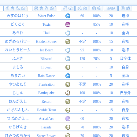
みずのはどう
Water Pulse
60
100%
20
选择
どくどく
Toxic
-
85%
10
选择
あられ
Hail
-
-
10
全场
めざめるパワー
Hidden Power
不定
100%
15
选择
れいとうビーム
Ice Beam
95
100%
10
选择
ふぶき
Blizzard
120
70%
5
敌全体
まもる
Protect
-
-
10
自身
あまごい
Rain Dance
-
-
5
全场
やつあたり
Frustration
不定
100%
20
选择
じしん
Earthquake
100
100%
10
自身外
おんがえし
Return
不定
100%
20
选择
かげぶんしん
Double Team
-
-
15
自身
つばめがえし
Aerial Ace
60
-
20
选择
からげんき
Facade
70
100%
20
选择
ひみつのちから
Secret Power
70
100%
20
选择