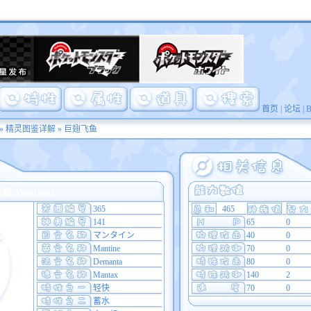
首页
|
论坛
|
»
精灵图鉴详解
» 巨翅飞鱼
/Mantine)
365
465
141
65
0
マンタイン
40
0
Mantine
70
0
Demanta
80
0
Mantax
140
2
轻快
70
0
蓄水