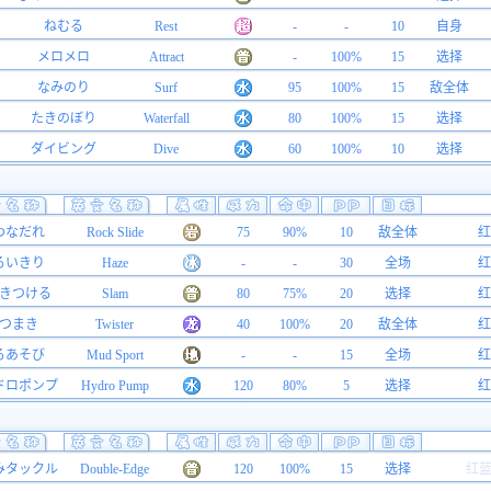
ねむる
Rest
-
-
10
自身
メロメロ
Attract
-
100%
15
选择
なみのり
Surf
95
100%
15
敌全体
たきのぼり
Waterfall
80
100%
15
选择
ダイビング
Dive
60
100%
10
选择
わなだれ
Rock Slide
75
90%
10
敌全体
红
ろいきり
Haze
-
-
30
全场
红
きつける
Slam
80
75%
20
选择
红
つまき
Twister
40
100%
20
敌全体
红
ろあそび
Mud Sport
-
-
15
全场
红
ドロポンプ
Hydro Pump
120
80%
5
选择
红
みタックル
Double-Edge
120
100%
15
选择
红