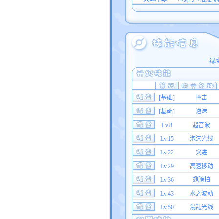
绿/
[基础]
撞击
[基础]
泡沫
Lv.8
超音波
Lv.15
泡沫光线
Lv.22
突进
Lv.29
高速移动
Lv.36
翅膀拍
Lv.43
水之波动
Lv.50
混乱光线