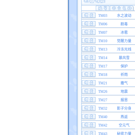
TM03
水之波动
TM06
剧毒
TM07
冰雹
TM10
觉醒力量
TM13
冷冻光线
TM14
暴风雪
TM17
保护
TM18
祈雨
TM21
撒气
TM26
地震
TM27
报恩
TM32
影子分身
TM40
燕返
TM42
空元气
TM43
秘密力量