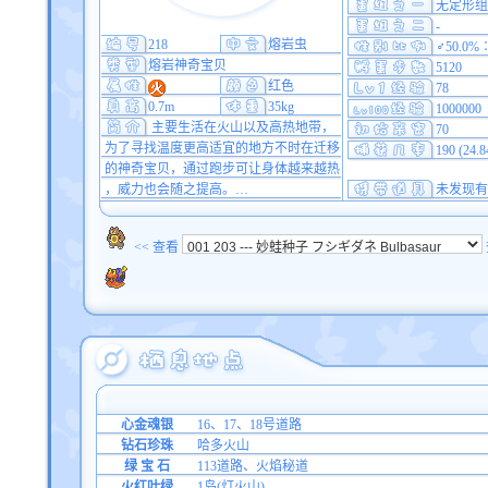
无定形组
-
218
熔岩虫
♂50.0%
熔岩神奇宝贝
5120
红色
78
0.7m
35kg
1000000
主要生活在火山以及高热地带，
70
为了寻找温度更高适宜的地方不时在迁移
190 (24.
的神奇宝贝，通过跑步可让身体越来越热
，威力也会随之提高。…
未发现有
<< 查看
心金魂银
16、17、18号道路
钻石珍珠
哈多火山
绿 宝 石
113道路、火焰秘道
火红叶绿
1岛(灯火山)