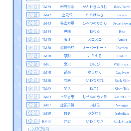
TM39
岩石封杀
がんせきふうじ
Rock Tomb
TM42
空元气
からげんき
Facade
TM43
秘密力量
ひみつのちから
Secret Powe
TM44
睡眠
ねむる
Rest
TM45
着迷
メロメロ
Attract
TM50
燃烧殆尽
オーバーヒート
Overheat
TM58
忍耐
こらえる
Endure
TM61
鬼火
おにび
Will-o-wisp
TM78
诱惑
ゆうわく
Captivate
TM80
岩崩
いわなだれ
Rock Slide
TM82
梦话
ねごと
Sleep Talk
TM83
自然恩惠
しぜんのめぐみ
Natural Gift
TM87
虚张声势
いばる
Swagger
TM90
替身
みがわり
Substitute
HM06
碎岩
いわくだき
Rock Smash