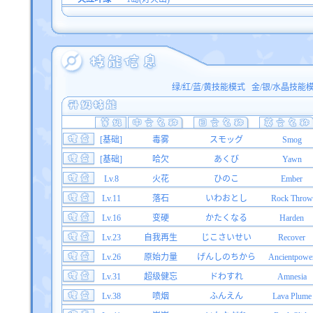
绿/红/蓝/黄技能模式
金/银/水晶技能
[基础]
毒雾
スモッグ
Smog
[基础]
哈欠
あくび
Yawn
Lv.8
火花
ひのこ
Ember
Lv.11
落石
いわおとし
Rock Throw
Lv.16
变硬
かたくなる
Harden
Lv.23
自我再生
じこさいせい
Recover
Lv.26
原始力量
げんしのちから
Ancientpowe
Lv.31
超级健忘
ドわすれ
Amnesia
Lv.38
喷烟
ふんえん
Lava Plume