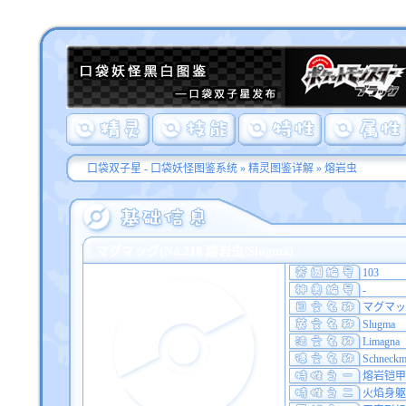
口袋双子星 - 口袋妖怪图鉴系统
»
精灵图鉴详解
» 熔岩虫
マグマッグ(No.218 熔岩虫/Slugma)
103
-
マグマッ
Slugma
Limagna
Schneckm
熔岩铠甲
火焰身躯