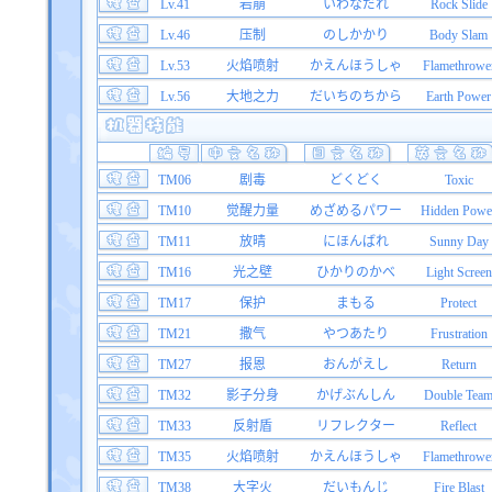
Lv.41
岩崩
いわなだれ
Rock Slide
Lv.46
压制
のしかかり
Body Slam
Lv.53
火焰喷射
かえんほうしゃ
Flamethrowe
Lv.56
大地之力
だいちのちから
Earth Power
TM06
剧毒
どくどく
Toxic
TM10
觉醒力量
めざめるパワー
Hidden Powe
TM11
放晴
にほんばれ
Sunny Day
TM16
光之壁
ひかりのかべ
Light Screen
TM17
保护
まもる
Protect
TM21
撒气
やつあたり
Frustration
TM27
报恩
おんがえし
Return
TM32
影子分身
かげぶんしん
Double Tea
TM33
反射盾
リフレクター
Reflect
TM35
火焰喷射
かえんほうしゃ
Flamethrowe
TM38
大字火
だいもんじ
Fire Blast