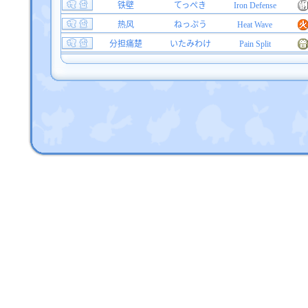
铁壁
てっぺき
Iron Defense
热风
ねっぷう
Heat Wave
分担痛楚
いたみわけ
Pain Split