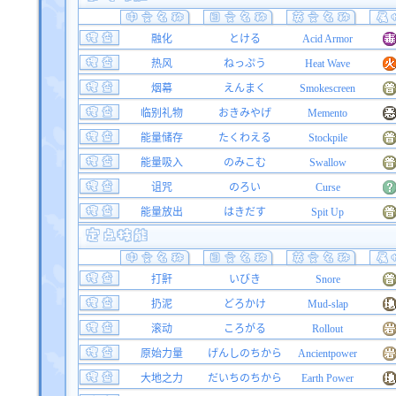
融化
とける
Acid Armor
热风
ねっぷう
Heat Wave
烟幕
えんまく
Smokescreen
临别礼物
おきみやげ
Memento
能量储存
たくわえる
Stockpile
能量吸入
のみこむ
Swallow
诅咒
のろい
Curse
能量放出
はきだす
Spit Up
打鼾
いびき
Snore
扔泥
どろかけ
Mud-slap
滚动
ころがる
Rollout
原始力量
げんしのちから
Ancientpower
大地之力
だいちのちから
Earth Power