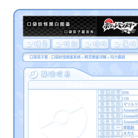
口袋双子星 - 口袋妖怪图鉴系统
»
精灵图鉴详解
» 玛力露丽
マリルリ(No.184 玛力露丽/Azumarill)
056
126
マリルリ
Azumarill
Azumarill
Azumarill
厚脂肪
大力士