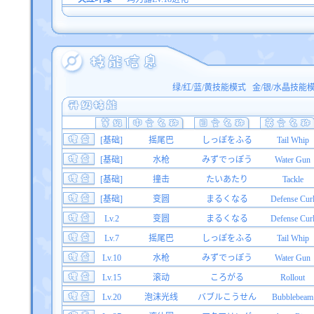
绿/红/蓝/黄技能模式
金/银/水晶技能
[基础]
摇尾巴
しっぽをふる
Tail Whip
[基础]
水枪
みずでっぽう
Water Gun
[基础]
撞击
たいあたり
Tackle
[基础]
变圆
まるくなる
Defense Cur
Lv.2
变圆
まるくなる
Defense Cur
Lv.7
摇尾巴
しっぽをふる
Tail Whip
Lv.10
水枪
みずでっぽう
Water Gun
Lv.15
滚动
ころがる
Rollout
Lv.20
泡沫光线
バブルこうせん
Bubblebeam