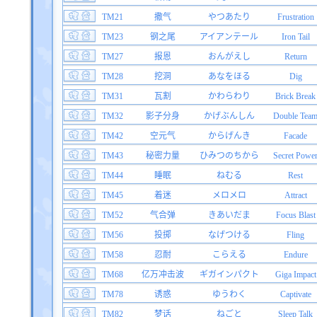
TM21
撒气
やつあたり
Frustration
TM23
钢之尾
アイアンテール
Iron Tail
TM27
报恩
おんがえし
Return
TM28
挖洞
あなをほる
Dig
TM31
瓦割
かわらわり
Brick Break
TM32
影子分身
かげぶんしん
Double Tea
TM42
空元气
からげんき
Facade
TM43
秘密力量
ひみつのちから
Secret Powe
TM44
睡眠
ねむる
Rest
TM45
着迷
メロメロ
Attract
TM52
气合弹
きあいだま
Focus Blast
TM56
投掷
なげつける
Fling
TM58
忍耐
こらえる
Endure
TM68
亿万冲击波
ギガインパクト
Giga Impact
TM78
诱惑
ゆうわく
Captivate
TM82
梦话
ねごと
Sleep Talk