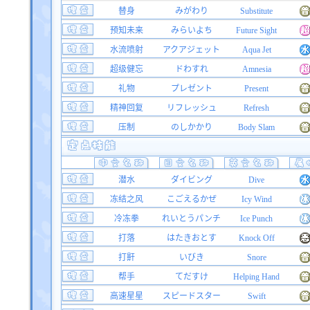
替身
みがわり
Substitute
预知未来
みらいよち
Future Sight
水流喷射
アクアジェット
Aqua Jet
超级健忘
ドわすれ
Amnesia
礼物
プレゼント
Present
精神回复
リフレッシュ
Refresh
压制
のしかかり
Body Slam
潜水
ダイビング
Dive
冻结之风
こごえるかぜ
Icy Wind
冷冻拳
れいとうパンチ
Ice Punch
打落
はたきおとす
Knock Off
打鼾
いびき
Snore
帮手
てだすけ
Helping Hand
高速星星
スピードスター
Swift