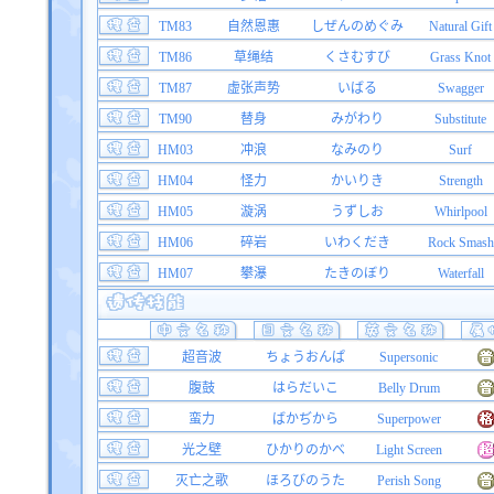
TM83
自然恩惠
しぜんのめぐみ
Natural Gift
TM86
草绳结
くさむすび
Grass Knot
TM87
虚张声势
いばる
Swagger
TM90
替身
みがわり
Substitute
HM03
冲浪
なみのり
Surf
HM04
怪力
かいりき
Strength
HM05
漩涡
うずしお
Whirlpool
HM06
碎岩
いわくだき
Rock Smash
HM07
攀瀑
たきのぼり
Waterfall
超音波
ちょうおんぱ
Supersonic
腹鼓
はらだいこ
Belly Drum
蛮力
ばかぢから
Superpower
光之壁
ひかりのかべ
Light Screen
灭亡之歌
ほろびのうた
Perish Song