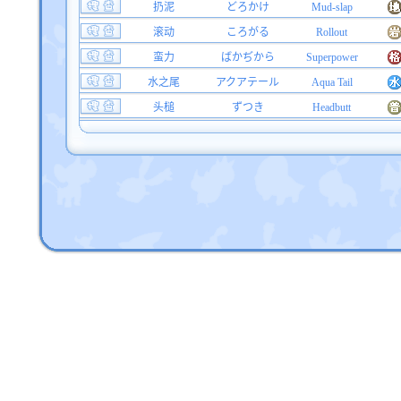
扔泥
どろかけ
Mud-slap
滚动
ころがる
Rollout
蛮力
ばかぢから
Superpower
水之尾
アクアテール
Aqua Tail
头槌
ずつき
Headbutt