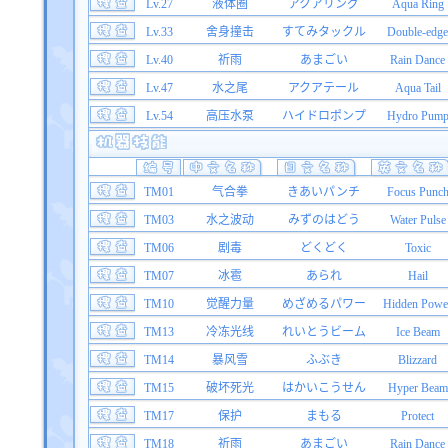
Lv.27
液体圈
アクアリング
Aqua Ring
Lv.33
舍身撞击
すてみタックル
Double-edge
Lv.40
祈雨
あまごい
Rain Dance
Lv.47
水之尾
アクアテール
Aqua Tail
Lv.54
高压水泵
ハイドロポンプ
Hydro Pum
TM01
气合拳
きあいパンチ
Focus Punc
TM03
水之波动
みずのはどう
Water Pulse
TM06
剧毒
どくどく
Toxic
TM07
冰雹
あられ
Hail
TM10
觉醒力量
めざめるパワー
Hidden Powe
TM13
冷冻光线
れいとうビーム
Ice Beam
TM14
暴风雪
ふぶき
Blizzard
TM15
破坏死光
はかいこうせん
Hyper Beam
TM17
保护
まもる
Protect
TM18
祈雨
あまごい
Rain Dance