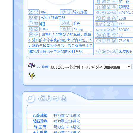
水一组
妖精组
184
玛力露丽
♂50.0%
水兔子神奇宝贝
2560
蓝色
153
0.8m
28.5kg
800000
拥有听力非常发达的耳朵，就算
70
在激烈的水流中也能清楚地听音辨位。可
75 (9.8~
以制作气球般的空气泡，看见有神奇宝贝
溺水时会放出空气泡帮助它们呼吸。…
未发现有
<< 查看
心金魂银
玛力露LV.18进化
钻石珍珠
玛力露LV.18进化
绿 宝 石
玛力露LV.18进化
火红叶绿
玛力露LV.18进化